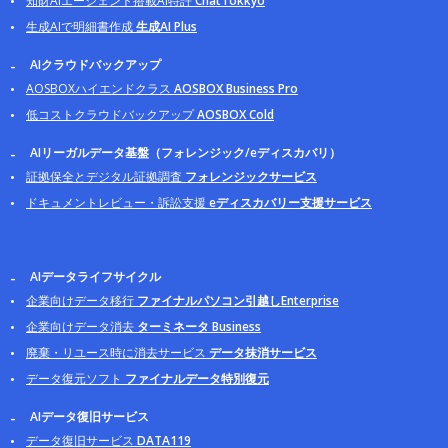
知財AIエージェント搭載AI特許
ChatTokkyo
生成AIで明細書作成
生成AI Plus
AIクラウドバックアップ
AOSBOXハイエンドクラス
AOSBOX Business Pro
低コストクラウドバックアップ
AOSBOX Cold
AIリーガルデータ基盤（フォレンジック/eディスカバリ）
証拠保全とデジタル証拠調査
フォレンジックサービス
ドキュメントレビュー・訴訟支援
eディスカバリー支援サービス
AIデータライフサイクル
企業向けデータ移行
ファイナルパソコン引越しEnterprise
企業向けデータ消去
ターミネータ Business
廃棄・リユース時に消去サービス
データ抹消サービス
データ復元ソフト
ファイナルデータ特別復元
AIデータ復旧サービス
データ復旧サービス
DATA119