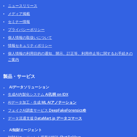
ニュースリリース
メディア掲載
セミナー情報
プライバシーポリシー
個人情報の取扱いについて
情報セキュリティポリシー
個人情報の利用目的の通知、開示、訂正等、利用停止等に関するお手続きの
ご案内
製品・サービス
AIデータソリューション
生成AI内製化システム
AI孔明 on IDX
AIデータ加工・生成
ML AIアノテーション
フェイクAI調査サービス
DeepFakeForensics®
データ流通支援
DataMart.jp データコマース
AI知財エージェント