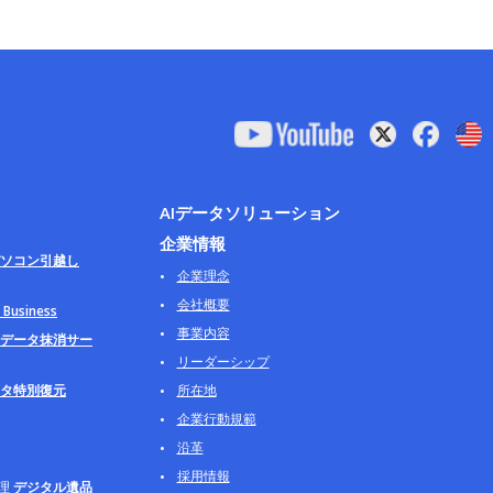
AIデータソリューション
企業情報
ソコン引越し
企業理念
会社概要
usiness
事業内容
データ抹消サー
リーダーシップ
タ特別復元
所在地
企業行動規範
沿革
採用情報
理
デジタル遺品