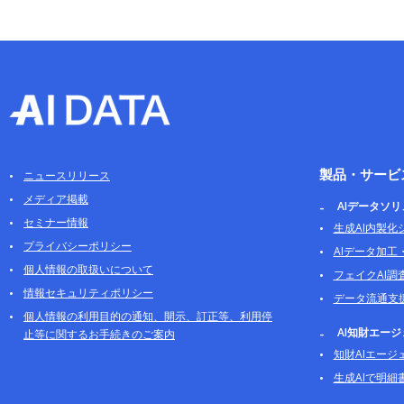
製品・サービ
ニュースリリース
メディア掲載
AIデータソ
セミナー情報
生成AI内製化
プライバシーポリシー
AIデータ加工
個人情報の取扱いについて
フェイクAI調
情報セキュリティポリシー
データ流通支
個人情報の利用目的の通知、開示、訂正等、利用停
AI知財エー
止等に関するお手続きのご案内
知財AIエージ
生成AIで明細