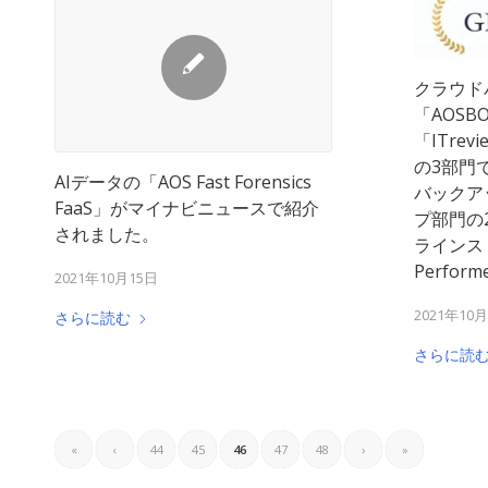
クラウド
「AOSBO
「ITrevie
の3部門
AIデータの「AOS Fast Forensics
バックア
FaaS」がマイナビニュースで紹介
プ部門の2
されました。
ラインス
Perfor
2021年10月15日
2021年10
さらに読む
さらに読
«
‹
44
45
46
47
48
›
»