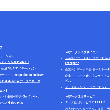
ス
AIデータライフサイクル
リューション
企業向けデータ移行
ファイナルパ
システム
AI孔明 on IDX
Enterprise
・生成
ML AIアノテーション
企業向けデータ消去
ターミネータ B
査サービス
DeepFakeForensics®
廃棄・リユース時に消去サービス
ビス
援
DataMart.jp データコマース
データ復元ソフト
ファイナルデー
ジェント
ェント搭載AI特許
ChatTokkyo
AIデータ復旧サービス
データ復旧サービス
DATA119
書作成
生成AI Plus
故人のデジタルデータの復旧・整