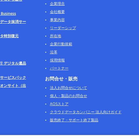
企業理念
会社概要
usiness
事業内容
データ抹消サー
リーダーシップ
タ特別復元
所在地
企業行動規範
沿革
採用情報
理
デジタル遺品
パートナー
サービスパック
お問合せ・販売
オンサイト（出
法人お問合せについて
個人・製品のお問合せ
AOSストア
クラウドデータカンパニー 法人向けガイド
販売終了・サポート終了製品