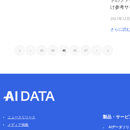
け参考サ
2021年12
さらに読
«
‹
43
44
45
46
47
›
»
製品・サービ
ニュースリリース
メディア掲載
AIデータソ