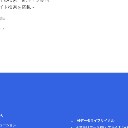
イト検索を搭載～
月3日
む
ス
AIデータライフサイクル
リューション
企業向けデータ移行
ファイナルパ