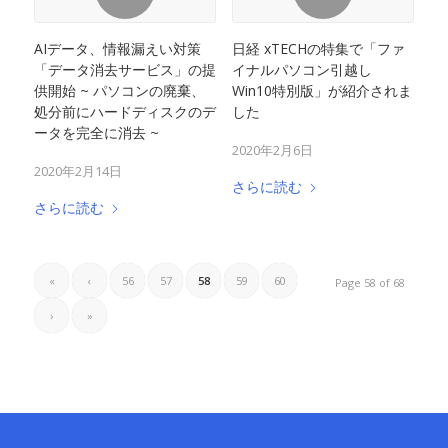
AIデータ、情報漏えい対策
日経 xTECHの特集で「ファ
「データ消去サービス」の提
イナルパソコン引越し
供開始 ~ パソコンの廃棄、
Win10特別版」が紹介されま
処分前にハードディスクのデ
した
ータを完全に消去 ~
2020年2月6日
2020年2月14日
さらに読む
さらに読む
«
‹
56
57
58
59
60
Page 58 of 68
›
»