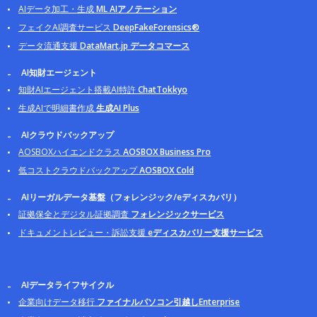
AIデータ加工・生成
ML AIアノテーション
フェイクAI調査サービス
DeepFakeForensics®
データ流通支援
DataMart.jp データコマース
AI知財エージェント
知財AIエージェント搭載AI特許
ChatTokkyo
生成AIで明細書作成
生成AI Plus
AIクラウドバックアップ
AOSBOXハイエンドクラス
AOSBOX Business Pro
低コストクラウドバックアップ
AOSBOX Cold
AIリーガルデータ基盤（フォレンジック/eディスカバリ）
証拠保全とデジタル証拠調査
フォレンジックサービス
ドキュメントレビュー・訴訟支援
eディスカバリー支援サービス
AIデータライフサイクル
企業向けデータ移行
ファイナルパソコン引越しEnterprise