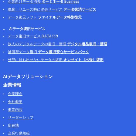
企業向けデータ消去
ターミネータ Business
廃棄・リユース時に消去サービス
データ抹消サービス
データ復元ソフト
ファイナルデータ特別復元
AIデータ復旧サービス
データ復旧サービス
DATA119
故人のデジタルデータの復旧・整理
デジタル遺品復旧・整理
補償型データ復旧
データ復旧安心サービスパック
外部に持ち出せないデータの復旧
オンサイト（出張）復旧
AIデータソリューション
企業情報
企業理念
会社概要
事業内容
リーダーシップ
所在地
企業行動規範