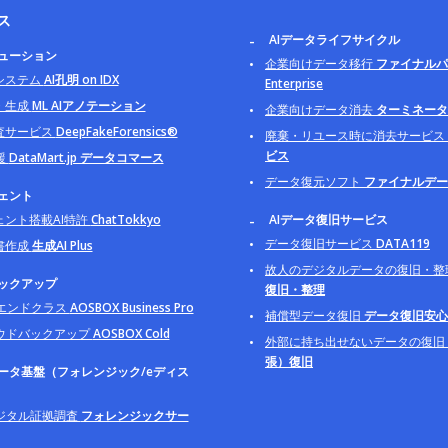
ス
AIデータライフサイクル
リューション
企業向けデータ移行
ファイナルパ
システム
AI孔明 on IDX
Enterprise
・生成
ML AIアノテーション
企業向けデータ消去
ターミネータ B
査サービス
DeepFakeForensics®
廃棄・リユース時に消去サービス
ビス
援
DataMart.jp データコマース
データ復元ソフト
ファイナルデー
ジェント
ェント搭載AI特許
ChatTokkyo
AIデータ復旧サービス
データ復旧サービス
DATA119
書作成
生成AI Plus
故人のデジタルデータの復旧・整
バックアップ
復旧・整理
イエンドクラス
AOSBOX Business Pro
補償型データ復旧
データ復旧安心
ウドバックアップ
AOSBOX Cold
外部に持ち出せないデータの復旧
張）復旧
データ基盤（フォレンジック/eディス
ジタル証拠調査
フォレンジックサー