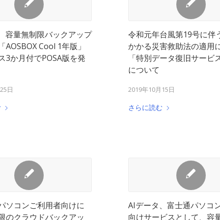
タ、容量無制限バックアップ
令和元年台風第19号に伴
AOSBOX Cool 1年版」
かかる災害救助法の適用
ス3か月付でPOSA版を発
「特別データ復旧サービ
について
月25日
2019年10月15日
む
さらに読む
パソコンご利用者向けに
AIデータ、富士通パソコ
限のクラウドバックアッ
向けサービスとして、容