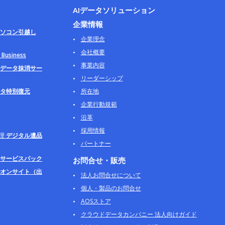
AIデータソリューション
企業情報
ソコン引越し
企業理念
会社概要
usiness
事業内容
データ抹消サー
リーダーシップ
タ特別復元
所在地
企業行動規範
沿革
採用情報
理
デジタル遺品
パートナー
サービスパック
お問合せ・販売
オンサイト（出
法人お問合せについて
個人・製品のお問合せ
AOSストア
クラウドデータカンパニー 法人向けガイド