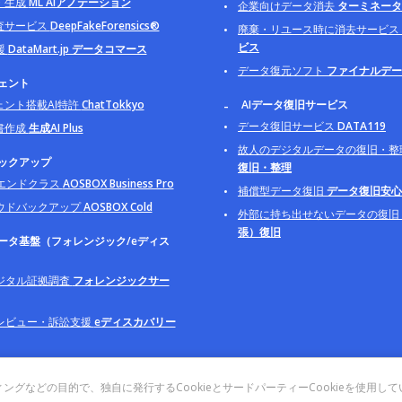
・生成
ML AIアノテーション
企業向けデータ消去
ターミネータ B
査サービス
DeepFakeForensics®
廃棄・リユース時に消去サービス
ビス
援
DataMart.jp データコマース
データ復元ソフト
ファイナルデー
ジェント
ェント搭載AI特許
ChatTokkyo
AIデータ復旧サービス
データ復旧サービス
DATA119
書作成
生成AI Plus
故人のデジタルデータの復旧・整
バックアップ
復旧・整理
イエンドクラス
AOSBOX Business Pro
補償型データ復旧
データ復旧安心
ウドバックアップ
AOSBOX Cold
外部に持ち出せないデータの復旧
張）復旧
データ基盤（フォレンジック/eディス
ジタル証拠調査
フォレンジックサー
レビュー・訴訟支援
eディスカバリー
などの目的で、独自に発行するCookieとサードパーティーCookieを使用し