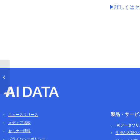
▶詳しくはセ
PCの不正使用などを素
早く調査するツール
「AOS Fast Forensi...
製品・サービ
ニュースリリース
メディア掲載
AIデータソ
セミナー情報
生成AI内製化
プライバシーポリシー