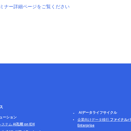
ミナー詳細ページをご覧ください
ス
AIデータライフサイクル
リューション
企業向けデータ移行
ファイナルパ
システム
AI孔明 on IDX
Enterprise