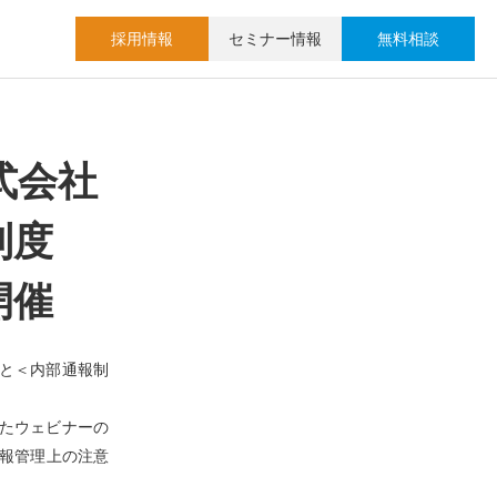
採用情報
セミナー情報
無料相談
式会社
報制度
開催
様 と＜内部通報制
したウェビナーの
報管理上の注意