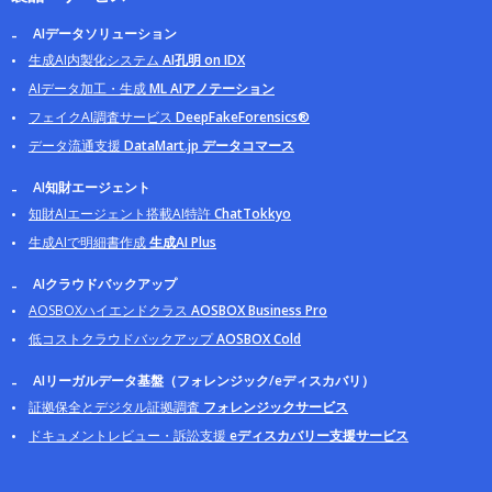
AIデータソリューション
生成AI内製化システム
AI孔明 on IDX
AIデータ加工・生成
ML AIアノテーション
フェイクAI調査サービス
DeepFakeForensics®
データ流通支援
DataMart.jp データコマース
AI知財エージェント
知財AIエージェント搭載AI特許
ChatTokkyo
生成AIで明細書作成
生成AI Plus
AIクラウドバックアップ
AOSBOXハイエンドクラス
AOSBOX Business Pro
低コストクラウドバックアップ
AOSBOX Cold
AIリーガルデータ基盤（フォレンジック/eディスカバリ）
証拠保全とデジタル証拠調査
フォレンジックサービス
ドキュメントレビュー・訴訟支援
eディスカバリー支援サービス