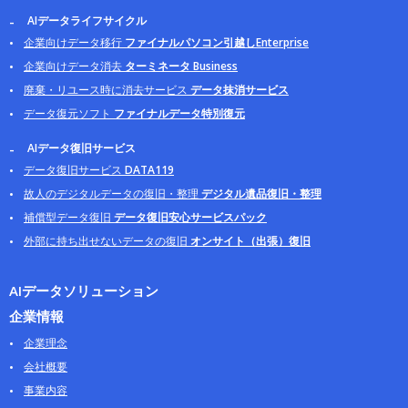
AIデータライフサイクル
企業向けデータ移行
ファイナルパソコン引越しEnterprise
企業向けデータ消去
ターミネータ Business
廃棄・リユース時に消去サービス
データ抹消サービス
データ復元ソフト
ファイナルデータ特別復元
AIデータ復旧サービス
データ復旧サービス
DATA119
故人のデジタルデータの復旧・整理
デジタル遺品復旧・整理
補償型データ復旧
データ復旧安心サービスパック
外部に持ち出せないデータの復旧
オンサイト（出張）復旧
AIデータソリューション
企業情報
企業理念
会社概要
事業内容