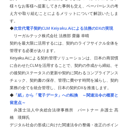
様々なお客様へ提案してきた事例も交え、ペーパーレスの考
え方や取り組むことによるメリットについて解説いたしま
す。
◆
次世代電子契約CLM Keiyaku.Aiによる法務のDXの実現
リーガルテック株式会社 法務部 齋藤 幸晴
契約を最大限に活用するには、契約のライフサイクル全体を
管理する必要があります。
Keiyaku.Aiによる契約管理ソリューションは、日本の商習慣
に合わせたCLMを活用することで、契約の作成から締結、そ
の後契約ステータスの更新や契約に関わるコンプライアンス
チェック、契約書の保存、管理に費やす時間を減らし、契約
業務の全てを統合管理し、日本の契約DXを推進します。
◆
「紙」から「電子データ」への転換 ～関連法令の概要と
留意点～
弁護士法人中央総合法律事務所 パートナー 弁護士 髙
橋 瑛輝氏
デジタル社会の形成に向けた関連法令の整備・改正のポイン