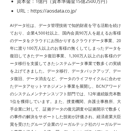
資本金：1億円（資本準備金15億2500万円）
URL：https://aosdata.co.jp/
AIデータ社は、データ管理技術で知的財産を守る活動を続け
ており、企業4,500社以上、国内会員90万人を超えるお客様
のデータをクラウドにお預かりするクラウドデータ事業、20
年に渡り100万人以上のお客様の無くしてしまったデータを
復旧してきたデータ復旧事業、1,300万人以上のお客様のデ
ータ移行を支援してきたシステムデータ事業で数多くの実績
を上げてきました。データ移行、データバックアップ、デー
タ復旧、データ消去など、データのライフサイクルに合わせ
たデータアセットマネジメント事業を展開し、BCNアワード
のシステムメンテナンスソフト部門では、12年連続販売本数
1位を獲得しています。また、捜査機関、弁護士事務所、大
手企業に対して、証拠データの復元調査や証拠開示で数多く
の事件の解決をサポートした技術が評価され、経済産業大臣
賞を受けたグループ企業のリーガルテック社のリーガルデー