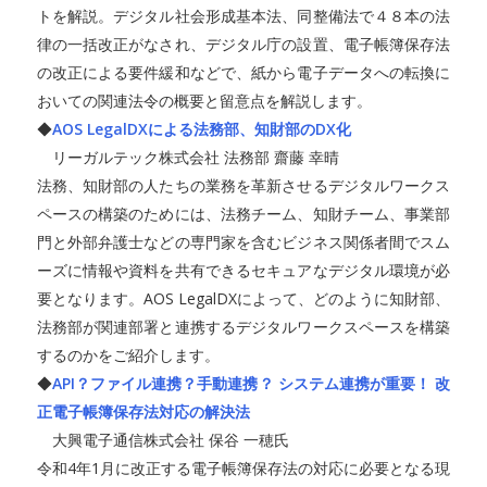
トを解説。デジタル社会形成基本法、同整備法で４８本の法
律の一括改正がなされ、デジタル庁の設置、電子帳簿保存法
の改正による要件緩和などで、紙から電子データへの転換に
おいての関連法令の概要と留意点を解説します。
◆
AOS LegalDXによる法務部、知財部のDX化
リーガルテック株式会社 法務部 齋藤 幸晴
法務、知財部の人たちの業務を革新させるデジタルワークス
ペースの構築のためには、法務チーム、知財チーム、事業部
門と外部弁護士などの専門家を含むビジネス関係者間でスム
ーズに情報や資料を共有できるセキュアなデジタル環境が必
要となります。AOS LegalDXによって、どのように知財部、
法務部が関連部署と連携するデジタルワークスペースを構築
するのかをご紹介します。
◆
API？ファイル連携？手動連携？ システム連携が重要！ 改
正電子帳簿保存法対応の解決法
大興電子通信株式会社 保谷 一穂氏
令和4年1月に改正する電子帳簿保存法の対応に必要となる現