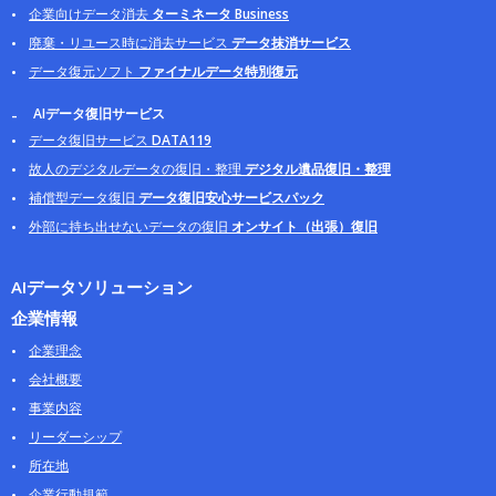
企業向けデータ消去
ターミネータ Business
廃棄・リユース時に消去サービス
データ抹消サービス
データ復元ソフト
ファイナルデータ特別復元
AIデータ復旧サービス
データ復旧サービス
DATA119
故人のデジタルデータの復旧・整理
デジタル遺品復旧・整理
補償型データ復旧
データ復旧安心サービスパック
外部に持ち出せないデータの復旧
オンサイト（出張）復旧
AIデータソリューション
企業情報
企業理念
会社概要
事業内容
リーダーシップ
所在地
企業行動規範