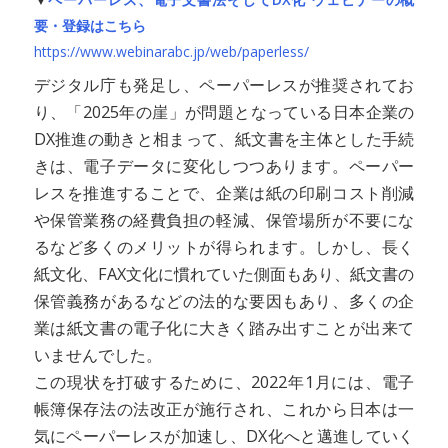
要・登録はこちら
https://www.webinarabc.jp/web/paperless/
デジタル庁も発足し、ペーパーレスが推奨されてお
り、「2025年の崖」が問題となっている日本企業の
DX推進の動きと相まって、紙文書を主体とした手続
きは、電子データに変化しつつあります。ペーパー
レスを推進することで、企業は紙の印刷コスト削減
や保管業務の経費負担の軽減、保管場所が不要にな
るなど多くのメリットが得られます。しかし、長く
紙文化、FAX文化に慣れていた側面もあり、紙文書の
保管義務があるなどの法的な要因もあり、多くの企
業は紙文書の電子化に大きく踏み出すことが出来て
いませんでした。
この現状を打破するために、2022年1月には、電子
帳簿保存法の法改正が施行され、これから日本は一
気にペーパーレスが加速し、DX化へと邁進していく