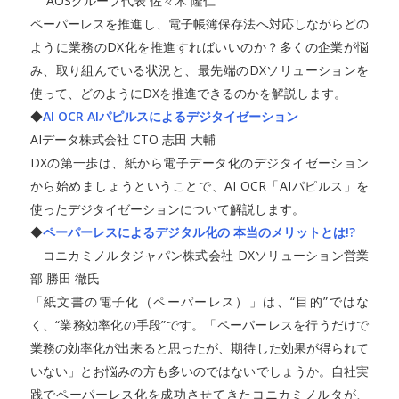
AOSグループ代表 佐々木 隆仁
ペーパーレスを推進し、電子帳簿保存法へ対応しながらどの
ように業務のDX化を推進すればいいのか？多くの企業が悩
み、取り組んでいる状況と、最先端のDXソリューションを
使って、どのようにDXを推進できるのかを解説します。
◆
AI OCR AIパピルスによるデジタイゼーション
AIデータ株式会社 CTO 志田 大輔
DXの第一歩は、紙から電子データ化のデジタイゼーション
から始めましょうということで、AI OCR「AIパピルス」を
使ったデジタイゼーションについて解説します。
◆
ペーパーレスによるデジタル化の 本当のメリットとは!?
コニカミノルタジャパン株式会社 DXソリューション営業
部 勝田 徹氏
「紙文書の電子化（ペーパーレス）」は、“目的”ではな
く、“業務効率化の手段”です。「ペーパーレスを行うだけで
業務の効率化が出来ると思ったが、期待した効果が得られて
いない」とお悩みの方も多いのではないでしょうか。自社実
践でペーパーレス化を成功させてきたコニカミノルタが、