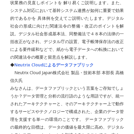
状業務の見直しポイントを 解り易くご説明します。また、
システム対応において基幹システム連携が如何に重要で効果
的であるかを 具体例を交えてご説明いたします。デジタル
社会の形成に向けた関連法令の整備・改正のポイントを解
説。デジタル社会形成基本法、同整備法で４８本の法律の一
括改正がなされ、デジタル庁の設置、電子帳簿保存法の改正
による要件緩和などで、紙から電子データへの転換において
の関連法令の概要と留意点を解説します。
◆
Neutrix Cloudによるデータファブリック
Neutrix Cloud Japan株式会社 製品・技術本部 本部長 高橋
信久氏
みなさんは、データファブリックという言葉をご存知でしょ
うか？データ管理と分析の流行語のような用語ですが、統一
されたアーキテクチャーと、そのアーキテクチャー上で動作
するサービスやテクノロジーで構成された、企業のデータ管
理を支援する単一の環境のことです。 データファブリック
の最終的な目標は、データの価値を最大限に高め、デジタル