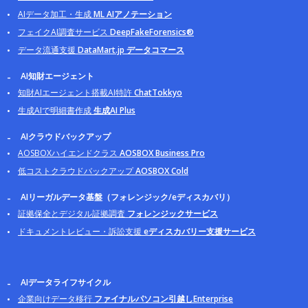
AIデータ加工・生成
ML AIアノテーション
フェイクAI調査サービス
DeepFakeForensics®
データ流通支援
DataMart.jp データコマース
AI知財エージェント
知財AIエージェント搭載AI特許
ChatTokkyo
生成AIで明細書作成
生成AI Plus
AIクラウドバックアップ
AOSBOXハイエンドクラス
AOSBOX Business Pro
低コストクラウドバックアップ
AOSBOX Cold
AIリーガルデータ基盤（フォレンジック/eディスカバリ）
証拠保全とデジタル証拠調査
フォレンジックサービス
ドキュメントレビュー・訴訟支援
eディスカバリー支援サービス
AIデータライフサイクル
企業向けデータ移行
ファイナルパソコン引越しEnterprise