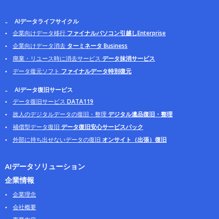
AIデータライフサイクル
企業向けデータ移行
ファイナルパソコン引越しEnterprise
企業向けデータ消去
ターミネータ Business
廃棄・リユース時に消去サービス
データ抹消サービス
データ復元ソフト
ファイナルデータ特別復元
AIデータ復旧サービス
データ復旧サービス
DATA119
故人のデジタルデータの復旧・整理
デジタル遺品復旧・整理
補償型データ復旧
データ復旧安心サービスパック
外部に持ち出せないデータの復旧
オンサイト（出張）復旧
AIデータソリューション
企業情報
企業理念
会社概要