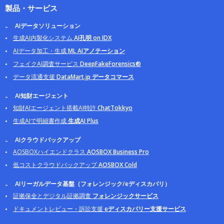
製品・サービス
AIデータソリューション
生成AI内製化システム
AI孔明 on IDX
AIデータ加工・生成
ML AIアノテーション
フェイクAI調査サービス
DeepFakeForensics®
データ流通支援
DataMart.jp データコマース
AI知財エージェント
知財AIエージェント搭載AI特許
ChatTokkyo
生成AIで明細書作成
生成AI Plus
AIクラウドバックアップ
AOSBOXハイエンドクラス
AOSBOX Business Pro
低コストクラウドバックアップ
AOSBOX Cold
AIリーガルデータ基盤（フォレンジック/eディスカバリ）
証拠保全とデジタル証拠調査
フォレンジックサービス
ドキュメントレビュー・訴訟支援
eディスカバリー支援サービス