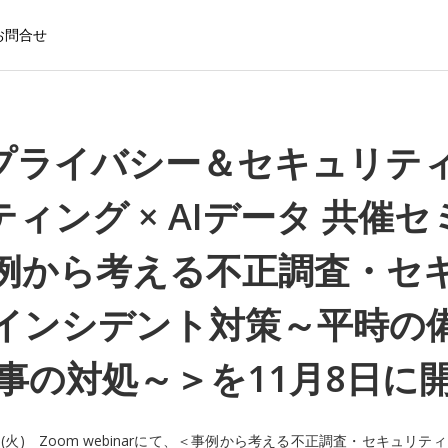
お問合せ
Iプライバシー＆セキュリテ
ィング × AIデータ 共催
例から考える不正調査・セ
インシデント対策～平時の
事の対処～＞を11月8日に
8日(火) Zoom webinarにて、＜事例から考える不正調査・セキュリ