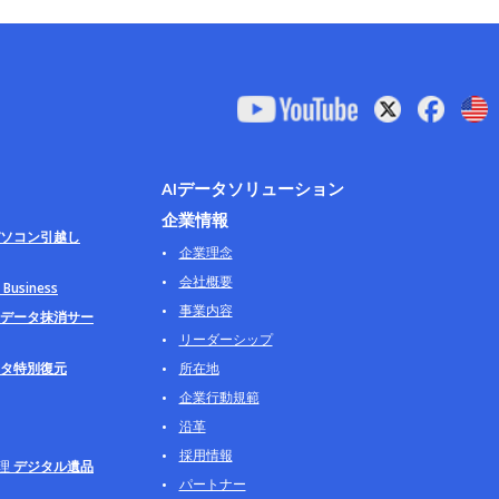
AIデータソリューション
企業情報
ソコン引越し
企業理念
会社概要
usiness
事業内容
データ抹消サー
リーダーシップ
タ特別復元
所在地
企業行動規範
沿革
採用情報
理
デジタル遺品
パートナー