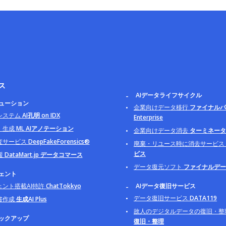
ス
AIデータライフサイクル
リューション
企業向けデータ移行
ファイナルパ
システム
AI孔明 on IDX
Enterprise
・生成
ML AIアノテーション
企業向けデータ消去
ターミネータ B
査サービス
DeepFakeForensics®
廃棄・リユース時に消去サービス
ビス
援
DataMart.jp データコマース
データ復元ソフト
ファイナルデー
ジェント
ェント搭載AI特許
ChatTokkyo
AIデータ復旧サービス
データ復旧サービス
DATA119
書作成
生成AI Plus
故人のデジタルデータの復旧・整
バックアップ
復旧・整理