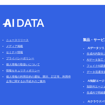
製品・サービ
ニュースリリース
メディア掲載
AIデータソ
セミナー情報
生成AI内製化
プライバシーポリシー
AIデータ加工
個人情報の取扱いについて
フェイクAI調
情報セキュリティポリシー
データ流通支
個人情報の利用目的の通知、開示、訂正等、利用停
AI知財エー
止等に関するお手続きのご案内
知財AIエージ
生成AIで明細
AIクラウド