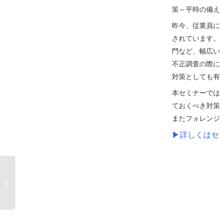
策～平時の備え
昨今、従業員に
されています。
門など、幅広い
不正調査の際に
対策としても有
本セミナーでは
ておくべき対策
またフォレンジ
▶詳しくはセ
日本マイクロソフト
× AIデータ 共催セミ
ナー ＜今求められる、
企業内不祥事対応の実
態とその準備...