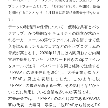
プラットフォームとして、「DataShare3.0」を開発、販売
を開始することとなり、1月18日に新製品発表会を行ないま
す。
データの利活用や保管について、便利な共有とバッ
クアップ、かつ堅朗なセキュリティの両立が求めら
れる一方、メールの添付ファイルに身を潜ませて侵
入を試みるランサムウェアなどの不正プログラムの
脅威が高まる中、2020年11月には内閣府および内閣
官房で採用していた、パスワード付きのZipファイル
をメールで送り、パスワードを同じ経路で送信する
「PPAP」の運用停止を決定し、大手企業が次々と
「PPAP」廃止を表明しました。このように脱
「PPAP」の機運が高まる一方、その便利さなどから
いまだに利用している企業も多いのが実態です。
本発表会では、「PAPP」の名付け親であるPPAP総
研の代表 大泰司 章様に「脱PPAPから始めるDX