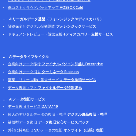
低コストクラウドバックアップ
AOSBOX Cold
AIリーガルデータ基盤（フォレンジック/eディスカバリ）
証拠保全とデジタル証拠調査
フォレンジックサービス
ドキュメントレビュー・訴訟支援
eディスカバリー支援サービス
AIデータライフサイクル
企業向けデータ移行
ファイナルパソコン引越しEnterprise
企業向けデータ消去
ターミネータ Business
廃棄・リユース時に消去サービス
データ抹消サービス
データ復元ソフト
ファイナルデータ特別復元
AIデータ復旧サービス
データ復旧サービス
DATA119
故人のデジタルデータの復旧・整理
デジタル遺品復旧・整理
補償型データ復旧
データ復旧安心サービスパック
外部に持ち出せないデータの復旧
オンサイト（出張）復旧