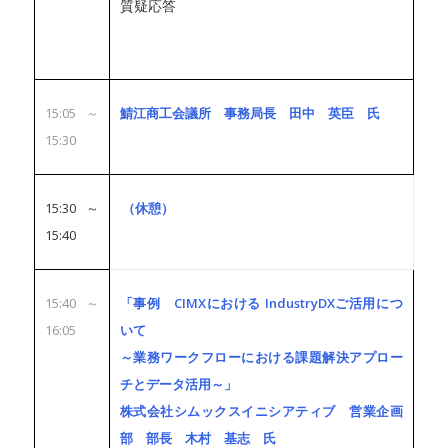
質疑応答
15:05～
鯖江商工会議所 事務局長 田中 英臣 氏
15:30
15:30～
（休憩）
15:40
15:40～
「事例 CIMXにおける IndustryDXご活用につ
16:05
いて
～業務ワークフローにおける課題解決アプロー
チとデータ活用～」
株式会社シムックスイニシアティブ 営業企画
部 部長 木村 基志 氏