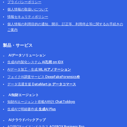
プライバシーポリシー
個人情報の取扱いについて
情報セキュリティポリシー
個人情報の利用目的の通知、開示、訂正等、利用停止等に関するお手続きの
ご案内
製品・サービス
AIデータソリューション
生成AI内製化システム
AI孔明 on IDX
AIデータ加工・生成
ML AIアノテーション
フェイクAI調査サービス
DeepFakeForensics®
データ流通支援
DataMart.jp データコマース
AI知財エージェント
知財AIエージェント搭載AI特許
ChatTokkyo
生成AIで明細書作成
生成AI Plus
AIクラウドバックアップ
AOSBOXハイエンドクラス
AOSBOX Business Pro