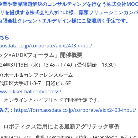
で企業や業界課題解決のコンサルティングを行なう株式会社MOGI
リを提供する株式会社Agrihub様、藻類ソリューションカン
X様、有限会社クレセントエルデザイン様にご登壇頂く予定です。
ちら
.aosdata.co.jp/corporate/aidx2403-input/
ク×AI/DXフォーラム」開催概要
024年3月13日（水）13:45～17:40（受付開始 13:30）
経ホール＆カンファレンスルーム
代田区大手町1-3-7 日経ビル6F
www.nikkei-hall.com/access/
、オンラインとハイブリッドで開催予定です。
み先：
https://form.aosdata.co.jp/corporate/aidx2403-input/
I、ロボティクス活用による最新アグリテック事例
riTech）とは、農業（Agriculture）と技術（Technology）を