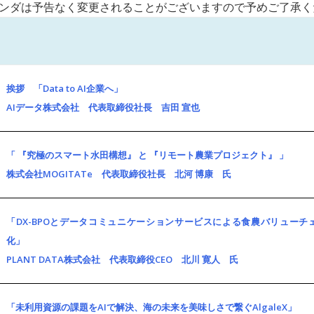
ンダは予告なく変更されることがございますので予めご了承く
挨拶 「Data to AI企業へ」
AIデータ株式会社 代表取締役社長 吉田 宣也
「 『究極のスマート水田構想』 と 『リモート農業プロジェクト』 」
株式会社MOGITATe 代表取締役社長 北河 博康 氏
「DX-BPOとデータコミュニケーションサービスによる食農バリューチ
化」
PLANT DATA株式会社 代表取締役CEO 北川 寛人 氏
「未利用資源の課題をAIで解決、海の未来を美味しさで繋ぐAlgaleX」