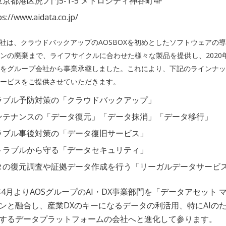
京都港区虎ノ門5-1-5 メトロシティ神谷町4F
://www.aidata.co.jp/
会社は、クラウドバックアップのAOSBOXを初めとしたソフトウェアの
ンの廃棄まで、ライフサイクルに合わせた様々な製品を提供し、2020
をグループ会社から事業承継しました。これにより、下記のラインナッ
ービスをご提供させていただきます。
ラブル予防対策の「クラウドバックアップ」
ンテナンスの「データ復元」「データ抹消」「データ移行」
ラブル事後対策の「データ復旧サービス」
トラブルから守る「データセキュリティ」
タの復元調査や証拠データ作成を行う「リーガルデータサービ
年4月よりAOSグループのAI・DX事業部門を「データアセット 
ンと融合し、産業DXのキーになるデータの利活用、特にAIの
するデータプラットフォームの会社へと進化して参ります。