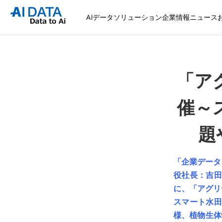
AIデータソリューション
企業情報
ニュース
「ア
催～
題
「企業データ
役社長：吉田
に、「アグリテ
スマート水田
様、植物生体