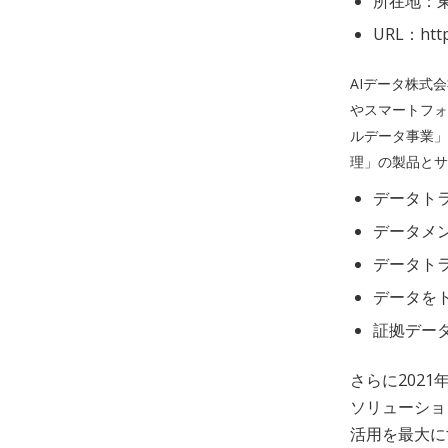
所在地：東
URL：https
AIデータ株式
やスマートフォ
ルデータ事業」
理」の製品とサ
データト
データメ
データト
データを
証拠デー
さらに2021
ソリューショ
活用を最大に