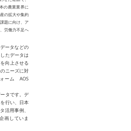
本の農業業界に
産の拡大や集約
課題に向け、ア
、労働力不足へ
星データなどの
集したデータは
質を向上させる
らのニーズに対
ォーム AOS
データです。デ
発を行い、日本
ータ活用事例、
を企画していま