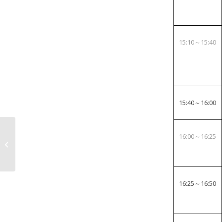
15:10～15:40
15:40～16:00
『Legalweek New York
16:00～16:25
2024』出展～グローバ
ルビジネスを行う�...
16:25～16:50