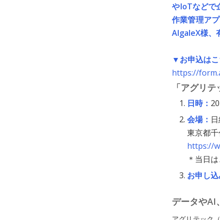
やIoTなど
作業管理アプ
Algale
▼お申込はこ
https://form
「アグリテッ
日時：
2
会場：
日
東京都千
https://
＊当日は
お申し込
データやA
アグリテック（Ag