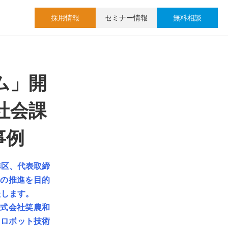
採用情報
セミナー情報
無料相談
ム」開
社会課
事例
港区、代表取締
用の推進を目的
たします。
株式会社笑農和
、ロボット技術