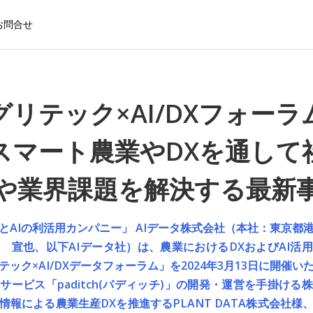
お問合せ
グリテック×AI/DXフォーラ
スマート農業やDXを通して
や業界課題を解決する最新
とAIの利活用カンパニー」 AIデータ株式会社（本社：東京都
 宣也、以下AIデータ社）は、農業におけるDXおよびAI活
ック×AI/DXデータフォーラム」を2024年3月13日に開催い
サービス「paditch(パディッチ)」の開発・運営を手掛ける
情報による農業生産DXを推進するPLANT DATA株式会社様