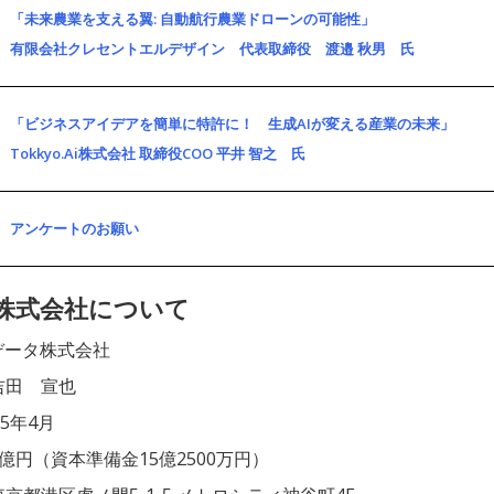
「未来農業を支える翼: 自動航行農業ドローンの可能性」
有限会社クレセントエルデザイン 代表取締役 渡邉 秋男 氏
「ビジネスアイデアを簡単に特許に！ 生成AIが変える産業の未来」
Tokkyo.Ai株式会社 取締役COO 平井 智之 氏
アンケートのお願い
タ株式会社について
データ株式会社
吉田 宣也
15年4月
億円（資本準備金15億2500万円）