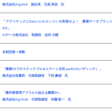
株式会社AlgaleX 副社長 日高 英佑 氏
「アグリテックにData to AIエンジンを実装せよ！ 農業データプラット
IDX」
AIデータ株式会社 取締役 志田 大輔
名刺交換 × 体験
「農業DXでサスティナブル＆スマート水田 paditch(パディッチ）」
株式会社笑農和 代表取締役 下村 豪徳 氏
「農作業管理アプリから始まる農業DX」
株式会社Agrihub 代表取締役 伊藤 彰一 氏