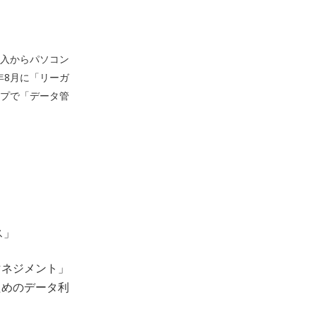
導入からパソコン
年8月に「リーガ
プで「データ管
ス」
マネジメント」
ためのデータ利