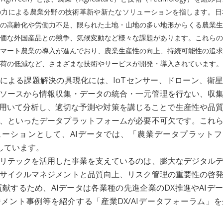
の力による農業分野の技術革新や新たなソリューションを指します。日
の高齢化や労働力不足、限られた土地・山地の多い地形からくる農業生
価な外国産品との競争、気候変動など様々な課題があります。これらの
マート農業の導入が進んでおり、農業生産性の向上、持続可能性の追求
荷の低減など、さまざまな技術やサービスが開発・導入されています。
による課題解決の具現化には、IoTセンサー、ドローン、衛
ソースから情報収集・データの統合・一元管理を行ない、収
を用いて分析し、適切な予測や対策を講じることで生産性や品
、といったデータプラットフォームが必要不可欠です。これ
ーションとして、AIデータでは、「農業データプラットフ
供しています。
リテックを活用した事業を支えているのは、膨大なデジタル
サイクルマネジメントと品質向上、リスク管理の重要性の啓
貢献するため、AIデータは各業種の先進企業のDX推進やAIデ
メント事例等を紹介する「産業DX/AIデータフォーラム」