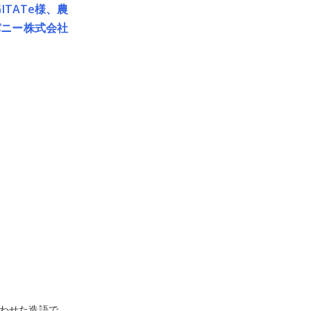
TATe様、農
パニー株式会社
組み合わせた造語で、