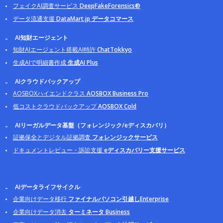
フェイクAI調査サービス
DeepFakeForensics®
データ流通支援
DataMart.jp データコマース
AI知財エージェント
知財AIエージェント搭載AI特許
ChatTokkyo
生成AIで明細書作成
生成AI Plus
AIクラウドバックアップ
AOSBOXハイエンドクラス
AOSBOX Business Pro
低コストクラウドバックアップ
AOSBOX Cold
AIリーガルデータ基盤（フォレンジック/eディスカバリ）
証拠保全とデジタル証拠調査
フォレンジックサービス
ドキュメントレビュー・訴訟支援
eディスカバリー支援サービス
AIデータライフサイクル
企業向けデータ移行
ファイナルパソコン引越しEnterprise
企業向けデータ消去
ターミネータ Business