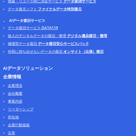
廃棄・リユース時に消去サービス
データ抹消サービス
データ復元ソフト
ファイナルデータ特別復元
AIデータ復旧サービス
データ復旧サービス
DATA119
故人のデジタルデータの復旧・整理
デジタル遺品復旧・整理
補償型データ復旧
データ復旧安心サービスパック
外部に持ち出せないデータの復旧
オンサイト（出張）復旧
AIデータソリューション
企業情報
企業理念
会社概要
事業内容
リーダーシップ
所在地
企業行動規範
沿革