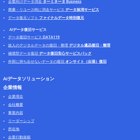
企業向けデータ消去
ターミネータ Business
廃棄・リユース時に消去サービス
データ抹消サービス
データ復元ソフト
ファイナルデータ特別復元
AIデータ復旧サービス
データ復旧サービス
DATA119
故人のデジタルデータの復旧・整理
デジタル遺品復旧・整理
補償型データ復旧
データ復旧安心サービスパック
外部に持ち出せないデータの復旧
オンサイト（出張）復旧
AIデータソリューション
企業情報
企業理念
会社概要
事業内容
リーダーシップ
所在地
企業行動規範