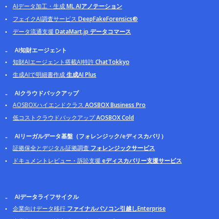
AIデータ加工・生成
ML AIアノテーション
フェイクAI調査サービス
DeepFakeForensics®
データ流通支援
DataMart.jp データコマース
AI知財エージェント
知財AIエージェント搭載AI特許
ChatTokkyo
生成AIで明細書作成
生成AI Plus
AIクラウドバックアップ
AOSBOXハイエンドクラス
AOSBOX Business Pro
低コストクラウドバックアップ
AOSBOX Cold
AIリーガルデータ基盤（フォレンジック/eディスカバリ）
証拠保全とデジタル証拠調査
フォレンジックサービス
ドキュメントレビュー・訴訟支援
eディスカバリー支援サービス
AIデータライフサイクル
企業向けデータ移行
ファイナルパソコン引越しEnterprise