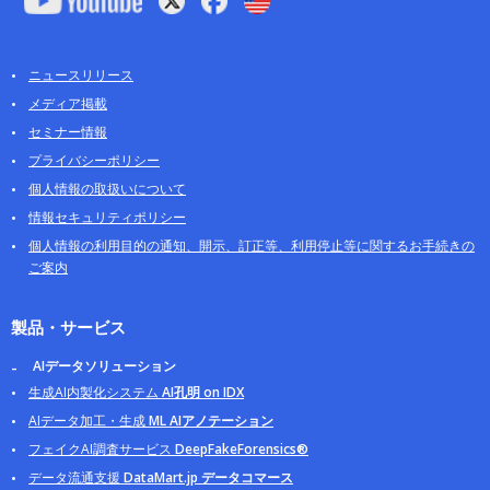
ニュースリリース
メディア掲載
セミナー情報
プライバシーポリシー
個人情報の取扱いについて
情報セキュリティポリシー
個人情報の利用目的の通知、開示、訂正等、利用停止等に関するお手続きの
ご案内
製品・サービス
AIデータソリューション
生成AI内製化システム
AI孔明 on IDX
AIデータ加工・生成
ML AIアノテーション
フェイクAI調査サービス
DeepFakeForensics®
データ流通支援
DataMart.jp データコマース