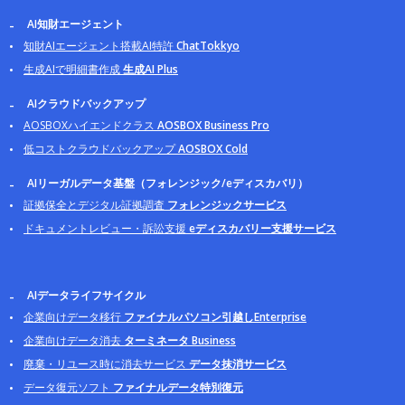
AI知財エージェント
知財AIエージェント搭載AI特許
ChatTokkyo
生成AIで明細書作成
生成AI Plus
AIクラウドバックアップ
AOSBOXハイエンドクラス
AOSBOX Business Pro
低コストクラウドバックアップ
AOSBOX Cold
AIリーガルデータ基盤（フォレンジック/eディスカバリ）
証拠保全とデジタル証拠調査
フォレンジックサービス
ドキュメントレビュー・訴訟支援
eディスカバリー支援サービス
AIデータライフサイクル
企業向けデータ移行
ファイナルパソコン引越しEnterprise
企業向けデータ消去
ターミネータ Business
廃棄・リユース時に消去サービス
データ抹消サービス
データ復元ソフト
ファイナルデータ特別復元