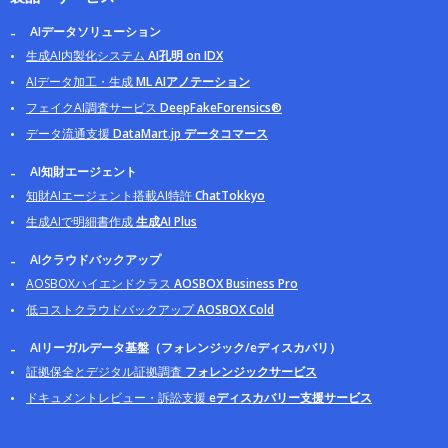
AIデータソリューション
生成AI内製化システム
AI孔明 on IDX
AIデータ加工・生成
ML AIアノテーション
フェイクAI調査サービス
DeepFakeForensics®
データ流通支援
DataMart.jp データコマース
AI知財エージェント
知財AIエージェント搭載AI特許
ChatTokkyo
生成AIで明細書作成
生成AI Plus
AIクラウドバックアップ
AOSBOXハイエンドクラス
AOSBOX Business Pro
低コストクラウドバックアップ
AOSBOX Cold
AIリーガルデータ基盤（フォレンジック/eディスカバリ）
証拠保全とデジタル証拠調査
フォレンジックサービス
ドキュメントレビュー・訴訟支援
eディスカバリー支援サービス