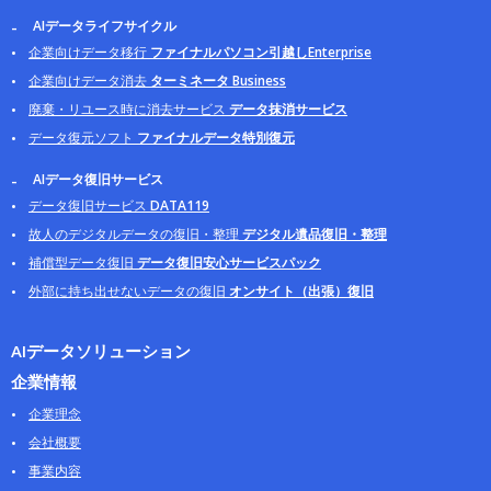
AIデータライフサイクル
企業向けデータ移行
ファイナルパソコン引越しEnterprise
企業向けデータ消去
ターミネータ Business
廃棄・リユース時に消去サービス
データ抹消サービス
データ復元ソフト
ファイナルデータ特別復元
AIデータ復旧サービス
データ復旧サービス
DATA119
故人のデジタルデータの復旧・整理
デジタル遺品復旧・整理
補償型データ復旧
データ復旧安心サービスパック
外部に持ち出せないデータの復旧
オンサイト（出張）復旧
AIデータソリューション
企業情報
企業理念
会社概要
事業内容