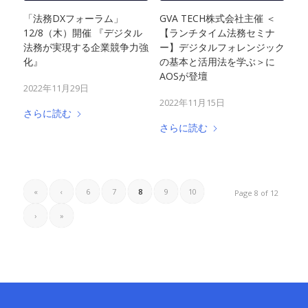
「法務DXフォーラム」
GVA TECH株式会社主催 ＜
12/8（木）開催 『デジタル
【ランチタイム法務セミナ
法務が実現する企業競争力強
ー】デジタルフォレンジック
化』
の基本と活用法を学ぶ＞に
AOSが登壇
2022年11月29日
2022年11月15日
さらに読む
さらに読む
«
‹
6
7
8
9
10
Page 8 of 12
›
»