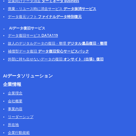
企業向けデータ消去
ターミネータ Business
廃棄・リユース時に消去サービス
データ抹消サービス
データ復元ソフト
ファイナルデータ特別復元
AIデータ復旧サービス
データ復旧サービス
DATA119
故人のデジタルデータの復旧・整理
デジタル遺品復旧・整理
補償型データ復旧
データ復旧安心サービスパック
外部に持ち出せないデータの復旧
オンサイト（出張）復旧
AIデータソリューション
企業情報
企業理念
会社概要
事業内容
リーダーシップ
所在地
企業行動規範