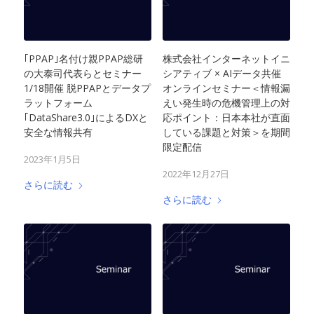
｢PPAP｣名付け親PPAP総研
株式会社インターネットイニ
の大泰司代表らとセミナー
シアティブ × AIデータ共催
1/18開催 脱PPAPとデータプ
オンラインセミナー＜情報漏
ラットフォーム
えい発生時の危機管理上の対
｢DataShare3.0｣によるDXと
応ポイント：日本本社が直面
安全な情報共有
している課題と対策＞を期間
限定配信
2023年1月5日
2022年12月27日
さらに読む
さらに読む