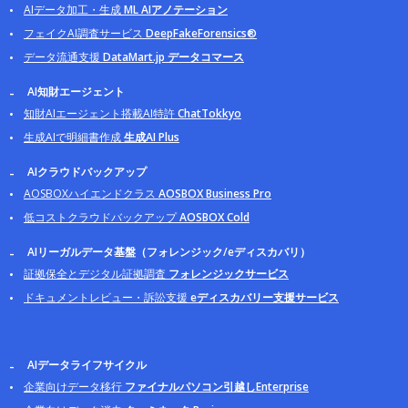
AIデータ加工・生成
ML AIアノテーション
フェイクAI調査サービス
DeepFakeForensics®
データ流通支援
DataMart.jp データコマース
AI知財エージェント
知財AIエージェント搭載AI特許
ChatTokkyo
生成AIで明細書作成
生成AI Plus
AIクラウドバックアップ
AOSBOXハイエンドクラス
AOSBOX Business Pro
低コストクラウドバックアップ
AOSBOX Cold
AIリーガルデータ基盤（フォレンジック/eディスカバリ）
証拠保全とデジタル証拠調査
フォレンジックサービス
ドキュメントレビュー・訴訟支援
eディスカバリー支援サービス
AIデータライフサイクル
企業向けデータ移行
ファイナルパソコン引越しEnterprise