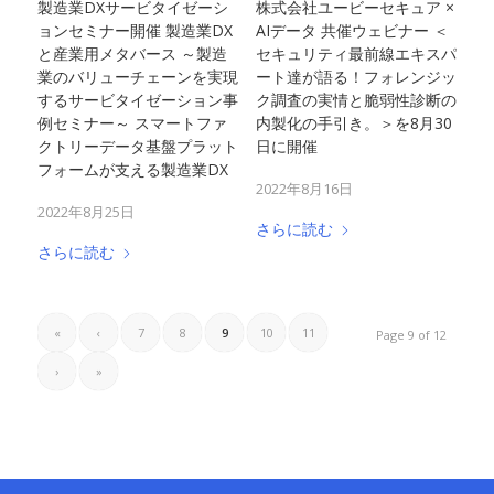
製造業DXサービタイゼーシ
株式会社ユービーセキュア ×
ョンセミナー開催 製造業DX
AIデータ 共催ウェビナー ＜
と産業用メタバース ～製造
セキュリティ最前線エキスパ
業のバリューチェーンを実現
ート達が語る！フォレンジッ
するサービタイゼーション事
ク調査の実情と脆弱性診断の
例セミナー～ スマートファ
内製化の手引き。＞を8月30
クトリーデータ基盤プラット
日に開催
フォームが支える製造業DX
2022年8月16日
2022年8月25日
さらに読む
さらに読む
«
‹
7
8
9
10
11
Page 9 of 12
›
»