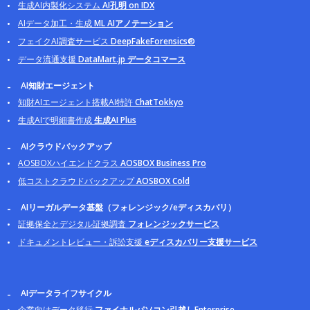
生成AI内製化システム
AI孔明 on IDX
AIデータ加工・生成
ML AIアノテーション
フェイクAI調査サービス
DeepFakeForensics®
データ流通支援
DataMart.jp データコマース
AI知財エージェント
知財AIエージェント搭載AI特許
ChatTokkyo
生成AIで明細書作成
生成AI Plus
AIクラウドバックアップ
AOSBOXハイエンドクラス
AOSBOX Business Pro
低コストクラウドバックアップ
AOSBOX Cold
AIリーガルデータ基盤（フォレンジック/eディスカバリ）
証拠保全とデジタル証拠調査
フォレンジックサービス
ドキュメントレビュー・訴訟支援
eディスカバリー支援サービス
AIデータライフサイクル
企業向けデータ移行
ファイナルパソコン引越しEnterprise