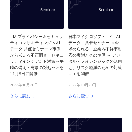
TMIプライバシー＆セキュリ
日本マイクロソフト × AI
ティコンサルティング × AI
データ 共催セミナー ＜今
データ 共催セミナー＜事例
求められる、企業内不祥事対
から考える不正調査・セキュ
応の実態とその準備 ～ デジ
リティインシデント対策～平
タル・フォレンジックの活用
時の備え・有事の対処～＞を
と、リスク軽減のための対策
11月8日に開催
～＞を開催
2022年10月20日
2022年10月20日
さらに読む
さらに読む