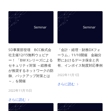
SD事業部登壇 BCC株式会
「会計・経理・財務DXフォ
社主催12/15無料ウェビナ
ーラム」11/10開催 金融分
ー！ 「BM Xシリーズによる
野におけるデータ保全と共
セキュリティ対策 ～総務省
有、インボイス制度対応事例
が推奨するネットワークの防
2022年11月1日
御、バックアップ対策とは
～」を開催
さらに読む
2022年11月15日
さらに読む