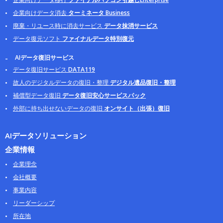
企業向けデータ消去
ターミネータ Business
廃棄・リユース時に消去サービス
データ抹消サービス
データ復元ソフト
ファイナルデータ特別復元
AIデータ復旧サービス
データ復旧サービス
DATA119
故人のデジタルデータの復旧・整理
デジタル遺品復旧・整理
補償型データ復旧
データ復旧安心サービスパック
外部に持ち出せないデータの復旧
オンサイト（出張）復旧
AIデータソリューション
企業情報
企業理念
会社概要
事業内容
リーダーシップ
所在地