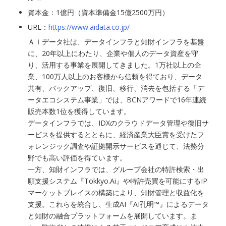
資本金：1億円（資本準備金15億2500万円）
URL：
https://www.aidata.co.jp/
ＡＩデータ社は、データインフラと知財インフラを基盤
に、20年以上にわたり、企業や個人のデータ資産を守
り、活用する事業を展開してきました。1万社以上の企
業、100万人以上のお客様から信頼を得ており、データ
共有、バックアップ、復旧、移行、消去を包括する「デ
ータエコシステム事業」では、BCNアワードで16年連続
販売本数1位を獲得しています。
データインフラでは、IDXのクラウドデータ管理や復旧サ
ービスを提供するとともに、経済産業大臣賞を受けたフ
ォレンジック調査や証拠開示サービスを通じて、法務分
野でも高い評価を得ています。
一方、知財インフラでは、グループ会社の特許検索・出
願支援システム『Tokkyo.Ai』や特許売買を可能にするIP
マーケットプレイスの構築により、知財管理と収益化を
支援。これらを統合し、生成AI『AI孔明™』によるデータ
と知財の融合プラットフォームを展開しています。ま