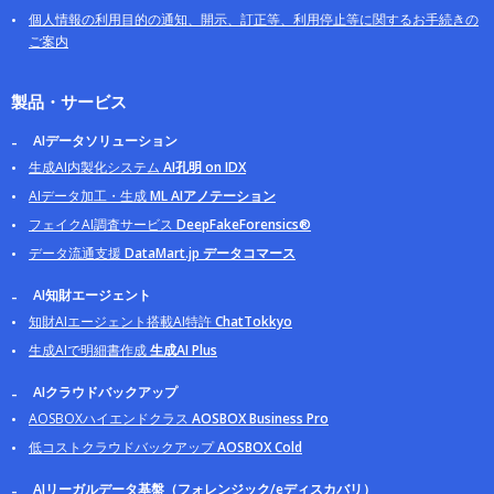
個人情報の利用目的の通知、開示、訂正等、利用停止等に関するお手続きの
ご案内
製品・サービス
AIデータソリューション
生成AI内製化システム
AI孔明 on IDX
AIデータ加工・生成
ML AIアノテーション
フェイクAI調査サービス
DeepFakeForensics®
データ流通支援
DataMart.jp データコマース
AI知財エージェント
知財AIエージェント搭載AI特許
ChatTokkyo
生成AIで明細書作成
生成AI Plus
AIクラウドバックアップ
AOSBOXハイエンドクラス
AOSBOX Business Pro
低コストクラウドバックアップ
AOSBOX Cold
AIリーガルデータ基盤（フォレンジック/eディスカバリ）