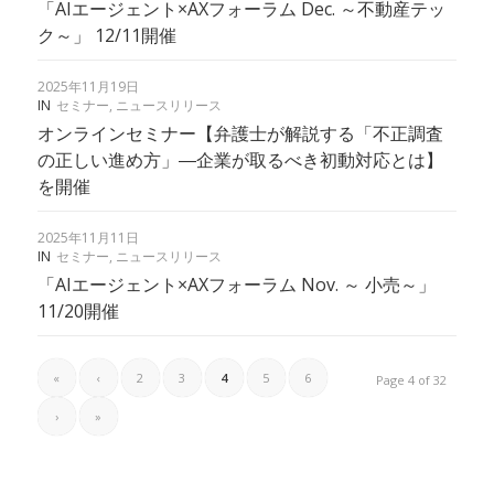
「AIエージェント×AXフォーラム Dec. ～不動産テッ
ク～」 12/11開催
2025年11月19日
IN
セミナー
,
ニュースリリース
オンラインセミナー【弁護士が解説する「不正調査
の正しい進め方」―企業が取るべき初動対応とは】
を開催
2025年11月11日
IN
セミナー
,
ニュースリリース
「AIエージェント×AXフォーラム Nov. ～ 小売～」
11/20開催
«
‹
2
3
4
5
6
Page 4 of 32
›
»