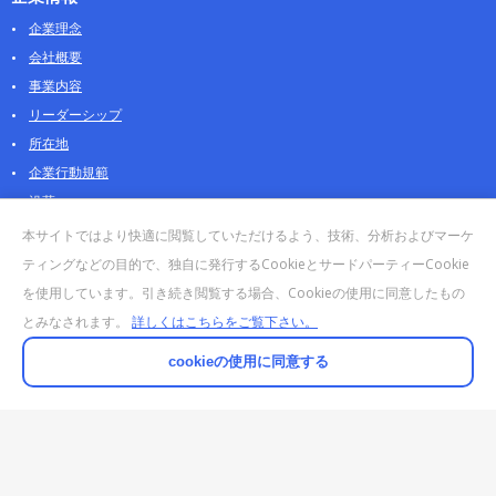
企業理念
会社概要
事業内容
リーダーシップ
所在地
企業行動規範
沿革
採用情報
本サイトではより快適に閲覧していただけるよう、技術、分析およびマーケ
パートナー
ティングなどの目的で、独自に発行するCookieとサードパーティーCookie
を使用しています。引き続き閲覧する場合、Cookieの使用に同意したもの
お問合せ・販売
とみなされます。
詳しくはこちらをご覧下さい。
法人お問合せについて
個人・製品のお問合せ
cookieの使用に同意する
AOSストア
クラウドデータカンパニー 法人向けガイド
販売終了・サポート終了製品