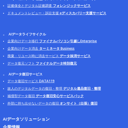
証拠保全とデジタル証拠調査
フォレンジックサービス
ドキュメントレビュー・訴訟支援
eディスカバリー支援サービス
AIデータライフサイクル
企業向けデータ移行
ファイナルパソコン引越しEnterprise
企業向けデータ消去
ターミネータ Business
廃棄・リユース時に消去サービス
データ抹消サービス
データ復元ソフト
ファイナルデータ特別復元
AIデータ復旧サービス
データ復旧サービス
DATA119
故人のデジタルデータの復旧・整理
デジタル遺品復旧・整理
補償型データ復旧
データ復旧安心サービスパック
外部に持ち出せないデータの復旧
オンサイト（出張）復旧
AIデータソリューション
企業情報