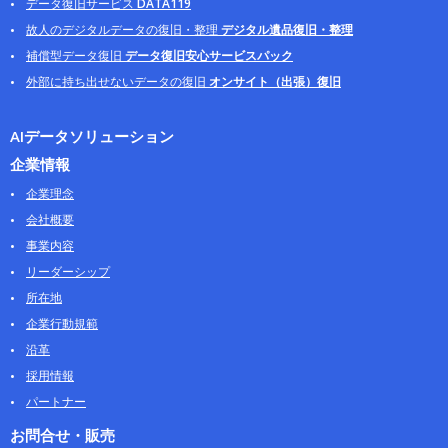
データ復旧サービス
DATA119
故人のデジタルデータの復旧・整理
デジタル遺品復旧・整理
補償型データ復旧
データ復旧安心サービスパック
外部に持ち出せないデータの復旧
オンサイト（出張）復旧
AIデータソリューション
企業情報
企業理念
会社概要
事業内容
リーダーシップ
所在地
企業行動規範
沿革
採用情報
パートナー
お問合せ・販売