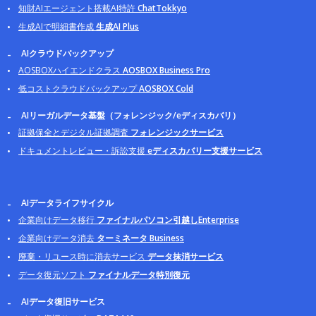
知財AIエージェント搭載AI特許
ChatTokkyo
生成AIで明細書作成
生成AI Plus
AIクラウドバックアップ
AOSBOXハイエンドクラス
AOSBOX Business Pro
低コストクラウドバックアップ
AOSBOX Cold
AIリーガルデータ基盤（フォレンジック/eディスカバリ）
証拠保全とデジタル証拠調査
フォレンジックサービス
ドキュメントレビュー・訴訟支援
eディスカバリー支援サービス
AIデータライフサイクル
企業向けデータ移行
ファイナルパソコン引越しEnterprise
企業向けデータ消去
ターミネータ Business
廃棄・リユース時に消去サービス
データ抹消サービス
データ復元ソフト
ファイナルデータ特別復元
AIデータ復旧サービス