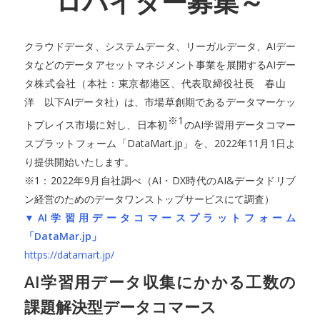
ロバイダー募集～
クラウドデータ、システムデータ、リーガルデータ、AIデー
タなどのデータアセットマネジメント事業を展開するAIデー
タ株式会社（本社：東京都港区、代表取締役社長 春山
洋 以下AIデータ社）は、市場草創期であるデータマーケッ
※1
トプレイス市場に対し、日本初
のAI学習用データコマー
スプラットフォーム「DataMart.jp」を、2022年11月1日よ
り提供開始いたします。
※1：2022年9月自社調べ（AI・DX時代のAI&データドリブ
ン経営のためのデータワンストップサービスにて調査）
▼AI学習用データコマースプラットフォーム
「DataMar.jp」
https://datamart.jp/
AI学習用データ収集にかかる工数の
課題解決型データコマース