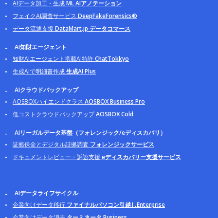
AIデータ加工・生成
ML AIアノテーション
フェイクAI調査サービス
DeepFakeForensics®
データ流通支援
DataMart.jp データコマース
AI知財エージェント
知財AIエージェント搭載AI特許
ChatTokkyo
生成AIで明細書作成
生成AI Plus
AIクラウドバックアップ
AOSBOXハイエンドクラス
AOSBOX Business Pro
低コストクラウドバックアップ
AOSBOX Cold
AIリーガルデータ基盤（フォレンジック/eディスカバリ）
証拠保全とデジタル証拠調査
フォレンジックサービス
ドキュメントレビュー・訴訟支援
eディスカバリー支援サービス
AIデータライフサイクル
企業向けデータ移行
ファイナルパソコン引越しEnterprise
企業向けデータ消去
ターミネータ Business