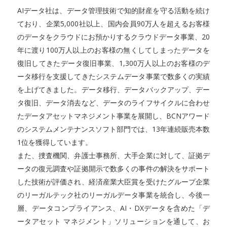
AIデータ社は、データ管理技術で知的財産を守る活動を続け
ており、企業5,000社以上、国内会員90万人を超えるお客様
のデータをクラウドにお預かりするクラウドデータ事業、20
年に渡り100万人以上のお客様の無くしてしまったデータを
復旧してきたデータ復旧事業、1,300万人以上のお客様のデ
ータ移行を支援してきたシステムデータ事業で数多くの実績
を上げてきました。データ移行、データバックアップ、デー
タ復旧、データ消去など、データのライフサイクルに合わせ
たデータアセットマネジメント事業を展開し、BCNアワード
のシステムメンテナンスソフト部門では、13年連続販売本数
1位を獲得しています。
また、捜査機関、弁護士事務所、大手企業に対して、証拠デ
ータの復元調査や証拠開示で数多くの事件の解決をサポート
した技術が評価され、経済産業大臣賞を受けたグループ企業
のリーガルテック社のリーガルデータ事業を統合し、今後一
層、データコンプライアンス、AI・DXデータを含めた「デ
ータアセット マネジメント」ソリューションを通して、お