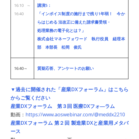
16:10～
講演5：
16:40
「インボイス制度の施行まで残り1年弱！ 今か
らはじめる 法改正に備えた請求書受領・
処理業務の電子化とは？」
株式会社マネーフォワード 執行役員 経理本
部 本部長 松岡 俊氏
16:40～
質疑応答、アンケートのお願い
▼過去に開催された「産業DXフォーラム」はこちら
からご覧ください
産業DXフォーラム 第３回 医療DXフォ―ラム
動画：
https://www.aoswebinar.com/@meddx2210
産業DXフォーラム 第２回 製造業DXと産業用メタバ
ース