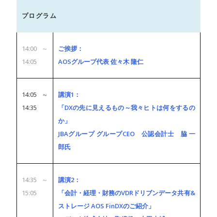
プログラム
14:00～
ご挨拶：
14:05
AOSグループ代表 佐々木 隆仁
14:05～
講演1：
14:35
「DXの先に見えるもの～我々ヒトは何をするの
か」
JBAグループ グループCEO 公認会計士 脇 一
郎氏
14:35～
講演2：
15:05
「会計・経理・財務のVDRドリブンデータ共有&
ストレージ AOS FinDXのご紹介」