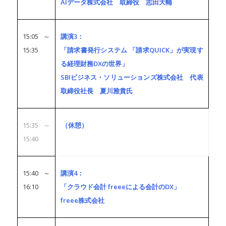
AIデータ株式会社 取締役 志田大輔
15:05～
講演3：
15:35
「請求書発行システム 「請求QUICK」が実現す
る経理財務DXの世界」
SBIビジネス・ソリューションズ株式会社 代表
取締役社長 夏川雅貴氏
15:35～
（休憩）
15:40
15:40～
講演4：
16:10
「クラウド会計 freeeによる会計のDX」
freee株式会社