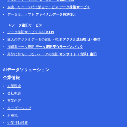
廃棄・リユース時に消去サービス
データ抹消サービス
データ復元ソフト
ファイナルデータ特別復元
AIデータ復旧サービス
データ復旧サービス
DATA119
故人のデジタルデータの復旧・整理
デジタル遺品復旧・整理
補償型データ復旧
データ復旧安心サービスパック
外部に持ち出せないデータの復旧
オンサイト（出張）復旧
AIデータソリューション
企業情報
企業理念
会社概要
事業内容
リーダーシップ
所在地
企業行動規範