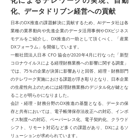
化によるテレワークの実現、自動
化、データドリブン経営への貢献
日本のDX推進の課題解決に貢献するため、AIデータ社は各
業種の業界動向や先進企業のデータ活用事例やDXビジネス
モデルをご紹介し、DX推進の一助として頂くべく、「産業
DXフォーラム」を開催しています。
一般社団法人日本 CFO 協会が2020年4月に行なった「新型
コロナウイルスによる経理財務業務への影響に関する調査」
では、75％の企業が決算に影響ありと回答、経理・財務部門
のテレワーク実施における課題が浮き彫りとなり、日本企業
の生産性向上のためには経理財務業務のデジタル化が鍵とな
ることが明らかになりました。
会計・経理・財務分野のDX推進の基盤となる、データの保
存と共有においては、電子帳簿保存法改正への対応、インボ
イス制度への対応、ペーパーレス化、電子契約化、クラウド
シフト、リモート対応など多くの課題があり、DXによるソ
リューションが求められています。