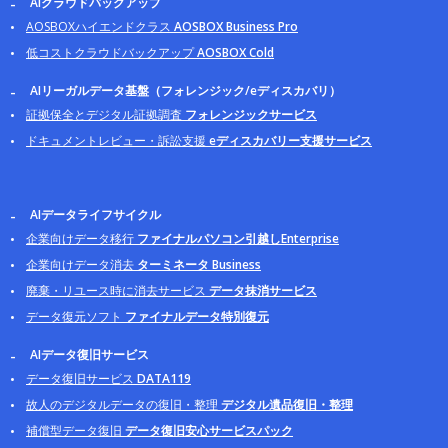
AIクラウドバックアップ
AOSBOXハイエンドクラス
AOSBOX Business Pro
低コストクラウドバックアップ
AOSBOX Cold
AIリーガルデータ基盤（フォレンジック/eディスカバリ）
証拠保全とデジタル証拠調査
フォレンジックサービス
ドキュメントレビュー・訴訟支援
eディスカバリー支援サービス
AIデータライフサイクル
企業向けデータ移行
ファイナルパソコン引越しEnterprise
企業向けデータ消去
ターミネータ Business
廃棄・リユース時に消去サービス
データ抹消サービス
データ復元ソフト
ファイナルデータ特別復元
AIデータ復旧サービス
データ復旧サービス
DATA119
故人のデジタルデータの復旧・整理
デジタル遺品復旧・整理
補償型データ復旧
データ復旧安心サービスパック