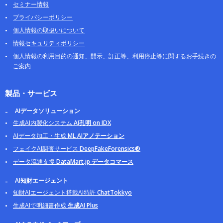
セミナー情報
プライバシーポリシー
個人情報の取扱いについて
情報セキュリティポリシー
個人情報の利用目的の通知、開示、訂正等、利用停止等に関するお手続きの
ご案内
製品・サービス
AIデータソリューション
生成AI内製化システム
AI孔明 on IDX
AIデータ加工・生成
ML AIアノテーション
フェイクAI調査サービス
DeepFakeForensics®
データ流通支援
DataMart.jp データコマース
AI知財エージェント
知財AIエージェント搭載AI特許
ChatTokkyo
生成AIで明細書作成
生成AI Plus