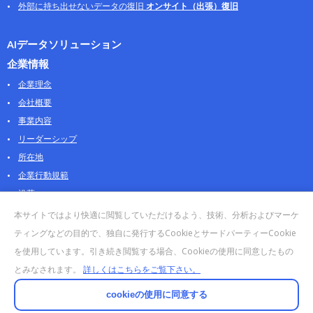
外部に持ち出せないデータの復旧
オンサイト（出張）復旧
AIデータソリューション
企業情報
企業理念
会社概要
事業内容
リーダーシップ
所在地
企業行動規範
沿革
採用情報
本サイトではより快適に閲覧していただけるよう、技術、分析およびマーケ
パートナー
ティングなどの目的で、独自に発行するCookieとサードパーティーCookie
を使用しています。引き続き閲覧する場合、Cookieの使用に同意したもの
お問合せ・販売
とみなされます。
詳しくはこちらをご覧下さい。
法人お問合せについて
個人・製品のお問合せ
cookieの使用に同意する
AOSストア