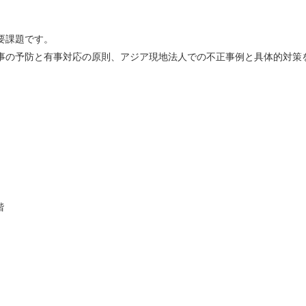
要課題です。
事の予防と有事対応の原則、アジア現地法人での不正事例と具体的対策
階