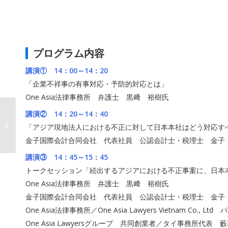
プログラム内容
講演① 14：00～14：20
「企業不祥事の有事対応・予防的対応とは」
One Asia法律事務所 弁護士 黒﨑 裕樹氏
AOSストアにて
講演② 14：20～14：40
「AOSBOX Cold
「アジア現地法人における不正に対して日本本社はどう対応す
300GB」販売開始～販
金子国際会計合同会社 代表社員 公認会計士・税理士 金子
売開始を記�...
講演③ 14：45～15：45
トークセッション「続出するアジアにおける不正事案に、日本
One Asia法律事務所 弁護士 黒﨑 裕樹氏
金子国際会計合同会社 代表社員 公認会計士・税理士 金子
One Asia法律事務所／One Asia Lawyers Vietnam Co.
One Asia Lawyersグループ 共同創業者／タイ事務所代表 