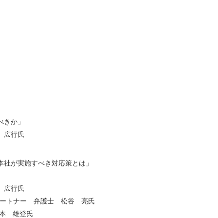
べきか」
 広行氏
本社が実施すべき対応策とは」
 広行氏
, Ltd パートナー 弁護士 松谷 亮氏
藪本 雄登氏