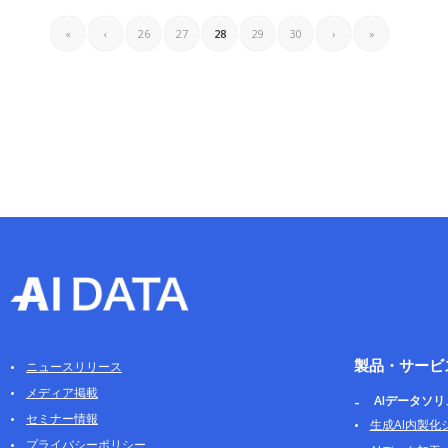
«
‹
26
27
28
29
30
›
»
製品・サービ
ニュースリリース
メディア掲載
AIデータソ
セミナー情報
生成AI内製化
プライバシーポリシー