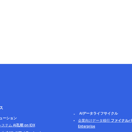
ス
AIデータライフサイクル
リューション
企業向けデータ移行
ファイナルパ
システム
AI孔明 on IDX
Enterprise