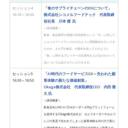
セッション4
「食のサプライチェーンのDXについて」
16:10～16:30
株式会社シコメルフードテック 代表取締
役社長
川本 傑 氏
＜講演概要＞
飲食・食品業界の情報の非対称性という『不』に対して
シコメルフードテックがどのように課題解決を行ってき
たのか、またITや物流、今後AIを使ってどのように
『食』に関するプレイヤーの生産性を上げるのかという
点についてお話させていただきます。
セッション5
「AI時代のフードサービスDX～失われた顧
16:30～16:50
客体験の新たな価値創造」
Okage
株式会社 代表取締役CEO 内田 善
久 氏
＜講演概要＞
飲食店向けAll in Oneオーダー＆Payプラットフォーム
を提供するOkage株式会社が、セルフオーダーやセルフ
レジの普及で失われてしまった顧客体験をAIの力で新た
に価値創造すべく、AI時代のDXの方向性をご提案させ