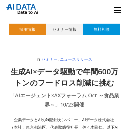
採用情報
セミナー情報
無料相談
in
セミナー
,
ニュースリリース
生成AI×データ駆動で年間600万
トンのフードロス削減に挑む
「AIエージェント×AXフォーラム Oct ～食品業
界～」10/23開催
企業データとAIの利活用カンパニー、AIデータ株式会社
（本社：東京都港区、代表取締役社長 佐々木隆仁。以下AI