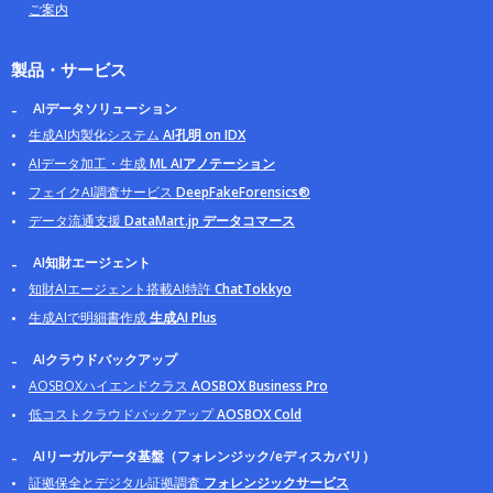
ご案内
製品・サービス
AIデータソリューション
生成AI内製化システム
AI孔明 on IDX
AIデータ加工・生成
ML AIアノテーション
フェイクAI調査サービス
DeepFakeForensics®
データ流通支援
DataMart.jp データコマース
AI知財エージェント
知財AIエージェント搭載AI特許
ChatTokkyo
生成AIで明細書作成
生成AI Plus
AIクラウドバックアップ
AOSBOXハイエンドクラス
AOSBOX Business Pro
低コストクラウドバックアップ
AOSBOX Cold
AIリーガルデータ基盤（フォレンジック/eディスカバリ）
証拠保全とデジタル証拠調査
フォレンジックサービス