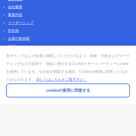
会社概要
事業内容
リーダーシップ
所在地
企業行動規範
沿革
採用情報
本サイトではより快適に閲覧していただけるよう、技術、分析およびマーケ
パートナー
ティングなどの目的で、独自に発行するCookieとサードパーティーCookie
を使用しています。引き続き閲覧する場合、Cookieの使用に同意したもの
お問合せ・販売
とみなされます。
詳しくはこちらをご覧下さい。
法人お問合せについて
個人・製品のお問合せ
cookieの使用に同意する
AOSストア
クラウドデータカンパニー 法人向けガイド
販売終了・サポート終了製品