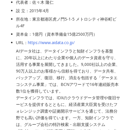
代表者：佐々木 隆仁
設 立：2015年4月
所在地：東京都港区虎ノ門5-1-5 メトロシティ神谷町ビ
ル4F
資本金：1億円（資本準備金15億2500万円）
URL：
https://www.aidata.co.jp/
AIデータ社は、データインフラと知財インフラを基盤
に、20年以上にわたり企業や個人のデータ資産を守り、
活用する事業を展開してきました。9,000社以上の企業、
90万人以上のお客様から信頼を得ており、データ共有、
バックアップ、復旧、移行、消去を包括する「データエ
コシステム事業」では、BCNアワードで16年連続販売本
数1位を獲得しています。
データインフラでは、IDXのクラウドデータ管理や復旧サ
ービスを提供するとともに、経済産業大臣賞を受けたフ
ォレンジック調査や証拠開示サービスを通じて、法務分
野でも高い評価を得ています。一方、知財インフラで
は、グループ会社の特許検索・出願支援システム