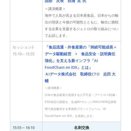
品部 次長 西浦 克 氏
＜講演概要＞
海外で人気が高まる日本産食品。日本からの輸
出の現状と今後の可能性とともに、輸出に挑戦
する企業を支援するジェトロの取り組みについ
てお話します。
セッション3
「食品流通・外食産業の「持続可能成長 ×
15:10～15:55
データ駆動経営 × 食品安全・説明責任
強化」を支える新インフラ
「AI
FoodChain on IDX」とは
」
ＡIデータ株式会社 取締役CTO 志田 大
輔
＜講演概要＞
日本の食品産業が直面する人手不足・フードロス削減・
ESG対応の課題を、生成AI×ナレッジRAG×VDR証跡管
理で統合解決する革新的プラットフォーム「AI
FoodChain on IDX」を発表します。
15:55～16:10
名刺交換