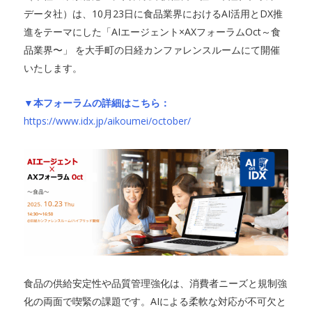
データ社）は、10月23日に食品業界におけるAI活用とDX推
進をテーマにした「AIエージェント×AXフォーラムOct～食
品業界〜」 を大手町の日経カンファレンスルームにて開催
いたします。
▼本フォーラムの詳細はこちら：
https://www.idx.jp/aikoumei/october/
食品の供給安定性や品質管理強化は、消費者ニーズと規制強
化の両面で喫緊の課題です。AIによる柔軟な対応が不可欠と