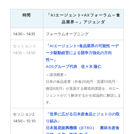
時間
「AIエージェント×AXフォーラム～食
品業界～」アジェンダ
14:30～14:35
フォーラムオープニング
セッション１
「AIエージェント×食品業界の可能性 〜デ
14:35～14:50
ータ駆動経営による競争力強化の方向
性〜」
AOSグループ代表 佐々木 隆仁
＜講演概要＞
日本の食品産業（外食26兆円・流通50兆円・
物流6兆円）が直面する構造的課題を、AIエー
ジェントがどう解決するかを総論的に解説しま
す。
セッション2
「世界に広がる日本産食品とジェトロの取
14:50～15:10
り組み」
日本貿易振興機構（JETRO） 農林水産食