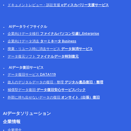
ドキュメントレビュー・訴訟支援
eディスカバリー支援サービス
AIデータライフサイクル
企業向けデータ移行
ファイナルパソコン引越しEnterprise
企業向けデータ消去
ターミネータ Business
廃棄・リユース時に消去サービス
データ抹消サービス
データ復元ソフト
ファイナルデータ特別復元
AIデータ復旧サービス
データ復旧サービス
DATA119
故人のデジタルデータの復旧・整理
デジタル遺品復旧・整理
補償型データ復旧
データ復旧安心サービスパック
外部に持ち出せないデータの復旧
オンサイト（出張）復旧
AIデータソリューション
企業情報
企業理念