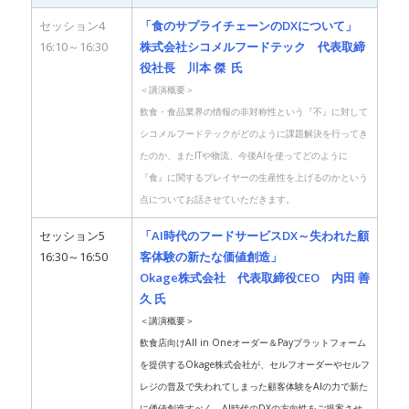
セッション4
「食のサプライチェーンのDXについて」
16:10～16:30
株式会社シコメルフードテック 代表取締
役社長
川本 傑 氏
＜講演概要＞
飲食・食品業界の情報の非対称性という『不』に対して
シコメルフードテックがどのように課題解決を行ってき
たのか、またITや物流、今後AIを使ってどのように
『食』に関するプレイヤーの生産性を上げるのかという
点についてお話させていただきます。
セッション5
「AI時代のフードサービスDX～失われた顧
16:30～16:50
客体験の新たな価値創造」
Okage
株式会社 代表取締役CEO 内田 善
久 氏
＜講演概要＞
飲食店向けAll in Oneオーダー＆Payプラットフォーム
を提供するOkage株式会社が、セルフオーダーやセルフ
レジの普及で失われてしまった顧客体験をAIの力で新た
に価値創造すべく、AI時代のDXの方向性をご提案させ