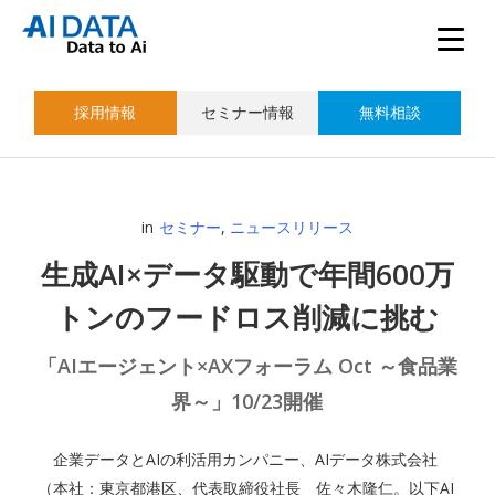
採用情報
セミナー情報
無料相談
in
セミナー
,
ニュースリリース
生成AI×データ駆動で年間600万
トンのフードロス削減に挑む
「AIエージェント×AXフォーラム Oct ～食品業
界～」10/23開催
企業データとAIの利活用カンパニー、AIデータ株式会社
（本社：東京都港区、代表取締役社長 佐々木隆仁。以下AI