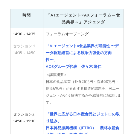
時間
「AIエージェント×AXフォーラム～食
品業界～」アジェンダ
14:30～14:35
フォーラムオープニング
セッション１
「AIエージェント×食品業界の可能性 〜デ
14:35～14:50
ータ駆動経営による競争力強化の方向
性〜」
AOSグループ代表 佐々木 隆仁
＜講演概要＞
日本の食品産業（外食26兆円・流通50兆円・
物流6兆円）が直面する構造的課題を、AIエー
ジェントがどう解決するかを総論的に解説しま
す。
セッション2
「世界に広がる日本産食品とジェトロの取
14:50～15:10
り組み」
日本貿易振興機構（JETRO） 農林水産食