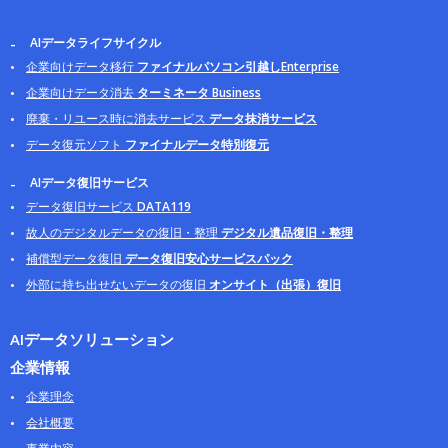
AIデータライフサイクル
企業向けデータ移行
ファイナルパソコン引越しEnterprise
企業向けデータ消去
ターミネータ Business
廃棄・リユース時に消去サービス
データ抹消サービス
データ復元ソフト
ファイナルデータ特別復元
AIデータ復旧サービス
データ復旧サービス
DATA119
故人のデジタルデータの復旧・整理
デジタル遺品復旧・整理
補償型データ復旧
データ復旧安心サービスパック
外部に持ち出せないデータの復旧
オンサイト（出張）復旧
AIデータソリューション
企業情報
企業理念
会社概要