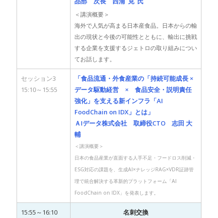
品部 次長 西浦 克 氏
＜講演概要＞
海外で人気が高まる日本産食品。日本からの輸
出の現状と今後の可能性とともに、輸出に挑戦
する企業を支援するジェトロの取り組みについ
てお話します。
セッション3
「食品流通・外食産業の「持続可能成長 ×
15:10～15:55
データ駆動経営 × 食品安全・説明責任
強化」を支える新インフラ
「AI
FoodChain on IDX」とは
」
ＡIデータ株式会社 取締役CTO 志田 大
輔
＜講演概要＞
日本の食品産業が直面する人手不足・フードロス削減・
ESG対応の課題を、生成AI×ナレッジRAG×VDR証跡管
理で統合解決する革新的プラットフォーム「AI
FoodChain on IDX」を発表します。
15:55～16:10
名刺交換