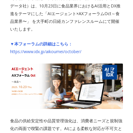
データ社）は、10月23日に食品業界におけるAI活用とDX推
進をテーマにした「AIエージェント×AXフォーラムOct～食
品業界〜」 を大手町の日経カンファレンスルームにて開催
いたします。
▼本フォーラムの詳細はこちら：
https://www.idx.jp/aikoumei/october/
食品の供給安定性や品質管理強化は、消費者ニーズと規制強
化の両面で喫緊の課題です。AIによる柔軟な対応が不可欠と