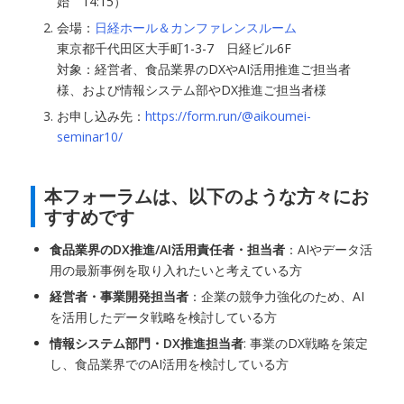
始 14:15）
会場：
日経ホール＆カンファレンスルーム
東京都千代田区大手町1-3-7 日経ビル6F
対象：経営者、食品業界のDXやAI活用推進ご担当者
様、および情報システム部やDX推進ご担当者様
お申し込み先：
https://form.run/@aikoumei-
seminar10/
本フォーラムは、以下のような方々にお
すすめです
食品業界のDX推進/AI活用責任者・担当者
：AIやデータ活
用の最新事例を取り入れたいと考えている方
経営者・事業開発担当者
：企業の競争力強化のため、AI
を活用したデータ戦略を検討している方
情報システム部門・DX推進担当者
: 事業のDX戦略を策定
し、食品業界でのAI活用を検討している方