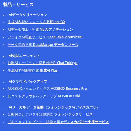
製品・サービス
AIデータソリューション
生成AI内製化システム
AI孔明 on IDX
AIデータ加工・生成
ML AIアノテーション
フェイクAI調査サービス
DeepFakeForensics®
データ流通支援
DataMart.jp データコマース
AI知財エージェント
知財AIエージェント搭載AI特許
ChatTokkyo
生成AIで明細書作成
生成AI Plus
AIクラウドバックアップ
AOSBOXハイエンドクラス
AOSBOX Business Pro
低コストクラウドバックアップ
AOSBOX Cold
AIリーガルデータ基盤（フォレンジック/eディスカバリ）
証拠保全とデジタル証拠調査
フォレンジックサービス
ドキュメントレビュー・訴訟支援
eディスカバリー支援サービス