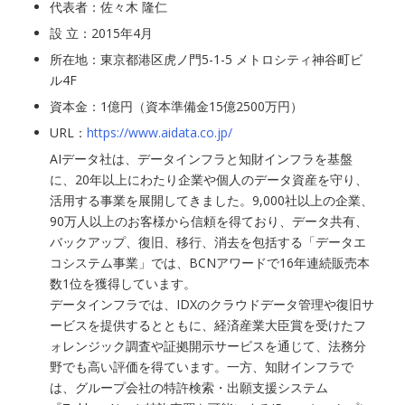
代表者：佐々木 隆仁
設 立：2015年4月
所在地：東京都港区虎ノ門5-1-5 メトロシティ神谷町ビ
ル4F
資本金：1億円（資本準備金15億2500万円）
URL：
https://www.aidata.co.jp/
AIデータ社は、データインフラと知財インフラを基盤
に、20年以上にわたり企業や個人のデータ資産を守り、
活用する事業を展開してきました。9,000社以上の企業、
90万人以上のお客様から信頼を得ており、データ共有、
バックアップ、復旧、移行、消去を包括する「データエ
コシステム事業」では、BCNアワードで16年連続販売本
数1位を獲得しています。
データインフラでは、IDXのクラウドデータ管理や復旧サ
ービスを提供するとともに、経済産業大臣賞を受けたフ
ォレンジック調査や証拠開示サービスを通じて、法務分
野でも高い評価を得ています。一方、知財インフラで
は、グループ会社の特許検索・出願支援システム