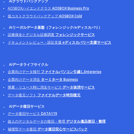
AIクラウドバックアップ
AOSBOXハイエンドクラス
AOSBOX Business Pro
低コストクラウドバックアップ
AOSBOX Cold
AIリーガルデータ基盤（フォレンジック/eディスカバリ）
証拠保全とデジタル証拠調査
フォレンジックサービス
ドキュメントレビュー・訴訟支援
eディスカバリー支援サービス
AIデータライフサイクル
企業向けデータ移行
ファイナルパソコン引越しEnterprise
企業向けデータ消去
ターミネータ Business
廃棄・リユース時に消去サービス
データ抹消サービス
データ復元ソフト
ファイナルデータ特別復元
AIデータ復旧サービス
データ復旧サービス
DATA119
故人のデジタルデータの復旧・整理
デジタル遺品復旧・整理
補償型データ復旧
データ復旧安心サービスパック