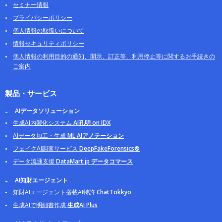
セミナー情報
プライバシーポリシー
個人情報の取扱いについて
情報セキュリティポリシー
個人情報の利用目的の通知、開示、訂正等、利用停止等に関するお手続きの
ご案内
製品・サービス
AIデータソリューション
生成AI内製化システム
AI孔明 on IDX
AIデータ加工・生成
ML AIアノテーション
フェイクAI調査サービス
DeepFakeForensics®
データ流通支援
DataMart.jp データコマース
AI知財エージェント
知財AIエージェント搭載AI特許
ChatTokkyo
生成AIで明細書作成
生成AI Plus