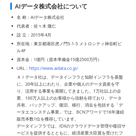
AIデータ株式会社について
名 称：AIデータ株式会社
代表者：佐々木 隆仁
設 立：2015年4月
所在地：東京都港区虎ノ門5-1-5 メトロシティ神谷町ビ
ル4F
資本金：1億円（資本準備金15億2500万円）
URL：
https://www.aidata.co.jp/
ＡＩデータ社は、データインフラと知財インフラを基盤
に、20年以上にわたり、企業や個人のデータ資産を守
り、活用する事業を展開してきました。1万社以上の企
業、100万人以上のお客様から信頼を得ており、データ
共有、バックアップ、復旧、移行、消去を包括する「デ
ータエコシステム事業」では、BCNアワードで16年連続
販売本数1位を獲得しています。
データインフラでは、IDXのクラウドデータ管理や復旧サ
ービスを提供するとともに、経済産業大臣賞を受けたフ