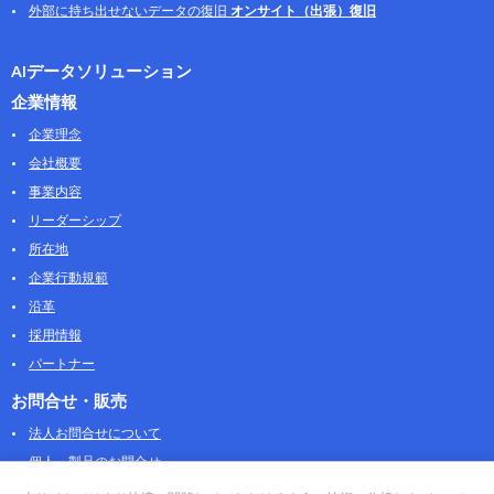
外部に持ち出せないデータの復旧
オンサイト（出張）復旧
AIデータソリューション
企業情報
企業理念
会社概要
事業内容
リーダーシップ
所在地
企業行動規範
沿革
採用情報
パートナー
お問合せ・販売
法人お問合せについて
個人・製品のお問合せ
AOSストア