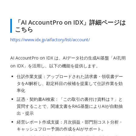
「AI AccountPro on IDX」詳細ページは
こちら
https://www.idx.jp/aifactory/list/account/
AI AccountPro on IDX は、AIデータ社の生成AI基盤「AI孔明
on IDX」を活用し、以下の機能を提供します。
仕訳作業支援：アップロードされた請求書・領収書デー
タをAI解析し、勘定科目の候補を提案して仕訳作業を効
率化
証憑・契約書AI検索：「この取引の裏付け資料は？」と
質問することで、関連文書をRAG基盤によりAIが自動抽
出・提示
経営レポート作成支援：月次損益・部門別コスト分析・
キャッシュフロー予測の作成をAIがサポート。