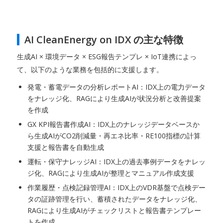
AI CleanEnergy on IDX の主な特徴
生成AI × 環境データ × ESG報告テンプレ × IoT連携によっ
て、以下のような業務を包括的に支援します。
発電・蓄電データの分析レポートAI：IDX上の電力データ
をナレッジ化、RAGにより生成AIが状況分析と改善提案
を作成
GX KPI報告書作成AI：IDX上のナレッジデータベースか
ら生成AIがCO2削減量・再エネ比率・RE100指標の計算
支援と報告書を自動生成
運転・保守ナレッジAI：IDX上の過去事例データをナレッ
ジ化、RAGにより生成AIが整理とマニュアル作成支援
作業履歴・点検記録管理AI：IDX上のVDR基盤で点検デー
タの証跡管理を行い、蓄積されたデータをナレッジ化、
RAGにより生成AIがチェックリストと報告書テンプレー
トを作成