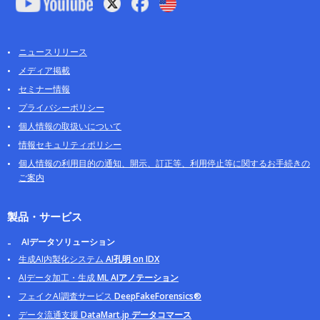
ニュースリリース
メディア掲載
セミナー情報
プライバシーポリシー
個人情報の取扱いについて
情報セキュリティポリシー
個人情報の利用目的の通知、開示、訂正等、利用停止等に関するお手続きの
ご案内
製品・サービス
AIデータソリューション
生成AI内製化システム
AI孔明 on IDX
AIデータ加工・生成
ML AIアノテーション
フェイクAI調査サービス
DeepFakeForensics®
データ流通支援
DataMart.jp データコマース