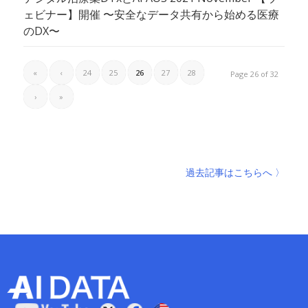
ェビナー】開催 〜安全なデータ共有から始める医療
のDX〜
«
‹
24
25
26
27
28
Page 26 of 32
›
»
過去記事はこちらへ 〉