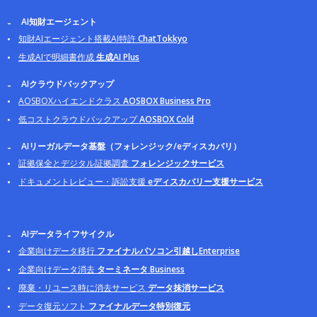
AI知財エージェント
知財AIエージェント搭載AI特許
ChatTokkyo
生成AIで明細書作成
生成AI Plus
AIクラウドバックアップ
AOSBOXハイエンドクラス
AOSBOX Business Pro
低コストクラウドバックアップ
AOSBOX Cold
AIリーガルデータ基盤（フォレンジック/eディスカバリ）
証拠保全とデジタル証拠調査
フォレンジックサービス
ドキュメントレビュー・訴訟支援
eディスカバリー支援サービス
AIデータライフサイクル
企業向けデータ移行
ファイナルパソコン引越しEnterprise
企業向けデータ消去
ターミネータ Business
廃棄・リユース時に消去サービス
データ抹消サービス
データ復元ソフト
ファイナルデータ特別復元