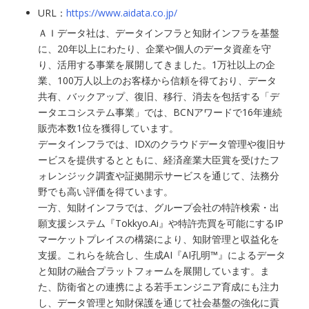
URL：
https://www.aidata.co.jp/
ＡＩデータ社は、データインフラと知財インフラを基盤
に、20年以上にわたり、企業や個人のデータ資産を守
り、活用する事業を展開してきました。1万社以上の企
業、100万人以上のお客様から信頼を得ており、データ
共有、バックアップ、復旧、移行、消去を包括する「デ
ータエコシステム事業」では、BCNアワードで16年連続
販売本数1位を獲得しています。
データインフラでは、IDXのクラウドデータ管理や復旧サ
ービスを提供するとともに、経済産業大臣賞を受けたフ
ォレンジック調査や証拠開示サービスを通じて、法務分
野でも高い評価を得ています。
一方、知財インフラでは、グループ会社の特許検索・出
願支援システム『Tokkyo.Ai』や特許売買を可能にするIP
マーケットプレイスの構築により、知財管理と収益化を
支援。これらを統合し、生成AI『AI孔明™』によるデータ
と知財の融合プラットフォームを展開しています。ま
た、防衛省との連携による若手エンジニア育成にも注力
し、データ管理と知財保護を通じて社会基盤の強化に貢