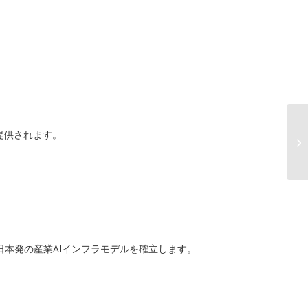
提供されます。
日本発の産業AIインフラモデルを確立します。