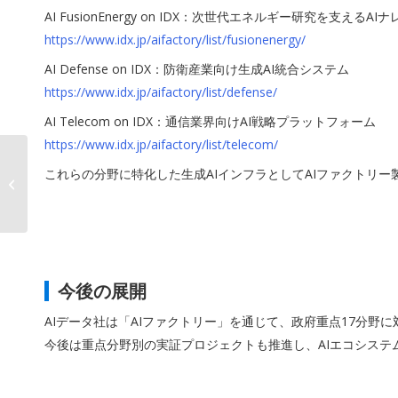
AI FusionEnergy on IDX：次世代エネルギー研究を支える
https://www.idx.jp/aifactory/list/fusionenergy/
AI Defense on IDX：防衛産業向け生成AI統合システム
https://www.idx.jp/aifactory/list/defense/
AI Telecom on IDX：通信業界向けAI戦略プラットフォーム
https://www.idx.jp/aifactory/list/telecom/
これらの分野に特化した生成AIインフラとしてAIファクトリ
「AI CleanEnergy on
IDX」リリース
今後の展開
AIデータ社は「AIファクトリー」を通じて、政府重点17分野
今後は重点分野別の実証プロジェクトも推進し、AIエコシステ