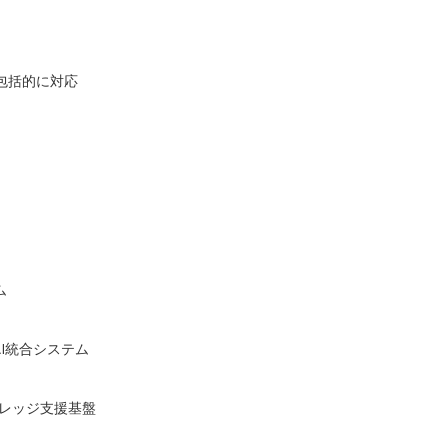
包括的に対応
ム
成AI統合システム
代ナレッジ支援基盤