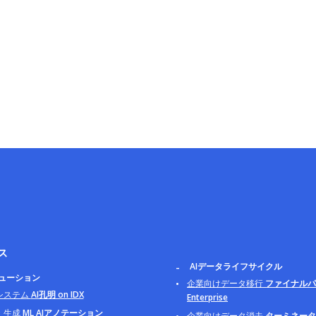
ス
AIデータライフサイクル
リューション
企業向けデータ移行
ファイナルパ
システム
AI孔明 on IDX
Enterprise
・生成
ML AIアノテーション
企業向けデータ消去
ターミネータ B