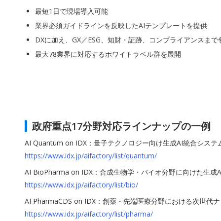
最短1日で現場導入可能
業界必須ガイドラインを反映したAIテンプレートを提供
DXに加え、GX／ESG、知財・証跡、コンプライアンスまで
最大78業界に対応するホワイトラベル群を展開
政府重点17分野対応ラインナップの一例
AI Quantum on IDX：量子テクノロジー向け生成AI統合システ
https://www.idx.jp/aifactory/list/quantum/
AI BioPharma on IDX：合成生物学・バイオ分野に向けた生
https://www.idx.jp/aifactory/list/bio/
AI PharmaCDS on IDX：創薬・先端医療分野における次世
https://www.idx.jp/aifactory/list/pharma/