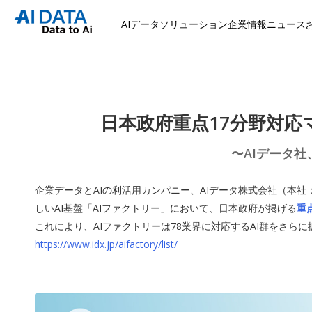
AIデータソリューション
企業情報
ニュース
日本政府重点17分野対応
〜AIデータ社
企業データとAIの利活用カンパニー、AIデータ株式会社（本
しいAI基盤「AIファクトリー」において、日本政府が掲げる
重
これにより、AIファクトリーは78業界に対応するAI群をさら
https://www.idx.jp/aifactory/list/