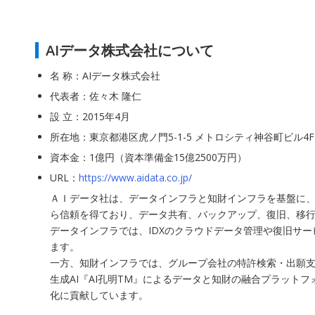
AIデータ株式会社について
名 称：AIデータ株式会社
代表者：佐々木 隆仁
設 立：2015年4月
所在地：東京都港区虎ノ門5-1-5 メトロシティ神谷町ビル4F
資本金：1億円（資本準備金15億2500万円）
URL：
https://www.aidata.co.jp/
ＡＩデータ社は、データインフラと知財インフラを基盤に、
ら信頼を得ており、データ共有、バックアップ、復旧、移行
データインフラでは、IDXのクラウドデータ管理や復旧サ
ます。
一方、知財インフラでは、グループ会社の特許検索・出願支援
生成AI『AI孔明TM』によるデータと知財の融合プラッ
化に貢献しています。