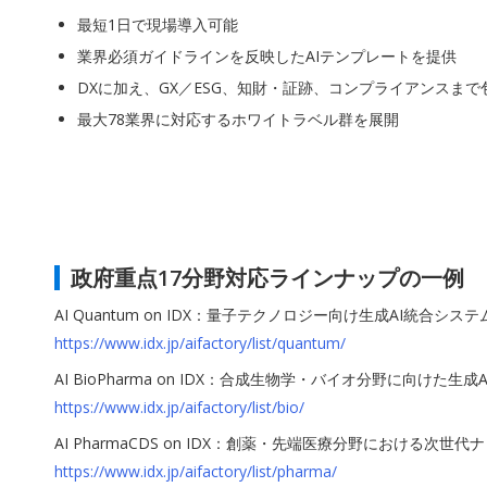
最短1日で現場導入可能
業界必須ガイドラインを反映したAIテンプレートを提供
DXに加え、GX／ESG、知財・証跡、コンプライアンスまで
最大78業界に対応するホワイトラベル群を展開
政府重点17分野対応ラインナップの一例
AI Quantum on IDX：量子テクノロジー向け生成AI統合システ
https://www.idx.jp/aifactory/list/quantum/
AI BioPharma on IDX：合成生物学・バイオ分野に向けた生
https://www.idx.jp/aifactory/list/bio/
AI PharmaCDS on IDX：創薬・先端医療分野における次世
https://www.idx.jp/aifactory/list/pharma/