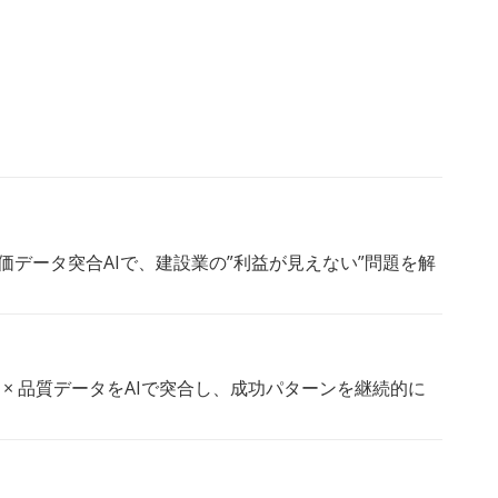
工事✖︎原価データ突合AIで、建設業の”利益が見えない”問題を解
生産データ × 品質データをAIで突合し、成功パターンを継続的に