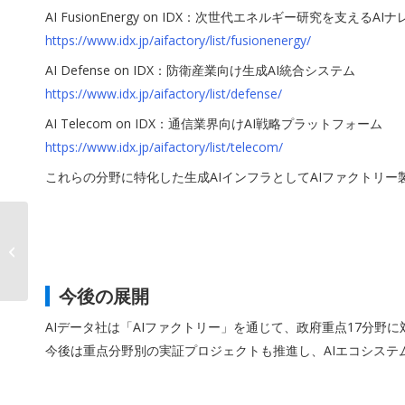
AI FusionEnergy on IDX：次世代エネルギー研究を支える
https://www.idx.jp/aifactory/list/fusionenergy/
AI Defense on IDX：防衛産業向け生成AI統合システム
https://www.idx.jp/aifactory/list/defense/
AI Telecom on IDX：通信業界向けAI戦略プラットフォーム
https://www.idx.jp/aifactory/list/telecom/
これらの分野に特化した生成AIインフラとしてAIファクトリ
「AI CleanEnergy on
IDX」リリース
今後の展開
AIデータ社は「AIファクトリー」を通じて、政府重点17分野
今後は重点分野別の実証プロジェクトも推進し、AIエコシステ