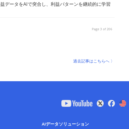
ータ × 収益データをAIで突合し、利益パターンを継続的に学習
Page 3 of 206
過去記事はこちらへ 〉
AIデータソリューション