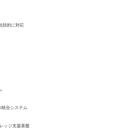
包括的に対応
ム
成AI統合システム
代ナレッジ支援基盤