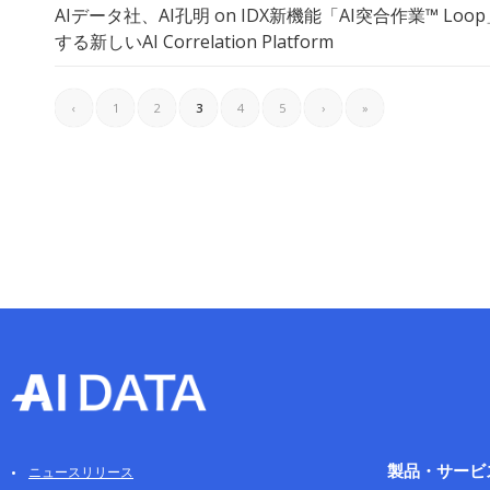
AIデータ社、AI孔明 on IDX新機能「AI突合作業™ Lo
する新しいAI Correlation Platform
‹
1
2
3
4
5
›
»
製品・サービ
ニュースリリース