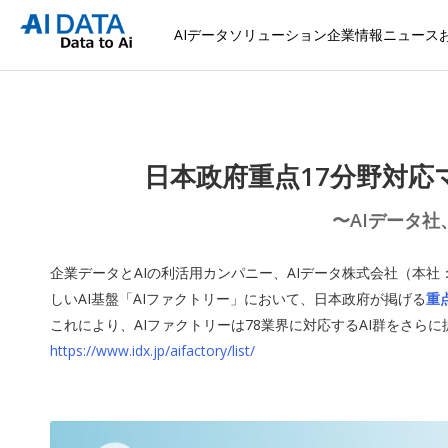
AIデータソリューション
企業情報
ニュース
日本政府重点17分野対応
〜AIデータ社
企業データとAIの利活用カンパニー、AIデータ株式会社（本
しいAI基盤「AIファクトリー」において、日本政府が掲げる
重
これにより、AIファクトリーは78業界に対応するAI群をさら
https://www.idx.jp/aifactory/list/