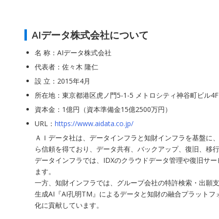
AIデータ株式会社について
名 称：AIデータ株式会社
代表者：佐々木 隆仁
設 立：2015年4月
所在地：東京都港区虎ノ門5-1-5 メトロシティ神谷町ビル4F
資本金：1億円（資本準備金15億2500万円）
URL：
https://www.aidata.co.jp/
ＡＩデータ社は、データインフラと知財インフラを基盤に、
ら信頼を得ており、データ共有、バックアップ、復旧、移行
データインフラでは、IDXのクラウドデータ管理や復旧サ
ます。
一方、知財インフラでは、グループ会社の特許検索・出願支援
生成AI『AI孔明TM』によるデータと知財の融合プラッ
化に貢献しています。