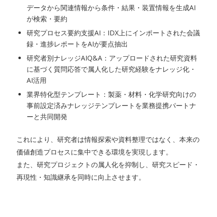
データから関連情報から条件・結果・装置情報を生成AI
が検索・要約
研究プロセス要約支援AI：IDX上にインポートされた会議
録・進捗レポートをAIが要点抽出
研究者別ナレッジAIQ&A：アップロードされた研究資料
に基づく質問応答で属人化した研究経験をナレッジ化・
AI活用
業界特化型テンプレート：製薬・材料・化学研究向けの
事前設定済みナレッジテンプレートを業務提携パートナ
ーと共同開発
これにより、研究者は情報探索や資料整理ではなく、本来の
価値創造プロセスに集中できる環境を実現します。
また、研究プロジェクトの属人化を抑制し、研究スピード・
再現性・知識継承を同時に向上させます。