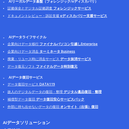
AIリーガルデータ基盤（フォレンジック/eディスカバリ）
証拠保全とデジタル証拠調査
フォレンジックサービス
ドキュメントレビュー・訴訟支援
eディスカバリー支援サービス
AIデータライフサイクル
企業向けデータ移行
ファイナルパソコン引越しEnterprise
企業向けデータ消去
ターミネータ Business
廃棄・リユース時に消去サービス
データ抹消サービス
データ復元ソフト
ファイナルデータ特別復元
AIデータ復旧サービス
データ復旧サービス
DATA119
故人のデジタルデータの復旧・整理
デジタル遺品復旧・整理
補償型データ復旧
データ復旧安心サービスパック
外部に持ち出せないデータの復旧
オンサイト（出張）復旧
AIデータソリューション