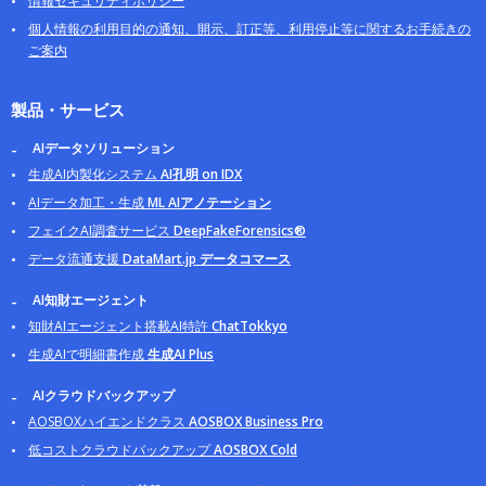
情報セキュリティポリシー
個人情報の利用目的の通知、開示、訂正等、利用停止等に関するお手続きの
ご案内
製品・サービス
AIデータソリューション
生成AI内製化システム
AI孔明 on IDX
AIデータ加工・生成
ML AIアノテーション
フェイクAI調査サービス
DeepFakeForensics®
データ流通支援
DataMart.jp データコマース
AI知財エージェント
知財AIエージェント搭載AI特許
ChatTokkyo
生成AIで明細書作成
生成AI Plus
AIクラウドバックアップ
AOSBOXハイエンドクラス
AOSBOX Business Pro
低コストクラウドバックアップ
AOSBOX Cold