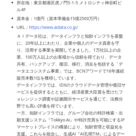
所在地：東京都港区虎ノ門5-1-5 メトロシティ神谷町ビ
ル4F
資本金：1億円（資本準備金15億2500万円）
URL：
https://www.aidata.co.jp/
ＡＩデータ社は、データインフラと知財インフラを基盤
に、20年以上にわたり、企業や個人のデータ資産を守
り、活用する事業を展開してきました。1万社以上の企
業、100万人以上のお客様から信頼を得ており、データ
共有、バックアップ、復旧、移行、消去を包括する「デ
ータエコシステム事業」では、BCNアワードで16年連続
販売本数1位を獲得しています。
データインフラでは、IDXのクラウドデータ管理や復旧サ
ービスを提供するとともに、経済産業大臣賞を受けたフ
ォレンジック調査や証拠開示サービスを通じて、法務分
野でも高い評価を得ています。
一方、知財インフラでは、グループ会社の特許検索・出
願支援システム『Tokkyo.Ai』や特許売買を可能にするIP
マーケットプレイスの構築により、知財管理と収益化を
支援。これらを統合し、生成AI『AI孔明TM』によるデー