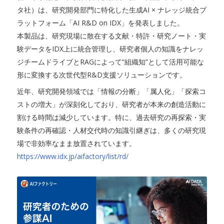
タ社）は、研究開発部門に特化した生成AI × ナレッジ統合プ
ラットフォーム「AI R&D on IDX」を発表しました。
本製品は、研究現場に散在する文献・特許・研究ノート・実
験データをIDX上に統合管理し、研究者個人の知識をナレッ
ジチームドライブとRAGによって“組織知”として活用可能な
形に変換する次世代型R&D支援ソリューションです。
近年、研究開発領域では「情報の分断」「属人化」「探索コ
ストの増大」が深刻化しており、研究者が本来の創造活動に
割ける時間は減少しています。特に、過去研究の再探索・実
験条件の再確認・人材交代時の知識引継ぎは、多くの研究現
場で非効率なまま放置されています。
https://www.idx.jp/aifactory/list/rd/