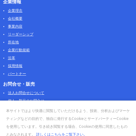
企業情報
企業理念
会社概要
事業内容
リーダーシップ
所在地
企業行動規範
沿革
採用情報
パートナー
お問合せ・販売
法人お問合せについて
個人・製品のお問合せ
AOSストア
本サイトではより快適に閲覧していただけるよう、技術、分析およびマーケ
クラウドデータカンパニー 法人向けガイド
ティングなどの目的で、独自に発行するCookieとサードパーティーCookie
販売終了・サポート終了製品
を使用しています。引き続き閲覧する場合、Cookieの使用に同意したもの
とみなされます。
詳しくはこちらをご覧下さい。