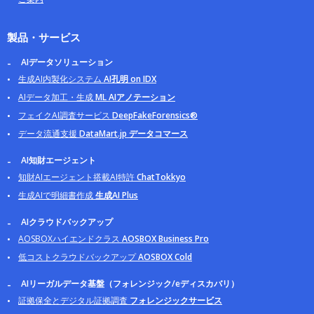
製品・サービス
AIデータソリューション
生成AI内製化システム
AI孔明 on IDX
AIデータ加工・生成
ML AIアノテーション
フェイクAI調査サービス
DeepFakeForensics®
データ流通支援
DataMart.jp データコマース
AI知財エージェント
知財AIエージェント搭載AI特許
ChatTokkyo
生成AIで明細書作成
生成AI Plus
AIクラウドバックアップ
AOSBOXハイエンドクラス
AOSBOX Business Pro
低コストクラウドバックアップ
AOSBOX Cold
AIリーガルデータ基盤（フォレンジック/eディスカバリ）
証拠保全とデジタル証拠調査
フォレンジックサービス