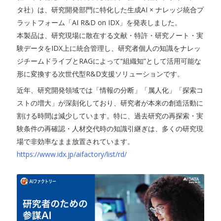
タ社）は、研究開発部門に特化した生成AI × ナレッジ統合プ
ラットフォーム「AI R&D on IDX」を発表しました。
本製品は、研究現場に散在する文献・特許・研究ノート・実
験データをIDX上に統合管理し、研究者個人の知識をナレッ
ジチームドライブとRAGによって“組織知”として活用可能な
形に変換する次世代型R&D支援ソリューションです。
近年、研究開発領域では「情報の分断」「属人化」「探索コ
ストの増大」が深刻化しており、研究者が本来の創造活動に
割ける時間は減少しています。特に、過去研究の再探索・実
験条件の再確認・人材交代時の知識引継ぎは、多くの研究現
場で非効率なまま放置されています。
https://www.idx.jp/aifactory/list/rd/