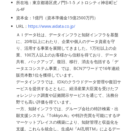
所在地：東京都港区虎ノ門5-1-5 メトロシティ神谷町ビ
ル4F
資本金：1億円（資本準備金15億2500万円）
URL：
https://www.aidata.co.jp/
ＡＩデータ社は、データインフラと知財インフラを基盤
に、20年以上にわたり、企業や個人のデータ資産を守
り、活用する事業を展開してきました。1万社以上の企
業、100万人以上のお客様から信頼を得ており、データ
共有、バックアップ、復旧、移行、消去を包括する「デ
ータエコシステム事業」では、BCNアワードで16年連続
販売本数1位を獲得しています。
データインフラでは、IDXのクラウドデータ管理や復旧サ
ービスを提供するとともに、経済産業大臣賞を受けたフ
ォレンジック調査や証拠開示サービスを通じて、法務分
野でも高い評価を得ています。
一方、知財インフラでは、グループ会社の特許検索・出
願支援システム『Tokkyo.Ai』や特許売買を可能にするIP
マーケットプレイスの構築により、知財管理と収益化を
支援。これらを統合し、生成AI『AI孔明TM』によるデー