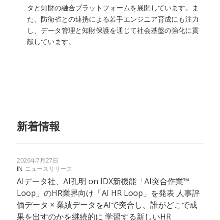
タと知財の融合プラットフォームを展開しています。ま
た、防衛省との連携による若手エンジニア育成にも注力
し、データ管理と知財保護を通じて社会基盤の強化に貢
献しています。
新着情報
2026年7月27日
IN
ニュースリリース
AIデータ社、AI孔明 on IDX新機能「AI突合作業™
Loop」のHR業界向け「AI HR Loop」を発表 人事評
価データ × 業績データをAIで突合し、誰がどこで成
果を出すのかを継続的に 学習する新しいHR