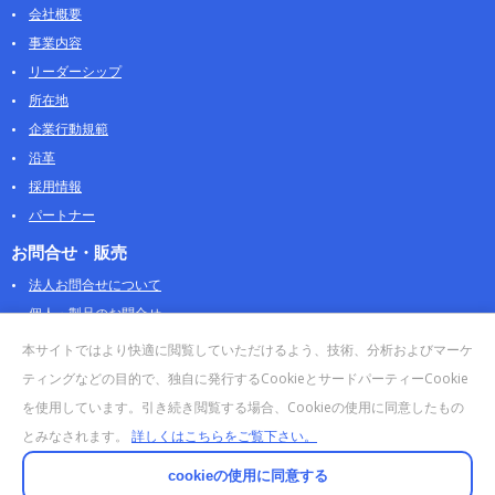
会社概要
事業内容
リーダーシップ
所在地
企業行動規範
沿革
採用情報
パートナー
お問合せ・販売
法人お問合せについて
個人・製品のお問合せ
AOSストア
本サイトではより快適に閲覧していただけるよう、技術、分析およびマーケ
クラウドデータカンパニー 法人向けガイド
ティングなどの目的で、独自に発行するCookieとサードパーティーCookie
販売終了・サポート終了製品
を使用しています。引き続き閲覧する場合、Cookieの使用に同意したもの
とみなされます。
詳しくはこちらをご覧下さい。
cookieの使用に同意する
© 2025 AI DATA, Inc. All Rights Reserved.