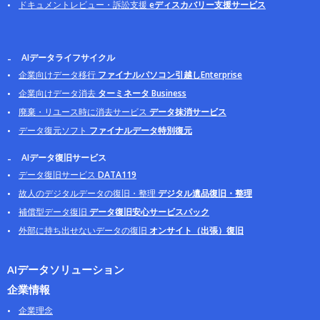
ドキュメントレビュー・訴訟支援
eディスカバリー支援サービス
AIデータライフサイクル
企業向けデータ移行
ファイナルパソコン引越しEnterprise
企業向けデータ消去
ターミネータ Business
廃棄・リユース時に消去サービス
データ抹消サービス
データ復元ソフト
ファイナルデータ特別復元
AIデータ復旧サービス
データ復旧サービス
DATA119
故人のデジタルデータの復旧・整理
デジタル遺品復旧・整理
補償型データ復旧
データ復旧安心サービスパック
外部に持ち出せないデータの復旧
オンサイト（出張）復旧
AIデータソリューション
企業情報
企業理念