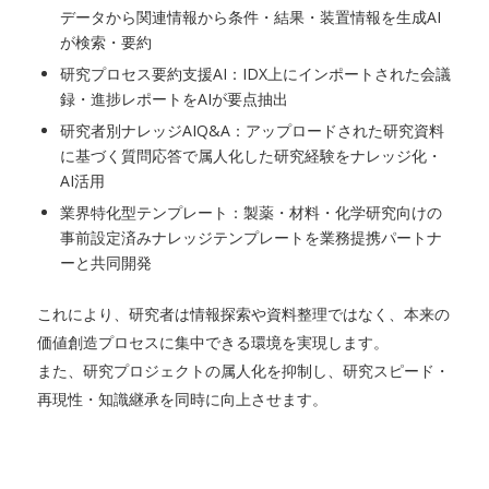
データから関連情報から条件・結果・装置情報を生成AI
が検索・要約
研究プロセス要約支援AI：IDX上にインポートされた会議
録・進捗レポートをAIが要点抽出
研究者別ナレッジAIQ&A：アップロードされた研究資料
に基づく質問応答で属人化した研究経験をナレッジ化・
AI活用
業界特化型テンプレート：製薬・材料・化学研究向けの
事前設定済みナレッジテンプレートを業務提携パートナ
ーと共同開発
これにより、研究者は情報探索や資料整理ではなく、本来の
価値創造プロセスに集中できる環境を実現します。
また、研究プロジェクトの属人化を抑制し、研究スピード・
再現性・知識継承を同時に向上させます。