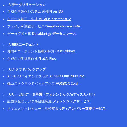
AIデータソリューション
生成AI内製化システム
AI孔明 on IDX
AIデータ加工・生成
ML AIアノテーション
フェイクAI調査サービス
DeepFakeForensics®
データ流通支援
DataMart.jp データコマース
AI知財エージェント
知財AIエージェント搭載AI特許
ChatTokkyo
生成AIで明細書作成
生成AI Plus
AIクラウドバックアップ
AOSBOXハイエンドクラス
AOSBOX Business Pro
低コストクラウドバックアップ
AOSBOX Cold
AIリーガルデータ基盤（フォレンジック/eディスカバリ）
証拠保全とデジタル証拠調査
フォレンジックサービス
ドキュメントレビュー・訴訟支援
eディスカバリー支援サービス