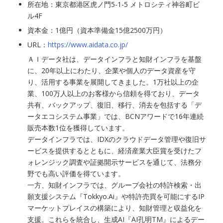
所在地：東京都港区虎ノ門5-1-5 メトロシティ神谷町ビ
ル4F
資本金：1億円（資本準備金15億2500万円）
URL：
https://www.aidata.co.jp/
ＡＩデータ社は、データインフラと知財インフラを基盤
に、20年以上にわたり、企業や個人のデータ資産を守
り、活用する事業を展開してきました。1万社以上の企
業、100万人以上のお客様から信頼を得ており、データ
共有、バックアップ、復旧、移行、消去を包括する「デ
ータエコシステム事業」では、BCNアワードで16年連続
販売本数1位を獲得しています。
データインフラでは、IDXのクラウドデータ管理や復旧サ
ービスを提供するとともに、経済産業大臣賞を受けたフ
ォレンジック調査や証拠開示サービスを通じて、法務分
野でも高い評価を得ています。
一方、知財インフラでは、グループ会社の特許検索・出
願支援システム『Tokkyo.Ai』や特許売買を可能にするIP
マーケットプレイスの構築により、知財管理と収益化を
支援。これらを統合し、生成AI『AI孔明TM』によるデー