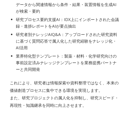
データから関連情報から条件・結果・装置情報を生成AI
が検索・要約
研究プロセス要約支援AI：IDX上にインポートされた会議
録・進捗レポートをAIが要点抽出
研究者別ナレッジAIQ&A：アップロードされた研究資料
に基づく質問応答で属人化した研究経験をナレッジ化・
AI活用
業界特化型テンプレート：製薬・材料・化学研究向けの
事前設定済みナレッジテンプレートを業務提携パートナ
ーと共同開発
これにより、研究者は情報探索や資料整理ではなく、本来の
価値創造プロセスに集中できる環境を実現します。
また、研究プロジェクトの属人化を抑制し、研究スピード・
再現性・知識継承を同時に向上させます。