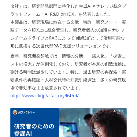
タ社）は、研究開発部門に特化した生成AI × ナレッジ統合プ
ラットフォーム「AI R&D on IDX」を発表しました。
本製品は、研究現場に散在する文献・特許・研究ノート・実
験データをIDX上に統合管理し、研究者個人の知識をナレッ
ジチームドライブとRAGによって“組織知”として活用可能な
形に変換する次世代型R&D支援ソリューションです。
近年、研究開発領域では「情報の分断」「属人化」「探索コ
ストの増大」が深刻化しており、研究者が本来の創造活動に
割ける時間は減少しています。特に、過去研究の再探索・実
験条件の再確認・人材交代時の知識引継ぎは、多くの研究現
場で非効率なまま放置されています。
https://www.idx.jp/aifactory/list/rd/