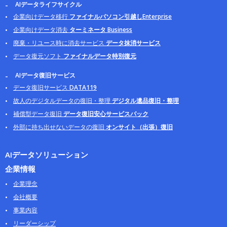
AIデータライフサイクル
企業向けデータ移行
ファイナルパソコン引越しEnterprise
企業向けデータ消去
ターミネータ Business
廃棄・リユース時に消去サービス
データ抹消サービス
データ復元ソフト
ファイナルデータ特別復元
AIデータ復旧サービス
データ復旧サービス
DATA119
故人のデジタルデータの復旧・整理
デジタル遺品復旧・整理
補償型データ復旧
データ復旧安心サービスパック
外部に持ち出せないデータの復旧
オンサイト（出張）復旧
AIデータソリューション
企業情報
企業理念
会社概要
事業内容
リーダーシップ