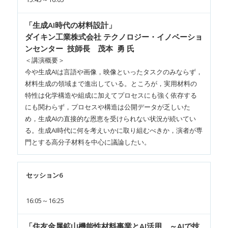
「生成AI時代の材料設計」
ダイキン工業株式会社 テクノロジー・イノベーショ
ンセンター 技師長 茂本 勇 氏
＜講演概要＞
今や生成AIは言語や画像，映像といったタスクのみならず，
材料生成の領域まで進出している。ところが，実用材料の
特性は化学構造や組成に加えてプロセスにも強く依存する
にも関わらず，プロセスや構造は公開データが乏しいた
め，生成AIの直接的な恩恵を受けられない状況が続いてい
る。生成AI時代に何を考えいかに取り組むべきか，演者が専
門とする高分子材料を中心に議論したい。
セッション6
16:05～16:25
「住友金属鉱山機能性材料事業とAI活用 ～AIで技