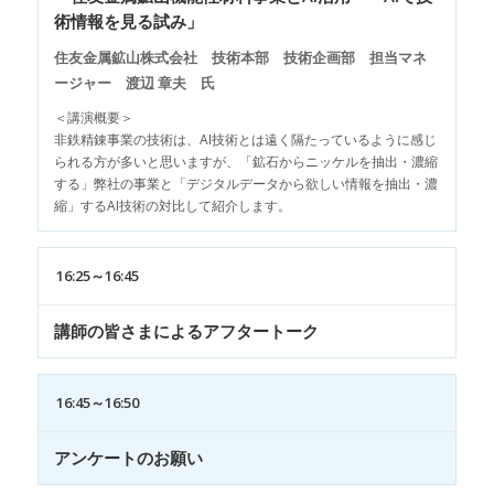
術情報を見る試み」
住友金属鉱山株式会社 技術本部 技術企画部 担当マネ
ージャー 渡辺 章夫 氏
＜講演概要＞
非鉄精錬事業の技術は、AI技術とは遠く隔たっているように感じ
られる方が多いと思いますが、「鉱石からニッケルを抽出・濃縮
する」弊社の事業と「デジタルデータから欲しい情報を抽出・濃
縮」するAI技術の対比して紹介します。
16:25～16:45
講師の皆さまによるアフタートーク
16:45～16:50
アンケートのお願い