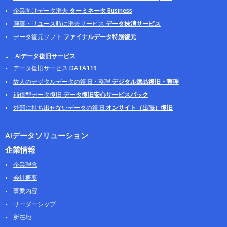
企業向けデータ消去
ターミネータ Business
廃棄・リユース時に消去サービス
データ抹消サービス
データ復元ソフト
ファイナルデータ特別復元
AIデータ復旧サービス
データ復旧サービス
DATA119
故人のデジタルデータの復旧・整理
デジタル遺品復旧・整理
補償型データ復旧
データ復旧安心サービスパック
外部に持ち出せないデータの復旧
オンサイト（出張）復旧
AIデータソリューション
企業情報
企業理念
会社概要
事業内容
リーダーシップ
所在地