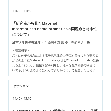
14:20～14:40
「研究者から見たMaterial
Informatics/Chemoinfomaticsの問題点と将来性
について」
城西大学理学部化学・生命科学科 教授 寺前裕之 氏
＜講演概要＞
元々は分子軌道法による電子状態理論の研究を行ってきた研究者
がどのようにMaterial InformaticsおよびChemoInformaticsに係
わるようになり、機械学習を利用し、様々な化学物質の物性につ
いて予測を行えるようになってきたかについて報告いたします。
セッション3
14:40～15:10
AI Materials on IDX＝内部統合、Tokkyo.AI＝外部