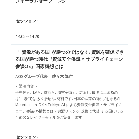
フォーラムオープニング
セッション１
14:05～14:20
「”資源がある国”が勝つのではなく､資源を確保でき
る国が勝つ時代『資源安全保障 × サプライチェーン
参謀OS』国家構想とは
AOSグループ代表 佐々木 隆仁
＜講演内容＞
半導体も､ EVも､ 風力も､ 航空宇宙も､ 防衛も｡最後に止まるの
は“工場”ではありません｡材料です｡日本の産業の“喉元”を守るAI
Materials on IDX × Tokkyo.AI による資源安全保障 × サプライチ
ェーン参謀OS構想とは？資源リスクを“技術で代替”する国になる
ための２レイヤーモデルをご紹介します。
セッション2