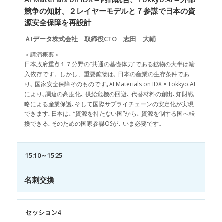
競争の知財、２レイヤーモデルと７参謀で日本の資
源安全保障を再設計
ＡIデータ株式会社 取締役CTO 志田 大輔
＜講演概要＞
日本政府重点１７分野の“共通の基礎体力”である鉱物の大半は輸
入依存です。しかし、重要鉱物は､ 日本の産業の生存条件であ
り､ 国家安全保障そのものです｡AI Materials on IDX × Tokkyo.AI
により､調達の高度化､ 供給危機の回避､ 代替材料の創出､知財戦
略による産業保護､そして国際サプライチェーンの安定化が実現
できます｡日本は､ “資源を持たない国”から､ 資源を制する国へ転
換できる｡そのための国家参謀OSが､ いま必要です｡
15:10～15:25
名刺交換
セッション4