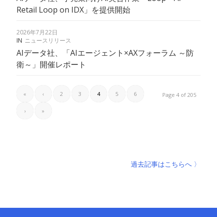
Retail Loop on IDX」を提供開始
2026年7月22日
IN
ニュースリリース
AIデータ社、「AIエージェント×AXフォーラム ～防
衛～」開催レポート
«
‹
2
3
4
5
6
Page 4 of 205
›
»
過去記事はこちらへ 〉