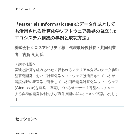
15:25～15:45
「Materials Informatics(MI)のデータ作成として
も活用される計算化学ソフトウェア業界の自立した
エコシステム構築の事例と成功方法」
株式会社クロスアビリティ様 代表取締役社長・共同創業
者 古賀 良太 氏
＜講演概要＞
実験と計算を組みあわせて行われるマテリアル分野のデータ駆動
型研究開発において計算化学ソフトウェアは活用されているが、
当該分野の産官学で普及している国産開発計算化学ソフトウェア
(Winmostar)を開発・販売しているオーナー主導型ベンチャーに
よる自律的開発体制および海外展開の試みについて報告いたしま
す。
セッション5
15:45～16:05