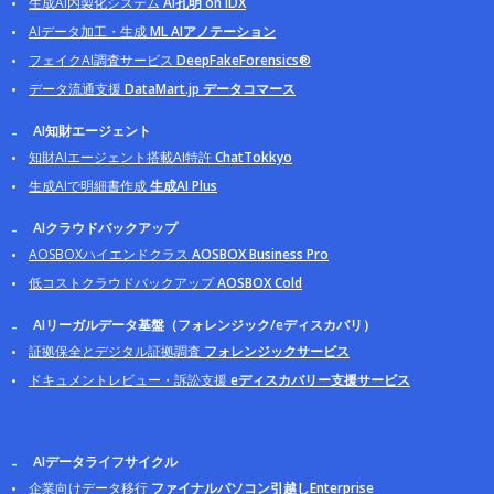
生成AI内製化システム
AI孔明 on IDX
AIデータ加工・生成
ML AIアノテーション
フェイクAI調査サービス
DeepFakeForensics®
データ流通支援
DataMart.jp データコマース
AI知財エージェント
知財AIエージェント搭載AI特許
ChatTokkyo
生成AIで明細書作成
生成AI Plus
AIクラウドバックアップ
AOSBOXハイエンドクラス
AOSBOX Business Pro
低コストクラウドバックアップ
AOSBOX Cold
AIリーガルデータ基盤（フォレンジック/eディスカバリ）
証拠保全とデジタル証拠調査
フォレンジックサービス
ドキュメントレビュー・訴訟支援
eディスカバリー支援サービス
AIデータライフサイクル
企業向けデータ移行
ファイナルパソコン引越しEnterprise