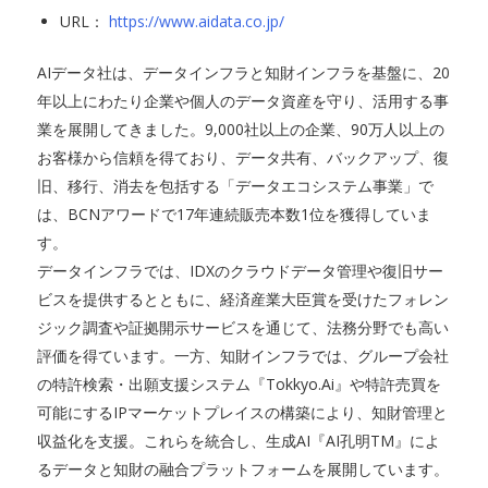
URL：
https://www.aidata.co.jp/
AIデータ社は、データインフラと知財インフラを基盤に、20
年以上にわたり企業や個人のデータ資産を守り、活用する事
業を展開してきました。9,000社以上の企業、90万人以上の
お客様から信頼を得ており、データ共有、バックアップ、復
旧、移行、消去を包括する「データエコシステム事業」で
は、BCNアワードで17年連続販売本数1位を獲得していま
す。
データインフラでは、IDXのクラウドデータ管理や復旧サー
ビスを提供するとともに、経済産業大臣賞を受けたフォレン
ジック調査や証拠開示サービスを通じて、法務分野でも高い
評価を得ています。一方、知財インフラでは、グループ会社
の特許検索・出願支援システム『Tokkyo.Ai』や特許売買を
可能にするIPマーケットプレイスの構築により、知財管理と
収益化を支援。これらを統合し、生成AI『AI孔明TM』によ
るデータと知財の融合プラットフォームを展開しています。