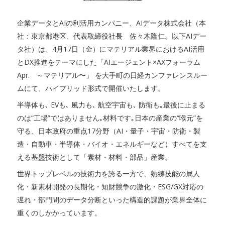
企業データとAIの利活用カンパニー、AIデータ株式会社（本
社：東京都港区、代表取締役社長 佐々木隆仁。以下AIデー
タ社）は、4月17日（金）にマテリアル業界におけるAI活用
とDX推進をテーマにした「AIエージェント×AXフォーラム
Apr. ～マテリアル〜」 を大手町の日経カンファレンスルー
ムにて、ハイブリッド形式で開催いたします。
半導体も､ EVも､ 風力も､ 航空宇宙も､ 防衛も｡最後に止まる
のは“工場”ではありません｡材料です｡日本の産業の“喉元”を
守る、日本政府の重点17分野（AI・量子・宇宙・防衛・製
造・自動車・半導体・バイオ・エネルギーなど）すべてを支
える基盤技術として「素材・材料・部品」産業。
世界トップレベルの技術力を誇る一方で、熟練技能の属人
化・新素材開発の長期化・知財競争の激化・ESG/GX対応の
遅れ・部門間のデータ分断といった構造的課題が業界全体に
重くのしかかっています。