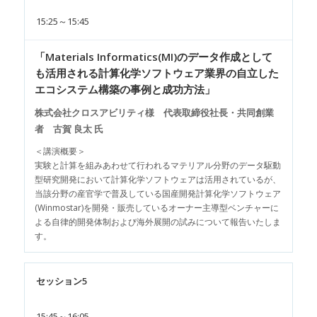
15:25～15:45
「Materials Informatics(MI)のデータ作成として
も活用される計算化学ソフトウェア業界の自立した
エコシステム構築の事例と成功方法」
株式会社クロスアビリティ様 代表取締役社長・共同創業
者 古賀 良太 氏
＜講演概要＞
実験と計算を組みあわせて行われるマテリアル分野のデータ駆動
型研究開発において計算化学ソフトウェアは活用されているが、
当該分野の産官学で普及している国産開発計算化学ソフトウェア
(Winmostar)を開発・販売しているオーナー主導型ベンチャーに
よる自律的開発体制および海外展開の試みについて報告いたしま
す。
セッション5
15:45～16:05