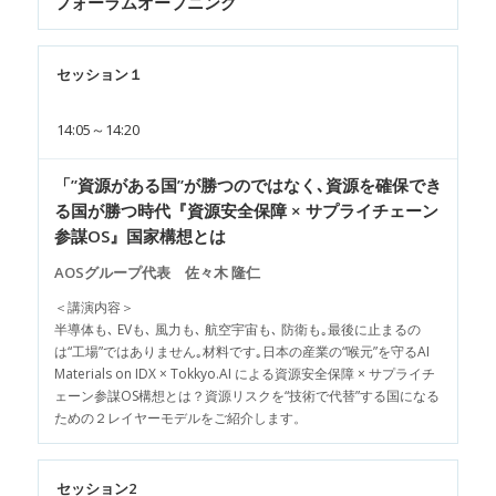
フォーラムオープニング
セッション１
14:05～14:20
「”資源がある国”が勝つのではなく､資源を確保でき
る国が勝つ時代『資源安全保障 × サプライチェーン
参謀OS』国家構想とは
AOSグループ代表 佐々木 隆仁
＜講演内容＞
半導体も､ EVも､ 風力も､ 航空宇宙も､ 防衛も｡最後に止まるの
は“工場”ではありません｡材料です｡日本の産業の“喉元”を守るAI
Materials on IDX × Tokkyo.AI による資源安全保障 × サプライチ
ェーン参謀OS構想とは？資源リスクを“技術で代替”する国になる
ための２レイヤーモデルをご紹介します。
セッション2