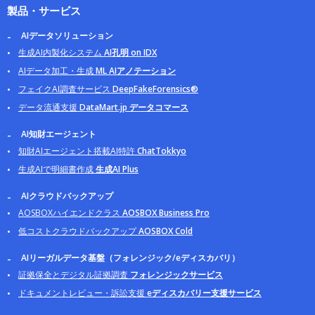
製品・サービス
AIデータソリューション
生成AI内製化システム
AI孔明 on IDX
AIデータ加工・生成
ML AIアノテーション
フェイクAI調査サービス
DeepFakeForensics®
データ流通支援
DataMart.jp データコマース
AI知財エージェント
知財AIエージェント搭載AI特許
ChatTokkyo
生成AIで明細書作成
生成AI Plus
AIクラウドバックアップ
AOSBOXハイエンドクラス
AOSBOX Business Pro
低コストクラウドバックアップ
AOSBOX Cold
AIリーガルデータ基盤（フォレンジック/eディスカバリ）
証拠保全とデジタル証拠調査
フォレンジックサービス
ドキュメントレビュー・訴訟支援
eディスカバリー支援サービス