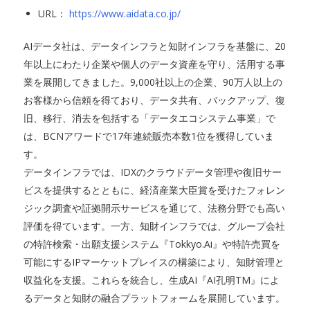
URL：
https://www.aidata.co.jp/
AIデータ社は、データインフラと知財インフラを基盤に、20
年以上にわたり企業や個人のデータ資産を守り、活用する事
業を展開してきました。9,000社以上の企業、90万人以上の
お客様から信頼を得ており、データ共有、バックアップ、復
旧、移行、消去を包括する「データエコシステム事業」で
は、BCNアワードで17年連続販売本数1位を獲得していま
す。
データインフラでは、IDXのクラウドデータ管理や復旧サー
ビスを提供するとともに、経済産業大臣賞を受けたフォレン
ジック調査や証拠開示サービスを通じて、法務分野でも高い
評価を得ています。一方、知財インフラでは、グループ会社
の特許検索・出願支援システム『Tokkyo.Ai』や特許売買を
可能にするIPマーケットプレイスの構築により、知財管理と
収益化を支援。これらを統合し、生成AI『AI孔明TM』によ
るデータと知財の融合プラットフォームを展開しています。