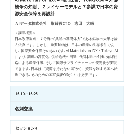
競争の知財、２レイヤーモデルと７参謀で日本の資
源安全保障を再設計
ＡIデータ株式会社 取締役CTO 志田 大輔
＜講演概要＞
日本政府重点１７分野の“共通の基礎体力”である鉱物の大半は輸
入依存です。しかし、重要鉱物は､ 日本の産業の生存条件であ
り､ 国家安全保障そのものです｡AI Materials on IDX × Tokkyo.AI
により､調達の高度化､ 供給危機の回避､ 代替材料の創出､知財戦
略による産業保護､そして国際サプライチェーンの安定化が実現
できます｡日本は､ “資源を持たない国”から､ 資源を制する国へ転
換できる｡そのための国家参謀OSが､ いま必要です｡
15:10～15:25
名刺交換
セッション4