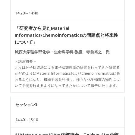
14:20～14:40
「研究者から見たMaterial
Informatics/Chemoinfomaticsの問題点と将来性
について」
城西大学理学部化学・生命科学科 教授 寺前裕之 氏
＜講演概要＞
元々は分子軌道法による電子状態理論の研究を行ってきた研究者
がどのようにMaterial InformaticsおよびChemoInformaticsに係
わるようになり、機械学習を利用し、様々な化学物質の物性につ
いて予測を行えるようになってきたかについて報告いたします。
セッション3
14:40～15:10
AI Materials on IDX＝内部統合、Tokkyo.AI＝外部