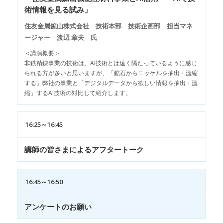
術情報を見る試み」
住友金属鉱山株式会社 技術本部 技術企画部 担当マネ
ージャー 渡辺 章夫 氏
＜講演概要＞
非鉄精錬事業の技術は、AI技術とは遠く隔たっているように感じ
られる方が多いと思いますが、「鉱石からニッケルを抽出・濃縮
する」弊社の事業と「デジタルデータから欲しい情報を抽出・濃
縮」するAI技術の対比して紹介します。
16:25～16:45
講師の皆さまによるアフタートーク
16:45～16:50
アンケートのお願い