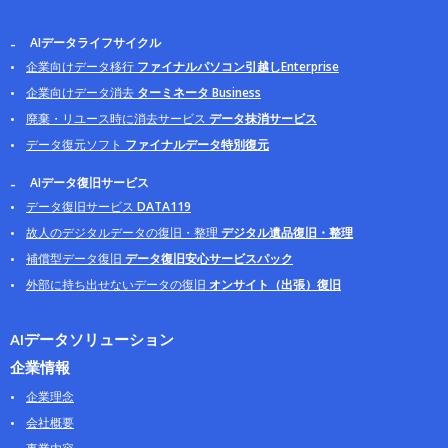
AIデータライフサイクル
企業向けデータ移行
ファイナルパソコン引越しEnterprise
企業向けデータ消去
ターミネータ Business
廃棄・リユース時に消去サービス
データ抹消サービス
データ復元ソフト
ファイナルデータ特別復元
AIデータ復旧サービス
データ復旧サービス
DATA119
故人のデジタルデータの復旧・整理
デジタル遺品復旧・整理
補償型データ復旧
データ復旧安心サービスパック
外部に持ち出せないデータの復旧
オンサイト（出張）復旧
AIデータソリューション
企業情報
企業理念
会社概要