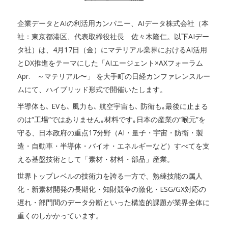
企業データとAIの利活用カンパニー、AIデータ株式会社（本
社：東京都港区、代表取締役社長 佐々木隆仁。以下AIデー
タ社）は、4月17日（金）にマテリアル業界におけるAI活用
とDX推進をテーマにした「AIエージェント×AXフォーラム
Apr. ～マテリアル〜」 を大手町の日経カンファレンスルー
ムにて、ハイブリッド形式で開催いたします。
半導体も､ EVも､ 風力も､ 航空宇宙も､ 防衛も｡最後に止まる
のは“工場”ではありません｡材料です｡日本の産業の“喉元”を
守る、日本政府の重点17分野（AI・量子・宇宙・防衛・製
造・自動車・半導体・バイオ・エネルギーなど）すべてを支
える基盤技術として「素材・材料・部品」産業。
世界トップレベルの技術力を誇る一方で、熟練技能の属人
化・新素材開発の長期化・知財競争の激化・ESG/GX対応の
遅れ・部門間のデータ分断といった構造的課題が業界全体に
重くのしかかっています。