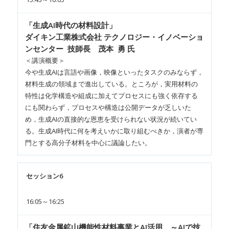
「生成AI時代の材料設計」
ダイキン工業株式会社 テクノロジー・イノベーショ
ンセンター 技師長 茂本 勇 氏
＜講演概要＞
今や生成AIは言語や画像，映像といったタスクのみならず，
材料生成の領域まで進出している。ところが，実用材料の
特性は化学構造や組成に加えてプロセスにも強く依存する
にも関わらず，プロセスや構造は公開データが乏しいた
め，生成AIの直接的な恩恵を受けられない状況が続いてい
る。生成AI時代に何を考えいかに取り組むべきか，演者が専
門とする高分子材料を中心に議論したい。
セッション6
16:05～16:25
「住友金属鉱山機能性材料事業とAI活用 ～AIで技