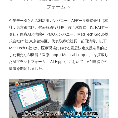
フォーム ～
企業データとAIの利活用カンパニー、AIデータ株式会社（本
社：東京都港区、代表取締役社長 佐々木隆仁、以下AIデー
タ社）医療AIと病院AI PMOカンパニー、MedTech Group株
式会社(本社:東京都港区、代表取締役社長 前田清貴、以下
MedTech G社)は、医療現場における意思決定支援を目的と
した新たなAI機能「医療Loop（Medical Loop）」 を搭載し
たAIプラットフォーム 「AI Hippo」において、API連携での
提供を開始しました。