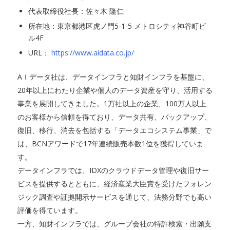
代表取締役社長：佐々木 隆仁
所在地：東京都港区虎ノ門5-1-5 メトロシティ神谷町ビ
ル4F
URL：
https://www.aidata.co.jp/
AＩデータ社は、データインフラと知財インフラを基盤に、
20年以上にわたり企業や個人のデータ資産を守り、活用する
事業を展開してきました。1万社以上の企業、100万人以上
のお客様から信頼を得ており、データ共有、バックアップ、
復旧、移行、消去を包括する「データエコシステム事業」で
は、BCNアワードで17年連続販売本数1位を獲得していま
す。
データインフラでは、IDXのクラウドデータ管理や復旧サー
ビスを提供するとともに、経済産業大臣賞を受けたフォレン
ジック調査や証拠開示サービスを通じて、法務分野でも高い
評価を得ています。
一方、知財インフラでは、グループ会社の特許検索・出願支