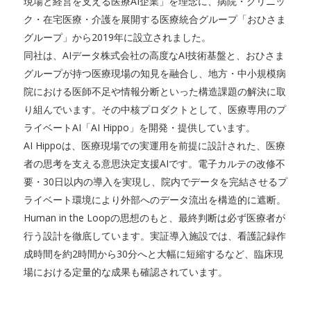
現場と経営を支える医療AI企業」を理念に、病院・クリニッ
ク・在宅医療・介護を展開する医療統合グループ「おひさま
グループ」から2019年に設立されました。
同社は、AIデータ株式会社の高度なAI技術基盤と、おひさま
グループが持つ医療現場の知見を融合し、地方・中小規模病
院における医師不足や情報分断といった構造課題の解決に取
り組んでいます。その中核プロダクトとして、医療専用のプ
ライベートAI「AI Hippo」を開発・提供しています。
AI Hippoは、医療現場での実運用を前提に設計された、医療
者の思考を支える意思決定支援AIです。電子カルテの改修不
要・30日以内の導入を実現し、院内でデータを完結させるプ
ライベート環境により外部へのデータ流出を構造的に遮断。
Human in the Loopの思想のもと、最終判断は必ず医療者が
行う設計を徹底しています。実証導入施設では、看護記録作
成時間を約2時間から30分へと大幅に短縮するなど、臨床現
場における定量的な成果も確認されています。