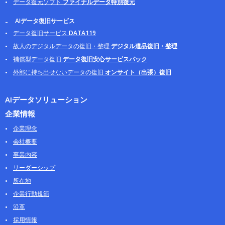
データ復元ソフト
ファイナルデータ特別復元
AIデータ復旧サービス
データ復旧サービス
DATA119
故人のデジタルデータの復旧・整理
デジタル遺品復旧・整理
補償型データ復旧
データ復旧安心サービスパック
外部に持ち出せないデータの復旧
オンサイト（出張）復旧
AIデータソリューション
企業情報
企業理念
会社概要
事業内容
リーダーシップ
所在地
企業行動規範
沿革
採用情報