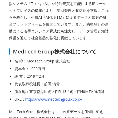
援システム『Tokkyo.Ai』や特許売買を可能にするIPマーケ
ットプレイスの構築により、知財管理と収益化を支援。これ
らを統合し、生成AI『AI孔明TM』によるデータと知財の融
合プラットフォームを展開しています。また、防衛省との連
携による若手エンジニア育成にも注力し、データ管理と知財
保護を通じて社会基盤の強化に貢献しています
MedTech Group株式会社について
名 称：MedTech Group 株式会社
資本金：4000万円
設 立：2019年2月
代表取締役社長：前田 清貴
所在地：東京都港区虎ノ門5-13-1虎ノ門40MTビル7階
URL：
https://www.medtechgroup.co.jp/
MedTech Group株式会社は、「医療データを価値に変え、