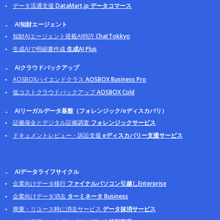
データ流通支援
DataMart.jp データコマース
AI知財エージェント
知財AIエージェント搭載AI特許
ChatTokkyo
生成AIで明細書作成
生成AI Plus
AIクラウドバックアップ
AOSBOXハイエンドクラス
AOSBOX Business Pro
低コストクラウドバックアップ
AOSBOX Cold
AIリーガルデータ基盤（フォレンジック/eディスカバリ）
証拠保全とデジタル証拠調査
フォレンジックサービス
ドキュメントレビュー・訴訟支援
eディスカバリー支援サービス
AIデータライフサイクル
企業向けデータ移行
ファイナルパソコン引越しEnterprise
企業向けデータ消去
ターミネータ Business
廃棄・リユース時に消去サービス
データ抹消サービス