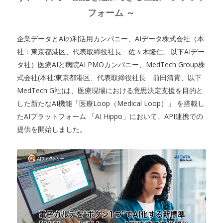
フォーム ～
企業データとAIの利活用カンパニー、AIデータ株式会社（本
社：東京都港区、代表取締役社長 佐々木隆仁、以下AIデー
タ社）医療AIと病院AI PMOカンパニー、MedTech Group株
式会社(本社:東京都港区、代表取締役社長 前田清貴、以下
MedTech G社)は、医療現場における意思決定支援を目的と
した新たなAI機能「医療Loop（Medical Loop）」 を搭載し
たAIプラットフォーム 「AI Hippo」において、API連携での
提供を開始しました。