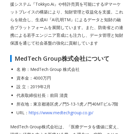
援システム『Tokkyo.Ai』や特許売買を可能にするIPマーケ
ットプレイスの構築により、知財管理と収益化を支援。これ
らを統合し、生成AI『AI孔明TM』によるデータと知財の融
合プラットフォームを展開しています。また、防衛省との連
携による若手エンジニア育成にも注力し、データ管理と知財
保護を通じて社会基盤の強化に貢献しています
MedTech Group株式会社について
名 称：MedTech Group 株式会社
資本金：4000万円
設 立：2019年2月
代表取締役社長：前田 清貴
所在地：東京都港区虎ノ門5-13-1虎ノ門40MTビル7階
URL：
https://www.medtechgroup.co.jp/
MedTech Group株式会社は、「医療データを価値に変え、