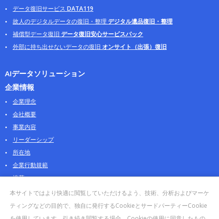
データ復旧サービス
DATA119
故人のデジタルデータの復旧・整理
デジタル遺品復旧・整理
補償型データ復旧
データ復旧安心サービスパック
外部に持ち出せないデータの復旧
オンサイト（出張）復旧
AIデータソリューション
企業情報
企業理念
会社概要
事業内容
リーダーシップ
所在地
企業行動規範
沿革
採用情報
本サイトではより快適に閲覧していただけるよう、技術、分析およびマーケ
パートナー
ティングなどの目的で、独自に発行するCookieとサードパーティーCookie
を使用しています。引き続き閲覧する場合、Cookieの使用に同意したもの