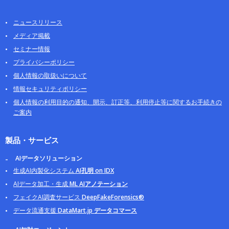
ニュースリリース
メディア掲載
セミナー情報
プライバシーポリシー
個人情報の取扱いについて
情報セキュリティポリシー
個人情報の利用目的の通知、開示、訂正等、利用停止等に関するお手続きの
ご案内
製品・サービス
AIデータソリューション
生成AI内製化システム
AI孔明 on IDX
AIデータ加工・生成
ML AIアノテーション
フェイクAI調査サービス
DeepFakeForensics®
データ流通支援
DataMart.jp データコマース