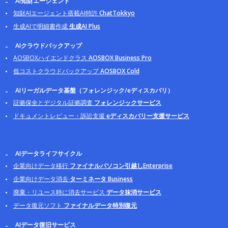
AI知財エージェント
知財AIエージェント搭載AI特許
ChatTokkyo
生成AIで明細書作成
生成AI Plus
AIクラウドバックアップ
AOSBOXハイエンドクラス
AOSBOX Business Pro
低コストクラウドバックアップ
AOSBOX Cold
AIリーガルデータ基盤（フォレンジック/eディスカバリ）
証拠保全とデジタル証拠調査
フォレンジックサービス
ドキュメントレビュー・訴訟支援
eディスカバリー支援サービス
AIデータライフサイクル
企業向けデータ移行
ファイナルパソコン引越しEnterprise
企業向けデータ消去
ターミネータ Business
廃棄・リユース時に消去サービス
データ抹消サービス
データ復元ソフト
ファイナルデータ特別復元
AIデータ復旧サービス