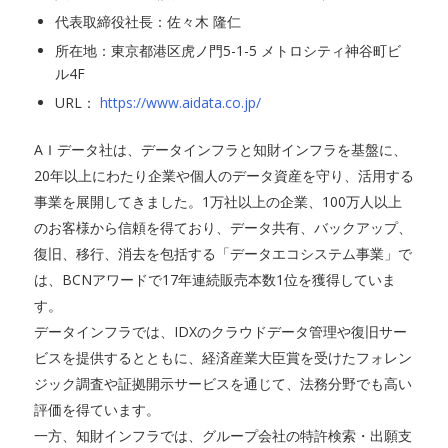
代表取締役社長：佐々木 隆仁
所在地：東京都港区虎ノ門5-1-5 メトロシティ神谷町ビ
ル4F
URL：
https://www.aidata.co.jp/
AＩデータ社は、データインフラと知財インフラを基盤に、
20年以上にわたり企業や個人のデータ資産を守り、活用する
事業を展開してきました。1万社以上の企業、100万人以上
のお客様から信頼を得ており、データ共有、バックアップ、
復旧、移行、消去を包括する「データエコシステム事業」で
は、BCNアワードで17年連続販売本数1位を獲得していま
す。
データインフラでは、IDXのクラウドデータ管理や復旧サー
ビスを提供するとともに、経済産業大臣賞を受けたフォレン
ジック調査や証拠開示サービスを通じて、法務分野でも高い
評価を得ています。
一方、知財インフラでは、グループ会社の特許検索・出願支