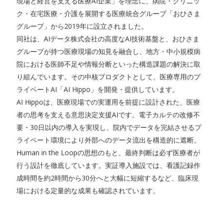
現場と経営を支える医療AI企業」を理念に、病院・クリニッ
ク・在宅医療・介護を展開する医療統合グループ「おひさま
グループ」から2019年に設立されました。
同社は、AIデータ株式会社の高度なAI技術基盤と、おひさま
グループが持つ医療現場の知見を融合し、地方・中小規模病
院における医師不足や情報分断といった構造課題の解決に取
り組んでいます。その中核プロダクトとして、医療専用のプ
ライベートAI「AI Hippo」を開発・提供しています。
AI Hippoは、医療現場での実運用を前提に設計された、医療
者の思考を支える意思決定支援AIです。電子カルテの改修不
要・30日以内の導入を実現し、院内でデータを完結させるプ
ライベート環境により外部へのデータ流出を構造的に遮断。
Human in the Loopの思想のもと、最終判断は必ず医療者が
行う設計を徹底しています。実証導入施設では、看護記録作
成時間を約2時間から30分へと大幅に短縮するなど、臨床現
場における定量的な成果も確認されています。