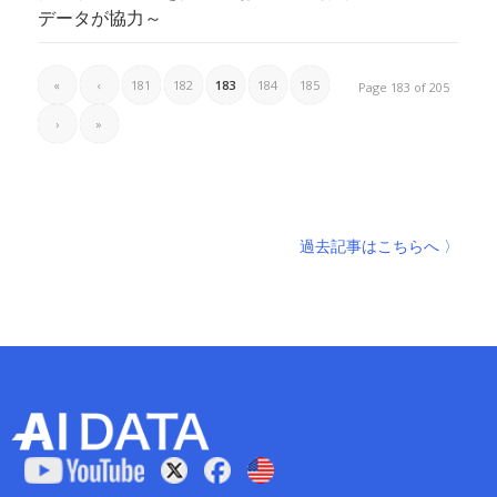
データが協力～
«
‹
181
182
183
184
185
Page 183 of 205
›
»
過去記事はこちらへ 〉