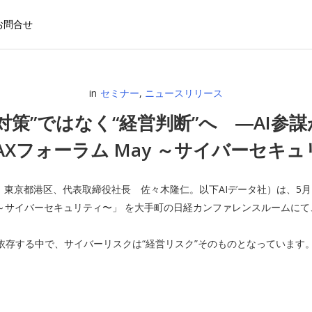
お問合せ
in
セミナー
,
ニュースリリース
対策”ではなく“経営判断”へ ―AI
AXフォーラム May ～サイバーセキュリ
：東京都港区、代表取締役社長 佐々木隆仁。以下AIデータ社）は、5月
. ～サイバーセキュリティ〜」 を大手町の日経カンファレンスルームに
。
依存する中で、サイバーリスクは“経営リスク”そのものとなっています