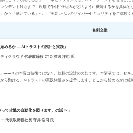
ンシデント対応まで、現場で”回る”仕組みがどのように機能するかを具体的
る」から「動いている」へ——実装レベルのサイバーセキュリティをご体験く
名刺交換
始めるか ― AIトラストの設計と実践」
ィクラウド 代表取締役 CTO 渡辺 洋司 氏
い」——その本質は技術ではなく、信頼の設計の欠如です。本講演では、セキ
から動ける」AIトラストの実践枠組みを提示します。どこから始めるかは組
を使って攻撃の自動化を図ります。の話 〜」
 代表取締役社長 守井 浩司 氏