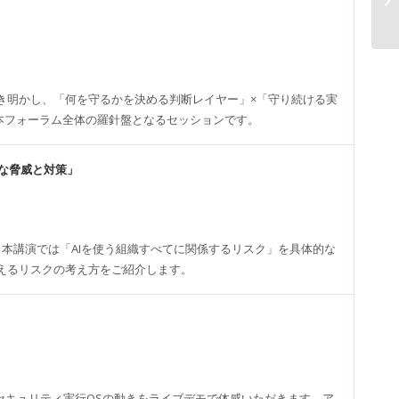
き明かし、「何を守るかを決める判断レイヤー」×「守り続ける実
本フォーラム全体の羅針盤となるセッションです。
たな脅威と対策」
。本講演では「AIを使う組織すべてに関係するリスク」を具体的な
えるリスクの考え方をご紹介します。
セキュリティ実行OSの動きをライブデモで体感いただきます。ア