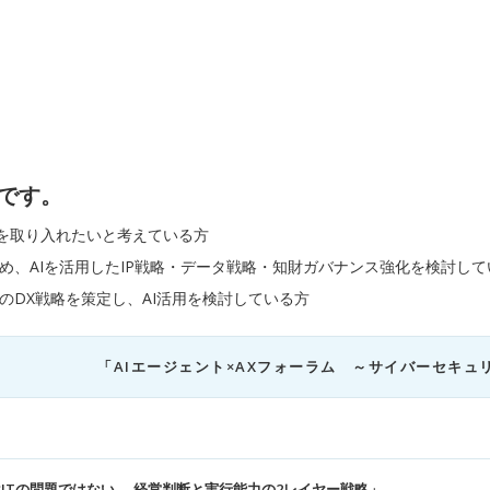
です。
例を取り入れたいと考えている方
め、AIを活用したIP戦略・データ戦略・知財ガバナンス強化を検討して
事業のDX戦略を策定し、AI活用を検討している方
「AIエージェント×AXフォーラム ～サイバーセキュ
ITの問題ではない —経営判断と実行能力の2レイヤー戦略」