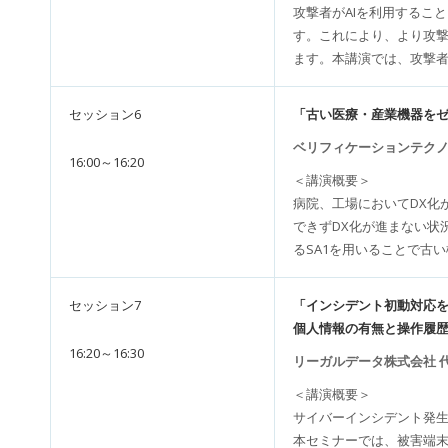
攻撃者がAIを利用するこ
す。これにより、より攻
ます。本講演では、攻撃者
セッション6
「古い医療・産業機器をゼ
ベリフィケーションテクノ
16:00～16:20
＜講演概要＞
病院、工場においてDX化
できずDX化が進まない状
るSA1を用いることで古
セッション7
「インシデント初動対応
個人情報の有無と操作履
16:20～16:30
リーガルデータ株式会社 代
＜講演概要＞
サイバーインシデント発
本セミナーでは、被害端末内