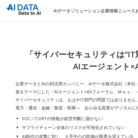
AIデータソリューション
企業情報
ニュース
「サイバーセキュリティは“IT
AIエージェント×
企業データとAIの利活用カンパニー、AIデータ株式会社（本社
進をテーマにした「AIエージェント×AXフォーラム Ｍａｙ
サイバーセキュリティは、もはやIT部門の問題ではありません
電力・通信・金融・製造・医療― あらゆる産業がデジタルに
SOC／CSIRTの情報が経営判断に届かない
サプライチェーン全体のリスクが可視化されていない
AI時代の攻撃に対し、人手中心の防御が限界を迎えている