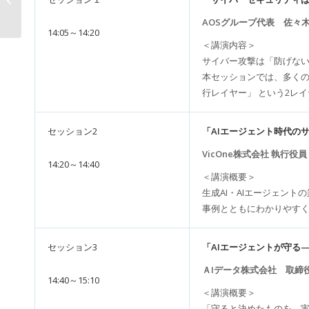
とつに「AI
AOSグループ代表 佐々木
CityReform...
14:05～14:20
＜講演内容＞
サイバー攻撃は「防げな
本セッションでは、多く
行レイヤー」 という2レ
セッション2
「AIエージェント時代の
VicOne株式会社 執行役員
14:20～14:40
＜講演概要＞
生成AI・AIエージェン
事例とともにわかりやす
セッション3
「AIエージェントが守る——
ＡIデータ株式会社 取締
14:40～15:10
＜講演概要＞
「守ると決めたものを、実