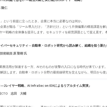
 隆仁
い」という前提に立ったとき、企業に本当に必要なのは何か。
の企業が陥る「ツール導入だけ」「方針だけ」という片側偏重の構造課題を解
イヤー戦略の全体像を提示します。セキュリティを経営課題として捉え直す、
サイバーセキュリティ ─ 自動車・ロボット研究から読み解く、組織を狙う新
 技術統括 原 聖樹 氏
トの業務活用が加速する一方、AIそのものが攻撃の入口になる時代が来ています
く解説します。自動車・ロボット分野の最前線研究を交えながら、明日から使
2レイヤー戦略、AI InfraSec on IDXによるリアルタイム実演」
役CTO 志田 大輔
際にどう守り続けるか」——本セッションでは、AIエージェントを活用した