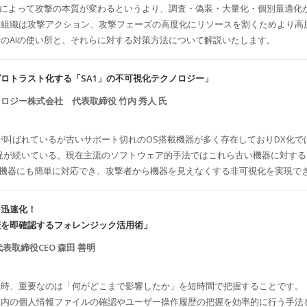
とによって攻撃の本質が変わるというより、調査・偽装・大量化・個別最適化
撃組織は攻撃アクション、攻撃フェーズの高度化にリソースを割くためより高
のAIの使い所と、それらに対する対策方法について解説いたします。
ロトラスト化する「SA1」の不可視化テクノロジー」
ロジー株式会社 代表取締役 竹内 秀人 氏
が叫ばれているが古いサポート切れのOS搭載機器が多く存在しておりDX化
況が続いている。現在主流のソフトウェア的手法ではこれら古い機器に対す
い機器にも簡単に対応でき、攻撃者から機器を見えなくする非可視化を実現で
を迅速化！
歴を即確認するフォレンジック活用術」
表取締役CEO 森田 善明
生時、重要なのは「何がどこまで影響したか」を短時間で把握することです。
の個人情報ファイルの確認やユーザー操作履歴の把握を効率的に行う手法を紹介。