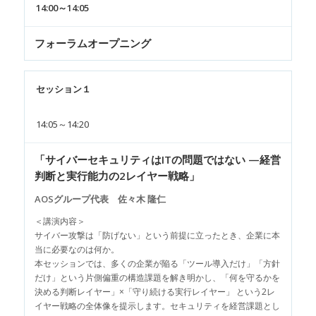
14:00～14:05
フォーラムオープニング
セッション１
14:05～14:20
「サイバーセキュリティはITの問題ではない —経営
判断と実行能力の2レイヤー戦略」
AOSグループ代表 佐々木 隆仁
＜講演内容＞
サイバー攻撃は「防げない」という前提に立ったとき、企業に本
当に必要なのは何か。
本セッションでは、多くの企業が陥る「ツール導入だけ」「方針
だけ」という片側偏重の構造課題を解き明かし、「何を守るかを
決める判断レイヤー」×「守り続ける実行レイヤー」 という2レ
イヤー戦略の全体像を提示します。セキュリティを経営課題とし