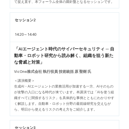
て捉え直す、本フォーラム全体の羅針盤となるセッションです。
セッション2
14:20～14:40
「AIエージェント時代のサイバーセキュリティ ─ 自
動車・ロボット研究から読み解く、組織を狙う新た
な脅威と対策」
VicOne株式会社 執行役員 技術統括 原 聖樹 氏
＜講演概要＞
生成AI・AIエージェントの業務活用が加速する一方、AIそのもの
が攻撃の入口になる時代が来ています。本講演では「AIを使う組
織すべてに関係するリスク」を具体的な事例とともにわかりやす
く解説します。自動車・ロボット分野の最前線研究を交えなが
ら、明日から使えるリスクの考え方をご紹介します。
セッション3