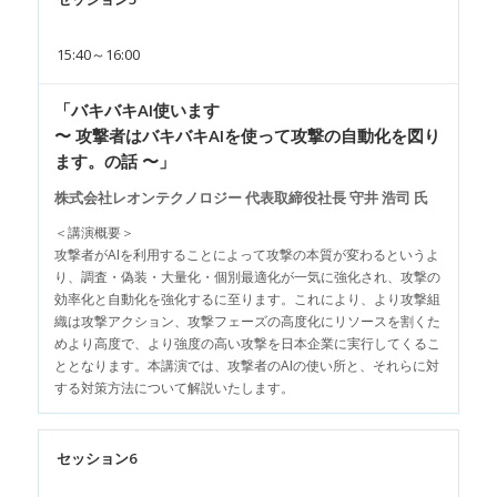
15:40～16:00
「バキバキAI使います
〜 攻撃者はバキバキAIを使って攻撃の自動化を図り
ます。の話 〜」
株式会社レオンテクノロジー 代表取締役社長 守井 浩司 氏
＜講演概要＞
攻撃者がAIを利用することによって攻撃の本質が変わるというよ
り、調査・偽装・大量化・個別最適化が一気に強化され、攻撃の
効率化と自動化を強化するに至ります。これにより、より攻撃組
織は攻撃アクション、攻撃フェーズの高度化にリソースを割くた
めより高度で、より強度の高い攻撃を日本企業に実行してくるこ
ととなります。本講演では、攻撃者のAIの使い所と、それらに対
する対策方法について解説いたします。
セッション6