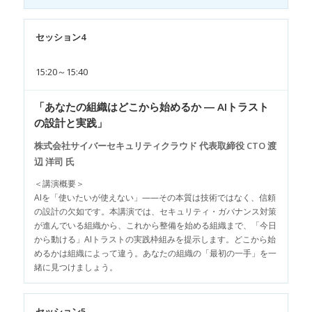
セッション4
15:20～15:40
「あなたの組織はどこから始めるか ― AIトラスト
の設計と実践」
株式会社サイバーセキュリティクラウド 代表取締役 CTO 渡
辺 洋司 氏
＜講演概要＞
AIを「使いたいが使えない」——その本質は技術ではなく、信頼
の設計の欠如です。本講演では、セキュリティ・ガバナンス対策
が進んでいる組織から、これから整備を始める組織まで、「今日
から動ける」AIトラストの実践枠組みを提示します。どこから始
めるかは組織によって違う。あなたの組織の「最初の一手」を一
緒に見つけましょう。
セッション5