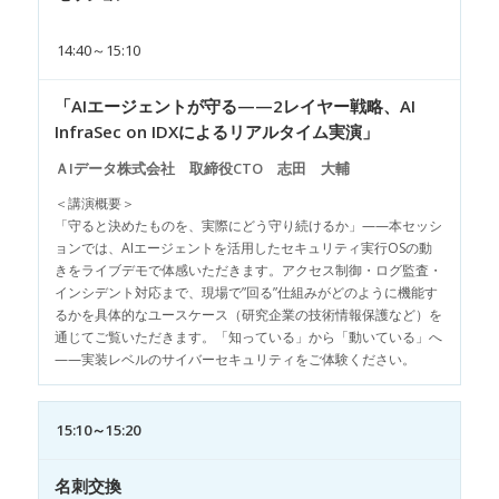
14:40～15:10
「AIエージェントが守る——2レイヤー戦略、AI
InfraSec on IDXによるリアルタイム実演」
ＡIデータ株式会社 取締役CTO 志田 大輔
＜講演概要＞
「守ると決めたものを、実際にどう守り続けるか」——本セッシ
ョンでは、AIエージェントを活用したセキュリティ実行OSの動
きをライブデモで体感いただきます。アクセス制御・ログ監査・
インシデント対応まで、現場で”回る”仕組みがどのように機能す
るかを具体的なユースケース（研究企業の技術情報保護など）を
通じてご覧いただきます。「知っている」から「動いている」へ
——実装レベルのサイバーセキュリティをご体験ください。
15:10～15:20
名刺交換