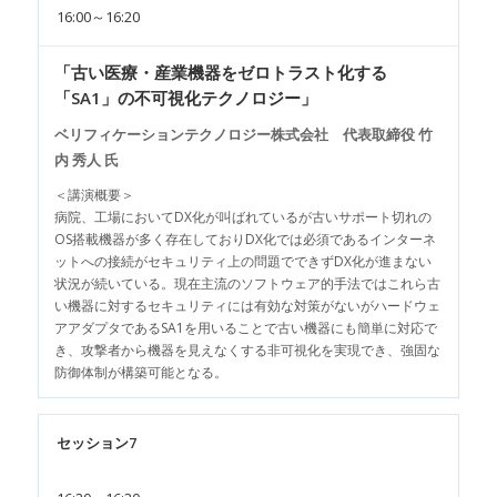
16:00～16:20
「古い医療・産業機器をゼロトラスト化する
「SA1」の不可視化テクノロジー」
ベリフィケーションテクノロジー株式会社 代表取締役 竹
内 秀人 氏
＜講演概要＞
病院、工場においてDX化が叫ばれているが古いサポート切れの
OS搭載機器が多く存在しておりDX化では必須であるインターネ
ットへの接続がセキュリティ上の問題でできずDX化が進まない
状況が続いている。現在主流のソフトウェア的手法ではこれら古
い機器に対するセキュリティには有効な対策がないがハードウェ
アアダプタであるSA1を用いることで古い機器にも簡単に対応で
き、攻撃者から機器を見えなくする非可視化を実現でき、強固な
防御体制が構築可能となる。
セッション7