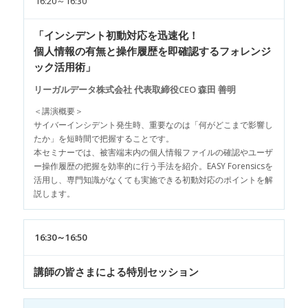
16:20～16:30
「インシデント初動対応を迅速化！
個人情報の有無と操作履歴を即確認するフォレンジ
ック活用術」
リーガルデータ株式会社 代表取締役CEO 森田 善明
＜講演概要＞
サイバーインシデント発生時、重要なのは「何がどこまで影響し
たか」を短時間で把握することです。
本セミナーでは、被害端末内の個人情報ファイルの確認やユーザ
ー操作履歴の把握を効率的に行う手法を紹介。EASY Forensicsを
活用し、専門知識がなくても実施できる初動対応のポイントを解
説します。
16:30～16:50
講師の皆さまによる特別セッション