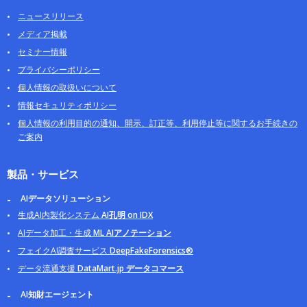
ニュースリリース
メディア掲載
セミナー情報
プライバシーポリシー
個人情報の取扱いについて
情報セキュリティポリシー
個人情報の利用目的の通知、開示、訂正等、利用停止等に関するお手続きの
ご案内
製品・サービス
AIデータソリューション
生成AI内製化システム
AI孔明 on IDX
AIデータ加工・生成
ML AIアノテーション
フェイクAI調査サービス
DeepFakeForensics®
データ流通支援
DataMart.jp データコマース
AI知財エージェント