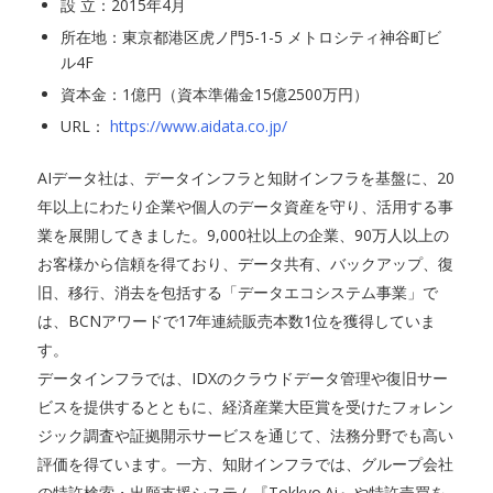
設 立：2015年4月
所在地：東京都港区虎ノ門5-1-5 メトロシティ神谷町ビ
ル4F
資本金：1億円（資本準備金15億2500万円）
URL：
https://www.aidata.co.jp/
AIデータ社は、データインフラと知財インフラを基盤に、20
年以上にわたり企業や個人のデータ資産を守り、活用する事
業を展開してきました。9,000社以上の企業、90万人以上の
お客様から信頼を得ており、データ共有、バックアップ、復
旧、移行、消去を包括する「データエコシステム事業」で
は、BCNアワードで17年連続販売本数1位を獲得していま
す。
データインフラでは、IDXのクラウドデータ管理や復旧サー
ビスを提供するとともに、経済産業大臣賞を受けたフォレン
ジック調査や証拠開示サービスを通じて、法務分野でも高い
評価を得ています。一方、知財インフラでは、グループ会社
の特許検索・出願支援システム『Tokkyo.Ai』や特許売買を