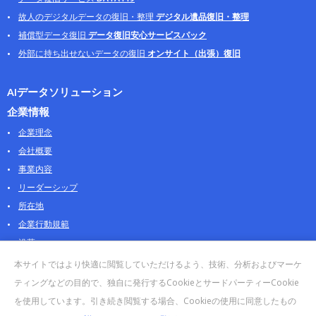
故人のデジタルデータの復旧・整理
デジタル遺品復旧・整理
補償型データ復旧
データ復旧安心サービスパック
外部に持ち出せないデータの復旧
オンサイト（出張）復旧
AIデータソリューション
企業情報
企業理念
会社概要
事業内容
リーダーシップ
所在地
企業行動規範
沿革
採用情報
本サイトではより快適に閲覧していただけるよう、技術、分析およびマーケ
パートナー
ティングなどの目的で、独自に発行するCookieとサードパーティーCookie
を使用しています。引き続き閲覧する場合、Cookieの使用に同意したもの
お問合せ・販売