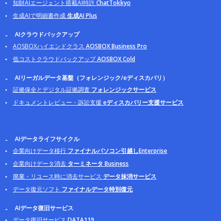
知財AIエージェント搭載AI特許
ChatTokkyo
生成AIで明細書作成
生成AI Plus
AIクラウドバックアップ
AOSBOXハイエンドクラス
AOSBOX Business Pro
低コストクラウドバックアップ
AOSBOX Cold
AIリーガルデータ基盤（フォレンジック/eディスカバリ）
証拠保全とデジタル証拠調査
フォレンジックサービス
ドキュメントレビュー・訴訟支援
eディスカバリー支援サービス
AIデータライフサイクル
企業向けデータ移行
ファイナルパソコン引越しEnterprise
企業向けデータ消去
ターミネータ Business
廃棄・リユース時に消去サービス
データ抹消サービス
データ復元ソフト
ファイナルデータ特別復元
AIデータ復旧サービス
データ復旧サービス
DATA119