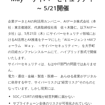
～ 5/21開催
企業データとAIの利活用カンパニー、AIデータ株式会社（本
社：東京都港区、代表取締役社長 佐々木隆仁。以下AIデー
タ社）は、5月21日（木）にサイバーセキュリティ領域にお
けるAI活用とAX推進をテーマにした「AIエージェント×AXフ
ォーラム Ｍａｙ. ～サイバーセキュリティ〜」 を大手町
の日経カンファレンスルームにて、ハイブリッド形式で開催
いたします。
サイバーセキュリティは、もはやIT部門の問題ではありませ
ん。
電力・通信・金融・製造・医療― あらゆる産業がデジタル
に依存する中で、サイバーリスクは“経営リスク”そのものと
なっています。しかし現実には、
SOC／CSIRTの情報が経営判断に届かない
サプライチェーン全体のリスクが可視化されていない