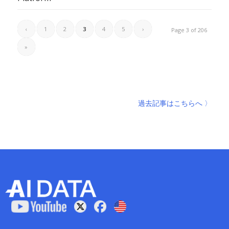
‹
1
2
3
4
5
›
Page 3 of 206
»
過去記事はこちらへ 〉