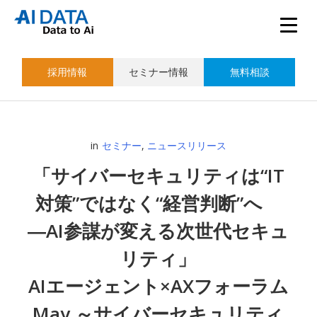
採用情報
セミナー情報
無料相談
in
セミナー
,
ニュースリリース
「サイバーセキュリティは“IT
対策”ではなく“経営判断”へ
―AI参謀が変える次世代セキュ
リティ」
AIエージェント×AXフォーラム
May ～サイバーセキュリティ