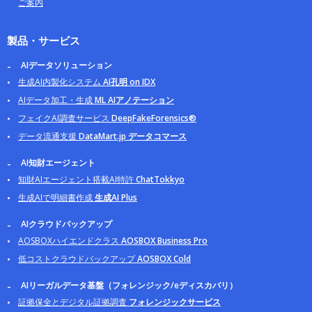
ご案内
製品・サービス
AIデータソリューション
生成AI内製化システム
AI孔明 on IDX
AIデータ加工・生成
ML AIアノテーション
フェイクAI調査サービス
DeepFakeForensics®
データ流通支援
DataMart.jp データコマース
AI知財エージェント
知財AIエージェント搭載AI特許
ChatTokkyo
生成AIで明細書作成
生成AI Plus
AIクラウドバックアップ
AOSBOXハイエンドクラス
AOSBOX Business Pro
低コストクラウドバックアップ
AOSBOX Cold
AIリーガルデータ基盤（フォレンジック/eディスカバリ）
証拠保全とデジタル証拠調査
フォレンジックサービス