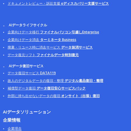
ドキュメントレビュー・訴訟支援
eディスカバリー支援サービス
AIデータライフサイクル
企業向けデータ移行
ファイナルパソコン引越しEnterprise
企業向けデータ消去
ターミネータ Business
廃棄・リユース時に消去サービス
データ抹消サービス
データ復元ソフト
ファイナルデータ特別復元
AIデータ復旧サービス
データ復旧サービス
DATA119
故人のデジタルデータの復旧・整理
デジタル遺品復旧・整理
補償型データ復旧
データ復旧安心サービスパック
外部に持ち出せないデータの復旧
オンサイト（出張）復旧
AIデータソリューション
企業情報
企業理念