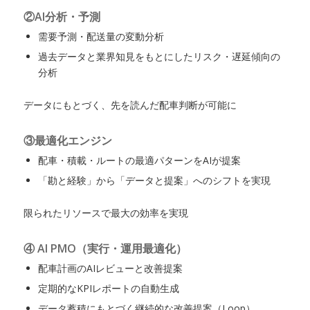
②AI分析・予測
需要予測・配送量の変動分析
過去データと業界知見をもとにしたリスク・遅延傾向の
分析
データにもとづく、先を読んだ配車判断が可能に
③最適化エンジン
配車・積載・ルートの最適パターンをAIが提案
「勘と経験」から「データと提案」へのシフトを実現
限られたリソースで最大の効率を実現
④ AI PMO（実行・運用最適化）
配車計画のAIレビューと改善提案
定期的なKPIレポートの自動生成
データ蓄積にもとづく継続的な改善提案（Loop）