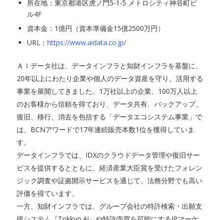
所在地：東京都港区虎ノ門5-1-5 メトロシティ神谷町ビ
ル4F
資本金：1億円（資本準備金15億2500万円）
URL：
https://www.aidata.co.jp/
ＡＩデータ社は、データインフラと知財インフラを基盤に、
20年以上にわたり企業や個人のデータ資産を守り、活用する
事業を展開してきました。1万社以上の企業、100万人以上
のお客様から信頼を得ており、データ共有、バックアップ、
復旧、移行、消去を包括する「データエコシステム事業」で
は、BCNアワードで17年連続販売本数1位を獲得していま
す。
データインフラでは、IDXのクラウドデータ管理や復旧サー
ビスを提供するとともに、経済産業大臣賞を受けたフォレン
ジック調査や証拠開示サービスを通じて、法務分野でも高い
評価を得ています。
一方、知財インフラでは、グループ会社の特許検索・出願支
援システム『Tokkyo.Ai』や特許売買を可能にするIPマーケ