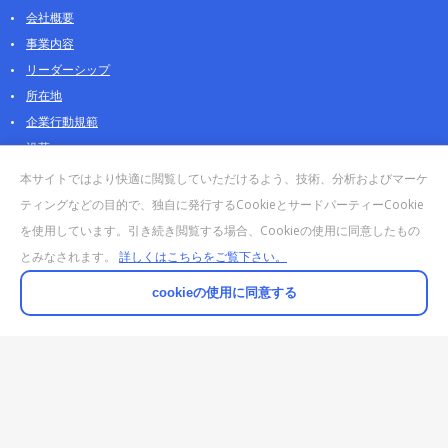
会社概要
事業内容
リーダーシップ
所在地
企業行動規範
沿革
採用情報
本サイトではより快適に閲覧していただけるよう、技術、分析およびマーケ
パートナー
ティングなどの目的で、独自に発行するCookieとサードパーティーCookie
を使用しています。引き続き閲覧する場合、Cookieの使用に同意したもの
お問合せ・販売
とみなされます。
詳しくはこちらをご覧下さい。
法人お問合せについて
個人・製品のお問合せ
cookieの使用に同意する
AOSストア
クラウドデータカンパニー 法人向けガイド
販売終了・サポート終了製品