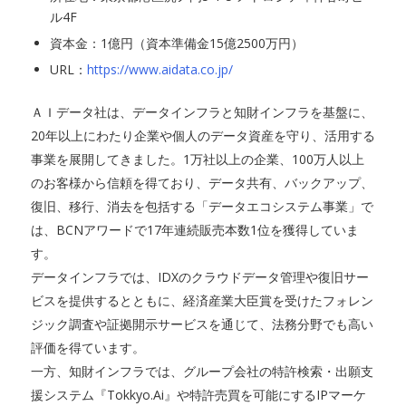
ル4F
資本金：1億円（資本準備金15億2500万円）
URL：
https://www.aidata.co.jp/
ＡＩデータ社は、データインフラと知財インフラを基盤に、
20年以上にわたり企業や個人のデータ資産を守り、活用する
事業を展開してきました。1万社以上の企業、100万人以上
のお客様から信頼を得ており、データ共有、バックアップ、
復旧、移行、消去を包括する「データエコシステム事業」で
は、BCNアワードで17年連続販売本数1位を獲得していま
す。
データインフラでは、IDXのクラウドデータ管理や復旧サー
ビスを提供するとともに、経済産業大臣賞を受けたフォレン
ジック調査や証拠開示サービスを通じて、法務分野でも高い
評価を得ています。
一方、知財インフラでは、グループ会社の特許検索・出願支
援システム『Tokkyo.Ai』や特許売買を可能にするIPマーケ