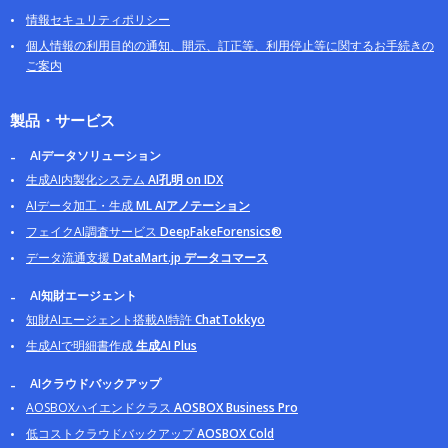
情報セキュリティポリシー
個人情報の利用目的の通知、開示、訂正等、利用停止等に関するお手続きの
ご案内
製品・サービス
AIデータソリューション
生成AI内製化システム
AI孔明 on IDX
AIデータ加工・生成
ML AIアノテーション
フェイクAI調査サービス
DeepFakeForensics®
データ流通支援
DataMart.jp データコマース
AI知財エージェント
知財AIエージェント搭載AI特許
ChatTokkyo
生成AIで明細書作成
生成AI Plus
AIクラウドバックアップ
AOSBOXハイエンドクラス
AOSBOX Business Pro
低コストクラウドバックアップ
AOSBOX Cold