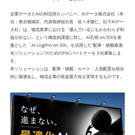
企業データとAIの利活用カンパニー、AIデータ株式会社（本
社：東京都港区、代表取締役社長 佐々木隆仁、以下AIデー
タ社）は、物流業界における「運んでいるにもかかわらず利
益が出ない」という構造的課題に対し、AI孔明 on IDXを基
盤とした「AI LogiPro on IDX」を活用した“配車・積載最適
化ソリューション”のためのPoCパートナーを３社募集しま
す。
本ソリューションは、配車・積載・ルート・人員配置を統合
的に最適化し、物流企業の収益最大化を実現するものです。