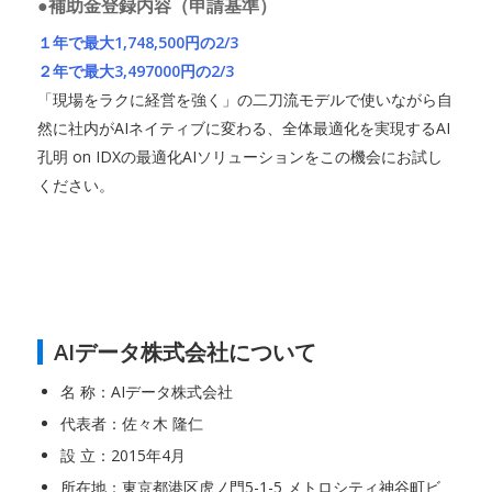
●補助金登録内容（申請基準）
１年で最大1,748,500円の2/3
２年で最大3,497000円の2/3
「現場をラクに経営を強く」の二刀流モデルで使いながら自
然に社内がAIネイティブに変わる、全体最適化を実現するAI
孔明 on IDXの最適化AIソリューションをこの機会にお試し
ください。
AIデータ株式会社について
名 称：AIデータ株式会社
代表者：佐々木 隆仁
設 立：2015年4月
所在地：東京都港区虎ノ門5-1-5 メトロシティ神谷町ビ