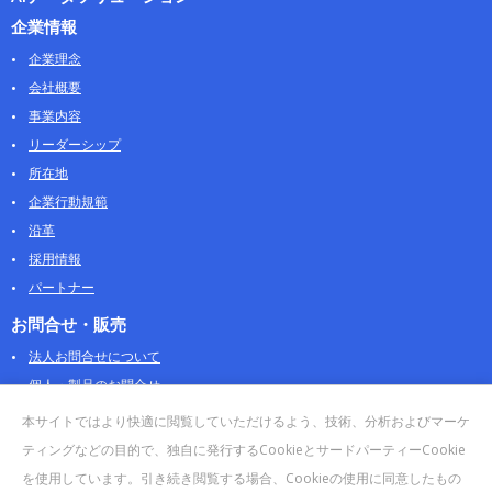
企業情報
企業理念
会社概要
事業内容
リーダーシップ
所在地
企業行動規範
沿革
採用情報
パートナー
お問合せ・販売
法人お問合せについて
個人・製品のお問合せ
AOSストア
本サイトではより快適に閲覧していただけるよう、技術、分析およびマーケ
クラウドデータカンパニー 法人向けガイド
ティングなどの目的で、独自に発行するCookieとサードパーティーCookie
販売終了・サポート終了製品
を使用しています。引き続き閲覧する場合、Cookieの使用に同意したもの