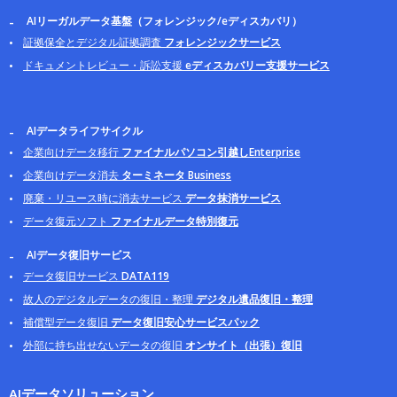
AIリーガルデータ基盤（フォレンジック/eディスカバリ）
証拠保全とデジタル証拠調査
フォレンジックサービス
ドキュメントレビュー・訴訟支援
eディスカバリー支援サービス
AIデータライフサイクル
企業向けデータ移行
ファイナルパソコン引越しEnterprise
企業向けデータ消去
ターミネータ Business
廃棄・リユース時に消去サービス
データ抹消サービス
データ復元ソフト
ファイナルデータ特別復元
AIデータ復旧サービス
データ復旧サービス
DATA119
故人のデジタルデータの復旧・整理
デジタル遺品復旧・整理
補償型データ復旧
データ復旧安心サービスパック
外部に持ち出せないデータの復旧
オンサイト（出張）復旧
AIデータソリューション