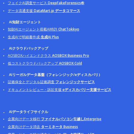
フェイクAI調査サービス
DeepFakeForensics®
データ流通支援
DataMart.jp データコマース
AI知財エージェント
知財AIエージェント搭載AI特許
ChatTokkyo
生成AIで明細書作成
生成AI Plus
AIクラウドバックアップ
AOSBOXハイエンドクラス
AOSBOX Business Pro
低コストクラウドバックアップ
AOSBOX Cold
AIリーガルデータ基盤（フォレンジック/eディスカバリ）
証拠保全とデジタル証拠調査
フォレンジックサービス
ドキュメントレビュー・訴訟支援
eディスカバリー支援サービス
AIデータライフサイクル
企業向けデータ移行
ファイナルパソコン引越しEnterprise
企業向けデータ消去
ターミネータ Business