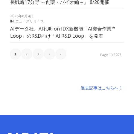
長戦略17分野 ～創薬・バイオ編～」 8/20開催
2026年8月4日
IN
ニュースリリース
AIデータ社、AI孔明 on IDX新機能「AI突合作業™︎
Loop」のR&D向け「AI R&D Loop」を発表
1
2
3
›
»
Page 1 of 205
過去記事はこちらへ 〉