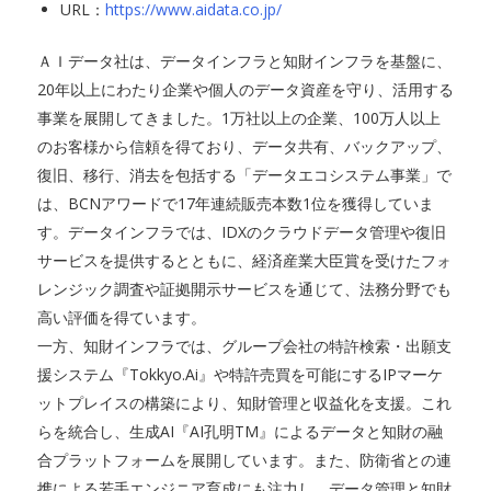
URL：
https://www.aidata.co.jp/
ＡＩデータ社は、データインフラと知財インフラを基盤に、
20年以上にわたり企業や個人のデータ資産を守り、活用する
事業を展開してきました。1万社以上の企業、100万人以上
のお客様から信頼を得ており、データ共有、バックアップ、
復旧、移行、消去を包括する「データエコシステム事業」で
は、BCNアワードで17年連続販売本数1位を獲得していま
す。データインフラでは、IDXのクラウドデータ管理や復旧
サービスを提供するとともに、経済産業大臣賞を受けたフォ
レンジック調査や証拠開示サービスを通じて、法務分野でも
高い評価を得ています。
一方、知財インフラでは、グループ会社の特許検索・出願支
援システム『Tokkyo.Ai』や特許売買を可能にするIPマーケ
ットプレイスの構築により、知財管理と収益化を支援。これ
らを統合し、生成AI『AI孔明TM』によるデータと知財の融
合プラットフォームを展開しています。また、防衛省との連
携による若手エンジニア育成にも注力し、データ管理と知財