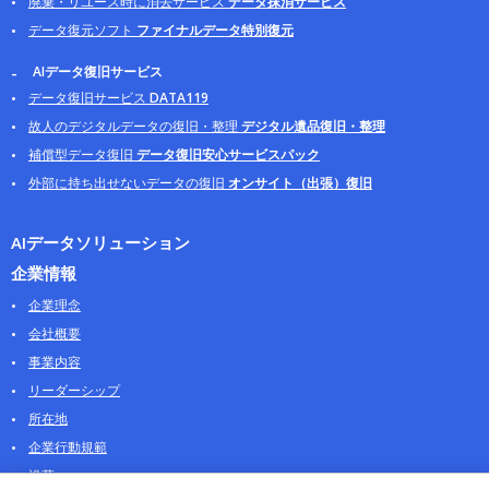
廃棄・リユース時に消去サービス
データ抹消サービス
データ復元ソフト
ファイナルデータ特別復元
AIデータ復旧サービス
データ復旧サービス
DATA119
故人のデジタルデータの復旧・整理
デジタル遺品復旧・整理
補償型データ復旧
データ復旧安心サービスパック
外部に持ち出せないデータの復旧
オンサイト（出張）復旧
AIデータソリューション
企業情報
企業理念
会社概要
事業内容
リーダーシップ
所在地
企業行動規範
沿革