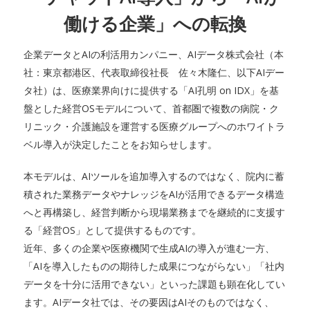
働ける企業」への転換
企業データとAIの利活用カンパニー、AIデータ株式会社（本
社：東京都港区、代表取締役社長 佐々木隆仁、以下AIデー
タ社）は、医療業界向けに提供する「AI孔明 on IDX」を基
盤とした経営OSモデルについて、首都圏で複数の病院・ク
リニック・介護施設を運営する医療グループへのホワイトラ
ベル導入が決定したことをお知らせします。
本モデルは、AIツールを追加導入するのではなく、院内に蓄
積された業務データやナレッジをAIが活用できるデータ構造
へと再構築し、経営判断から現場業務までを継続的に支援す
る「経営OS」として提供するものです。
近年、多くの企業や医療機関で生成AIの導入が進む一方、
「AIを導入したものの期待した成果につながらない」「社内
データを十分に活用できない」といった課題も顕在化してい
ます。AIデータ社では、その要因はAIそのものではなく、