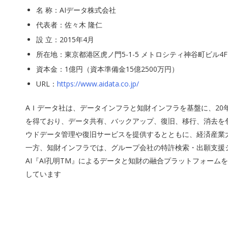
名 称：AIデータ株式会社
代表者：佐々木 隆仁
設 立：2015年4月
所在地：東京都港区虎ノ門5-1-5 メトロシティ神谷町ビル4F
資本金：1億円（資本準備金15億2500万円）
URL：
https://www.aidata.co.jp/
AＩデータ社は、データインフラと知財インフラを基盤に、20
を得ており、データ共有、バックアップ、復旧、移行、消去を包
ウドデータ管理や復旧サービスを提供するとともに、経済産業
一方、知財インフラでは、グループ会社の特許検索・出願支援シス
AI『AI孔明TM』によるデータと知財の融合プラットフォー
しています