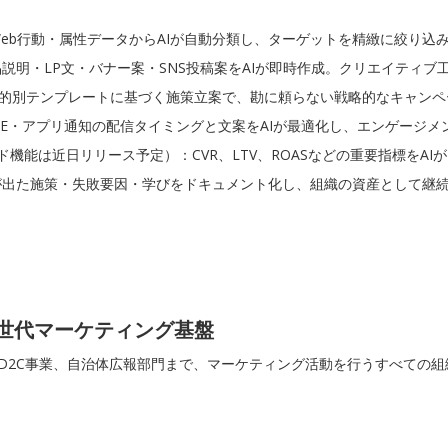
eb行動・属性データからAIが自動分類し、ターゲットを精緻に絞り込
説明・LP文・バナー案・SNS投稿案をAIが即時作成。クリエイティブ
目的別テンプレートに基づく施策立案で、勘に頼らない戦略的なキャンペ
NE・アプリ通知の配信タイミングと文案をAIが最適化し、エンゲージメ
ド機能は近日リリース予定）：CVR、LTV、ROASなどの重要指標をA
が出た施策・失敗要因・学びをドキュメント化し、組織の資産として継
る次世代マーケティング基盤
ベンチャー企業、D2C事業、自治体広報部門まで、マーケティング活動を行うすべ