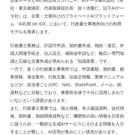
企業データとAIの利活用カンパニー、AIデータ株式会社（本
社：東京都港区、代表取締役社長 佐々木隆仁、以下AIデー
タ社）は、企業・士業向けのプライベートAIプラットフォー
ム「AI孔明 on IDX」において、行政書士事務所向けの利用
モデルを発表します。
行政書士業務は、許認可申請、契約書作成、相続・遺言、外
国人関連手続き、法人設立、補助金申請など、幅広い専門知
識と正確な文書作成が求められる「知識産業」です。
一方で、多くの行政書士事務所では、申請書類、契約書、顧
客情報、過去案件、行政文書、法改正情報、業務マニュアル
などが、担当者ごとのPC、NAS、SharePoint、メール、紙
資料などに分散しており、事務所全体で十分に活用しきれて
いないという課題があります。
また、行政書士業務では、個人情報、本人確認資料、会社情
報、契約書、相続関係資料など、機密性の高い情報を日常的
に扱うため、一般的な生成AIサービスにそのまま情報を入力
することが難しく、AI活用が進みにくい状況があります。