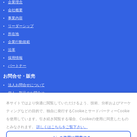
企業理念
会社概要
事業内容
リーダーシップ
所在地
企業行動規範
沿革
採用情報
パートナー
お問合せ・販売
法人お問合せについて
個人・製品のお問合せ
AOSストア
本サイトではより快適に閲覧していただけるよう、技術、分析およびマーケ
クラウドデータカンパニー 法人向けガイド
ティングなどの目的で、独自に発行するCookieとサードパーティーCookie
販売終了・サポート終了製品
を使用しています。引き続き閲覧する場合、Cookieの使用に同意したもの
とみなされます。
詳しくはこちらをご覧下さい。