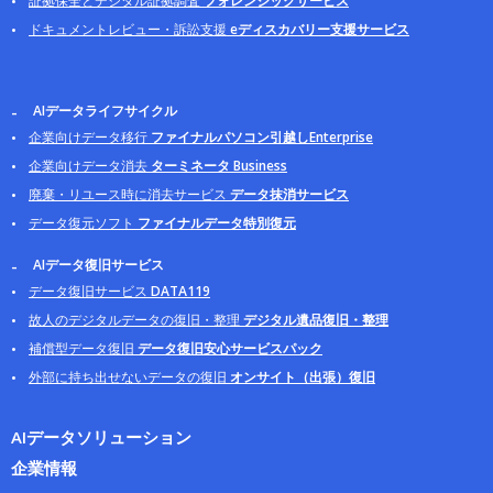
証拠保全とデジタル証拠調査
フォレンジックサービス
ドキュメントレビュー・訴訟支援
eディスカバリー支援サービス
AIデータライフサイクル
企業向けデータ移行
ファイナルパソコン引越しEnterprise
企業向けデータ消去
ターミネータ Business
廃棄・リユース時に消去サービス
データ抹消サービス
データ復元ソフト
ファイナルデータ特別復元
AIデータ復旧サービス
データ復旧サービス
DATA119
故人のデジタルデータの復旧・整理
デジタル遺品復旧・整理
補償型データ復旧
データ復旧安心サービスパック
外部に持ち出せないデータの復旧
オンサイト（出張）復旧
AIデータソリューション
企業情報