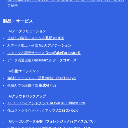
ご案内
製品・サービス
AIデータソリューション
生成AI内製化システム
AI孔明 on IDX
AIデータ加工・生成
ML AIアノテーション
フェイクAI調査サービス
DeepFakeForensics®
データ流通支援
DataMart.jp データコマース
AI知財エージェント
知財AIエージェント搭載AI特許
ChatTokkyo
生成AIで明細書作成
生成AI Plus
AIクラウドバックアップ
AOSBOXハイエンドクラス
AOSBOX Business Pro
低コストクラウドバックアップ
AOSBOX Cold
AIリーガルデータ基盤（フォレンジック/eディスカバリ）