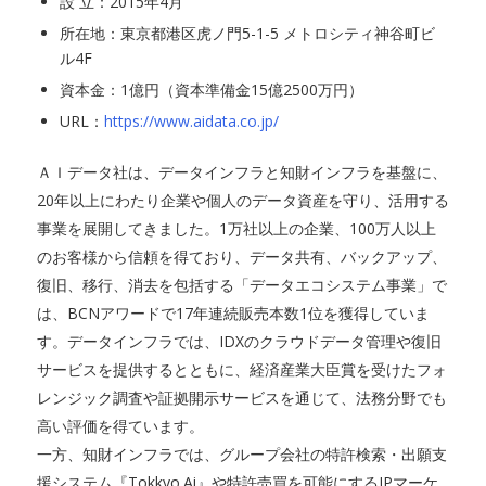
設 立：2015年4月
所在地：東京都港区虎ノ門5-1-5 メトロシティ神谷町ビ
ル4F
資本金：1億円（資本準備金15億2500万円）
URL：
https://www.aidata.co.jp/
ＡＩデータ社は、データインフラと知財インフラを基盤に、
20年以上にわたり企業や個人のデータ資産を守り、活用する
事業を展開してきました。1万社以上の企業、100万人以上
のお客様から信頼を得ており、データ共有、バックアップ、
復旧、移行、消去を包括する「データエコシステム事業」で
は、BCNアワードで17年連続販売本数1位を獲得していま
す。データインフラでは、IDXのクラウドデータ管理や復旧
サービスを提供するとともに、経済産業大臣賞を受けたフォ
レンジック調査や証拠開示サービスを通じて、法務分野でも
高い評価を得ています。
一方、知財インフラでは、グループ会社の特許検索・出願支
援システム『Tokkyo.Ai』や特許売買を可能にするIPマーケ