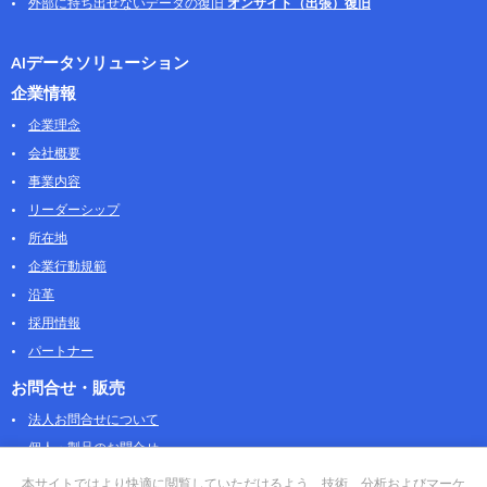
外部に持ち出せないデータの復旧
オンサイト（出張）復旧
AIデータソリューション
企業情報
企業理念
会社概要
事業内容
リーダーシップ
所在地
企業行動規範
沿革
採用情報
パートナー
お問合せ・販売
法人お問合せについて
個人・製品のお問合せ
AOSストア
本サイトではより快適に閲覧していただけるよう、技術、分析およびマーケ