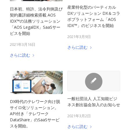
産業特化型のバーティカル
日本初、特許、法令判例及び
DXソリューション DX＆コラ
契約書詳細検索搭載 AOS
ボプラットフォーム「AOS
IDX™の法務ソリューション
IDX™」のビジネスを開始
「AOS LegalDX」SaaSサー
ビスを開始
2021年3月9日
2021年3月16日
さらに読む
さらに読む
一般社団法人 人工知能ビジ
DX時代のテレワーク向け脱
ネス創出協会加入のお知らせ
サイロ化ソリューション。
API付き「テレワーク
2021年3月2日
DataShare」のSaaSサービ
スを開始。
さらに読む