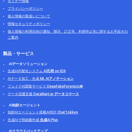
セミナー情報
プライバシーポリシー
個人情報の取扱いについて
情報セキュリティポリシー
個人情報の利用目的の通知、開示、訂正等、利用停止等に関するお手続きの
ご案内
製品・サービス
AIデータソリューション
生成AI内製化システム
AI孔明 on IDX
AIデータ加工・生成
ML AIアノテーション
フェイクAI調査サービス
DeepFakeForensics®
データ流通支援
DataMart.jp データコマース
AI知財エージェント
知財AIエージェント搭載AI特許
ChatTokkyo
生成AIで明細書作成
生成AI Plus
AIクラウドバックアップ