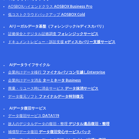
AOSBOXハイエンドクラス
AOSBOX Business Pro
低コストクラウドバックアップ
AOSBOX Cold
AIリーガルデータ基盤（フォレンジック/eディスカバリ）
証拠保全とデジタル証拠調査
フォレンジックサービス
ドキュメントレビュー・訴訟支援
eディスカバリー支援サービス
AIデータライフサイクル
企業向けデータ移行
ファイナルパソコン引越しEnterprise
企業向けデータ消去
ターミネータ Business
廃棄・リユース時に消去サービス
データ抹消サービス
データ復元ソフト
ファイナルデータ特別復元
AIデータ復旧サービス
データ復旧サービス
DATA119
故人のデジタルデータの復旧・整理
デジタル遺品復旧・整理
補償型データ復旧
データ復旧安心サービスパック