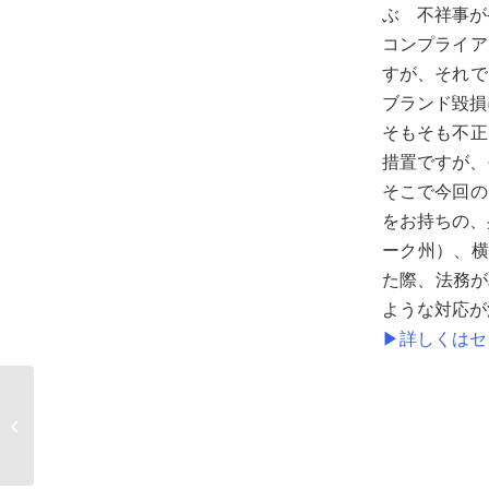
ぶ 不祥事が
コンプライア
すが、それで
ブランド毀損
そもそも不正
措置ですが、
そこで今回の
をお持ちの、
ーク州）、横
た際、法務が
ような対応が
▶詳しくはセ
【販売開始】手間なく
簡単に情報漏洩対策
「AIデータ消去安心サ
ービスパック」...