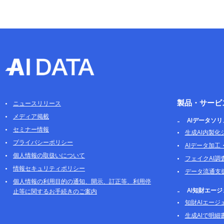
製品・サービ
ニュースリリース
メディア掲載
AIデータソ
セミナー情報
生成AI内製化
プライバシーポリシー
AIデータ加工
個人情報の取扱いについて
フェイクAI調
情報セキュリティポリシー
データ流通支
個人情報の利用目的の通知、開示、訂正等、利用停
AI知財エー
止等に関するお手続きのご案内
知財AIエージ
生成AIで明細