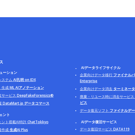
ス
AIデータライフサイクル
リューション
企業向けデータ移行
ファイナルパ
システム
AI孔明 on IDX
Enterprise
・生成
ML AIアノテーション
企業向けデータ消去
ターミネータ B
査サービス
DeepFakeForensics®
廃棄・リユース時に消去サービス
ビス
援
DataMart.jp データコマース
データ復元ソフト
ファイナルデー
ジェント
ェント搭載AI特許
ChatTokkyo
AIデータ復旧サービス
データ復旧サービス
DATA119
書作成
生成AI Plus