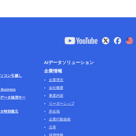
AIデータソリューション
企業情報
ソコン引越し
企業理念
会社概要
usiness
事業内容
データ抹消サー
リーダーシップ
タ特別復元
所在地
企業行動規範
沿革
採用情報