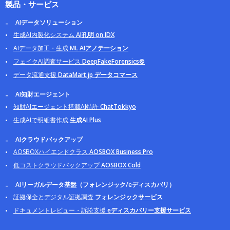
製品・サービス
AIデータソリューション
生成AI内製化システム
AI孔明 on IDX
AIデータ加工・生成
ML AIアノテーション
フェイクAI調査サービス
DeepFakeForensics®
データ流通支援
DataMart.jp データコマース
AI知財エージェント
知財AIエージェント搭載AI特許
ChatTokkyo
生成AIで明細書作成
生成AI Plus
AIクラウドバックアップ
AOSBOXハイエンドクラス
AOSBOX Business Pro
低コストクラウドバックアップ
AOSBOX Cold
AIリーガルデータ基盤（フォレンジック/eディスカバリ）
証拠保全とデジタル証拠調査
フォレンジックサービス
ドキュメントレビュー・訴訟支援
eディスカバリー支援サービス