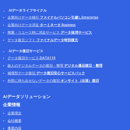
AIデータライフサイクル
企業向けデータ移行
ファイナルパソコン引越しEnterprise
企業向けデータ消去
ターミネータ Business
廃棄・リユース時に消去サービス
データ抹消サービス
データ復元ソフト
ファイナルデータ特別復元
AIデータ復旧サービス
データ復旧サービス
DATA119
故人のデジタルデータの復旧・整理
デジタル遺品復旧・整理
補償型データ復旧
データ復旧安心サービスパック
外部に持ち出せないデータの復旧
オンサイト（出張）復旧
AIデータソリューション
企業情報
企業理念
会社概要
事業内容