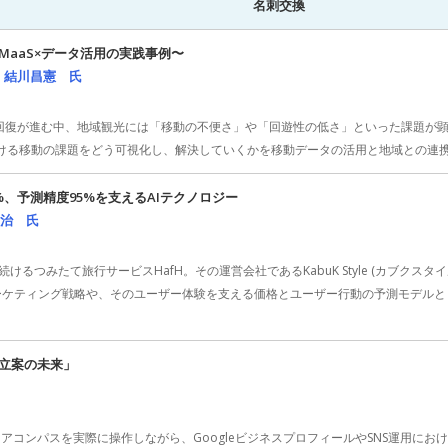
名刺交換
aaS×データ活用の実践事例〜
 結川昌憲 氏
復が進む中、地域観光には「移動の不便さ」や「回遊性の低さ」といった課題が顕在化し
観光における移動の課題をどう可視化し、解決していくかを移動データの活用と地域との
9%、予測精度95%を支えるAIテクノロジー
憲治 氏
るつみたて旅行サービスHafH。その運営会社であるKabuK Style (カブクス
ーケティング戦略や、そのユーザー体験を支える価格とユーザー行動の予測モデルとリ
略立案の未来」
コンパスを実際に操作しながら、GoogleビジネスプロフィールやSNS運用にお