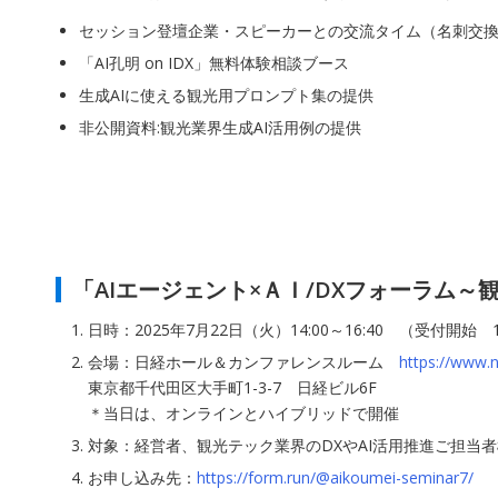
セッション登壇企業・スピーカーとの交流タイム（名刺交
「AI孔明 on IDX」無料体験相談ブース
生成AIに使える観光用プロンプト集の提供
非公開資料:観光業界生成AI活用例の提供
「AIエージェント×ＡＩ/DXフォーラム～
日時：2025年7月22日（火）14:00～16:40 （受付開始 1
会場：日経ホール＆カンファレンスルーム
https://www.n
東京都千代田区大手町1-3-7 日経ビル6F
＊当日は、オンラインとハイブリッドで開催
対象：経営者、観光テック業界のDXやAI活用推進ご担当
お申し込み先：
https://form.run/@aikoumei-seminar7/