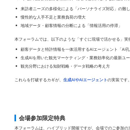
来訪者ニーズの多様化による「パーソナライズ対応」の難
慢性的な人手不足と業務負荷の増大
地域データ・顧客情報の分断による「情報活用の停滞」
本フォーラムでは、以下のような「すぐに現場で活かせる」実
顧客データと特許情報を一体活用するAIエージェント「AI
生成AIを用いた観光マーケティング・業務効率化の最新ユ
観光分野における知財戦略・データ戦略の考え方
これらを打破するカギが、
生成
AI
や
AI
エージェント
の実装です
会場参加限定特典
本フォーラムは、ハイブリッド開催ですが、会場でのご参加の