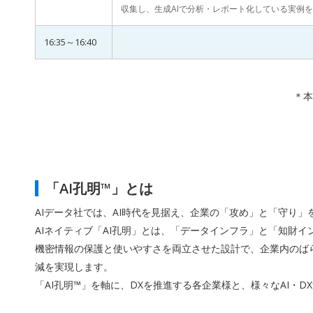
収集し、生成AIで分析・レポート化している実例
16:35～16:40
＊本
「AI孔明™」とは
AIデータ社では、AI時代を見据え、企業の「攻め」と「守り
AIネイティブ「AI孔明」とは、「データインフラ」と「知財
機密情報の保護と使いやすさを両立させた設計で、企業内のばら
減を実現します。
「AI孔明™」を軸に、DXを推進する各企業様と、様々なAI・