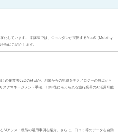
ています。 本講演では、ジョルダンが展開するMaaS（Mobility
連携を軸にご紹介します。
タイル) の創業者CEOの砂田が、創業からの軌跡をテクノロジーの観点から
スクマネージメント手法、10年後に考えられる旅行業界のAI活用可能
けるAIアシスト機能の活用事例を紹介。さらに、口コミ等のデータを自動