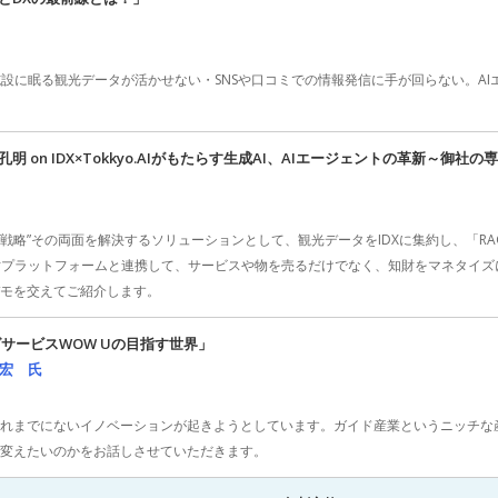
設に眠る観光データが活かせない・SNSや口コミでの情報発信に手が回らない。AI
on IDX×Tokkyo.AIがもたらす生成AI、AIエージェントの革新～御社
化戦略”その両面を解決するソリューションとして、観光データをIDXに集約し、「R
ットフォームと連携して、サービスや物を売るだけでなく、知財をマネタイズに生かす生成A
デモを交えてご紹介します。
サービスWOW Uの目指す世界」
 幸宏 氏
これまでにないイノベーションが起きようとしています。ガイド産業というニッチな
う変えたいのかをお話しさせていただきます。