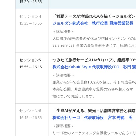
15:20～15:35
セッション4
「移動データが地域の未来を描く～ジョルダンM
15:35～15:55
ジョルダン株式会社 執行役員 戦略営業部長
＜講演概要＞
人口減少/観光需要の変化及び訪日インバウンドの回
as a Service）事業の最新事例を通じて、
セッション5
つみたて旅行サービスHafH (ハフ)、継続率9
15:55～16:15
株式会社KabuK Style 代表取締役CEO 砂田 
＜講演概要＞
創業から5年で会員数10万人を超え、今も急成長を続け
本邦初公開。月次継続率が驚異の99%を超えるマ
性についてお話しします。
セッション6
「生成AIが変える、観光・店舗運営業務と戦
16:15～16:35
株式会社リーゴ 代表取締役 宮本 秀範 氏
＜講演概要＞
リーゴ社のマーケティング自動化ツールであるエリア