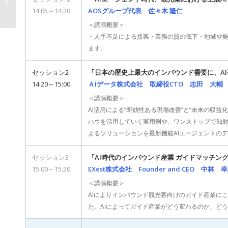
セミナー】2025年7月14
14:05～14:20
AOSグループ代表 佐々木 隆仁
日(月)開催...
＜講演概要＞
・人手不足による接客・業務の質の低下・地域や施
ます。
セッション2
「日本の歴史上最大のインバウンド需要に、AI孔明 
14:20～15:00
ＡIデータ株式会社 取締役CTO 志田 大輔
＜講演概要＞
AI活用による“即効性ある現場改善”と“未来の収益
ハウを活用していく実用例や、ワンストップで知財プラ
よるソリューションを最新機能AIエージェントの
セッション3
「AI時代のインバウンド産業 ガイドマッチング
15:00～15:20
EXest株式会社 Founder and CEO 中林
＜講演概要＞
AIによりインバウンド観光客向けのガイド産業に
た。AIによってガイド産業がどう変わるのか、ど