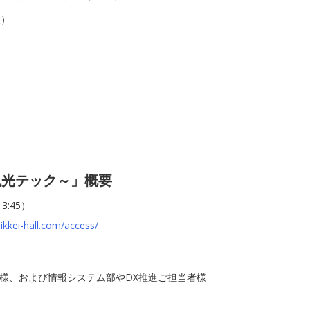
換）
観光テック～」概要
3:45）
ikkei-hall.com/access/
者様、および情報システム部やDX推進ご担当者様