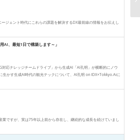
エージェント時代にこれらの課題を解決するDX最前線の情報をお伝えし
の専用AI、最短1日で構築します～」
AG対応ナレッジチームドライブ」から生成AI「AI孔明」が横断的にノウ
I時代の観光テックについて、AI孔明 on IDX×Tokkyo.Aiに
産業ですが、実は75年以上前から存在し、継続的な成長を続けていまし