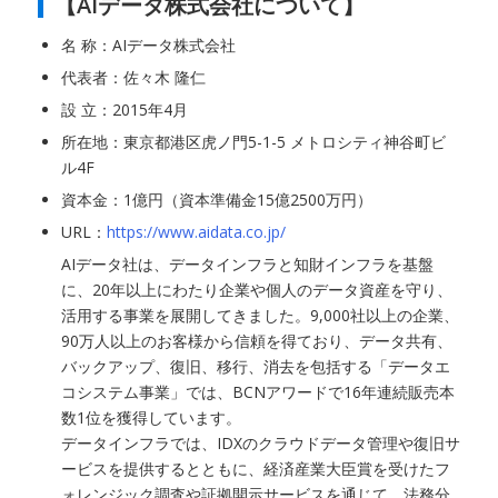
【AIデータ株式会社について】
名 称：AIデータ株式会社
代表者：佐々木 隆仁
設 立：2015年4月
所在地：東京都港区虎ノ門5-1-5 メトロシティ神谷町ビ
ル4F
資本金：1億円（資本準備金15億2500万円）
URL：
https://www.aidata.co.jp/
AIデータ社は、データインフラと知財インフラを基盤
に、20年以上にわたり企業や個人のデータ資産を守り、
活用する事業を展開してきました。9,000社以上の企業、
90万人以上のお客様から信頼を得ており、データ共有、
バックアップ、復旧、移行、消去を包括する「データエ
コシステム事業」では、BCNアワードで16年連続販売本
数1位を獲得しています。
データインフラでは、IDXのクラウドデータ管理や復旧サ
ービスを提供するとともに、経済産業大臣賞を受けたフ
ォレンジック調査や証拠開示サービスを通じて、法務分