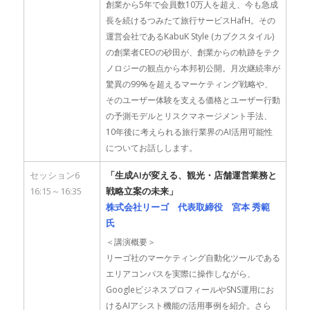
創業から5年で会員数10万人を超え、今も急成
長を続けるつみたて旅行サービスHafH。その
運営会社であるKabuK Style (カブクスタイル)
の創業者CEOの砂田が、創業からの軌跡をテク
ノロジーの観点から本邦初公開。月次継続率が
驚異の99%を超えるマーケティング戦略や、
そのユーザー体験を支える価格とユーザー行動
の予測モデルとリスクマネージメント手法、
10年後に考えられる旅行業界のAI活用可能性
についてお話しします。
セッション6
「生成AIが変える、観光・店舗運営業務と
16:15～16:35
戦略立案の未来」
株式会社リーゴ 代表取締役 宮本 秀範
氏
＜講演概要＞
リーゴ社のマーケティング自動化ツールである
エリアコンパスを実際に操作しながら、
GoogleビジネスプロフィールやSNS運用にお
けるAIアシスト機能の活用事例を紹介。さら