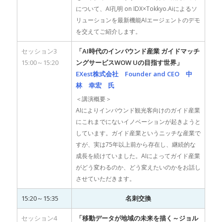
について、AI孔明 on IDX×Tokkyo.Aiによるソ
リューションを最新機能AIエージェントのデモ
を交えてご紹介します。
セッション3
「AI時代のインバウンド産業 ガイドマッチ
15:00～15:20
ングサービスWOW Uの目指す世界」
EXest株式会社 Founder and CEO 中
林 幸宏 氏
＜講演概要＞
AIによりインバウンド観光客向けのガイド産業
にこれまでにないイノベーションが起きようと
しています。ガイド産業というニッチな産業で
すが、実は75年以上前から存在し、継続的な
成長を続けていました。AIによってガイド産業
がどう変わるのか、どう変えたいのかをお話し
させていただきます。
15:20～15:35
名刺交換
セッション4
「移動データが地域の未来を描く～ジョル