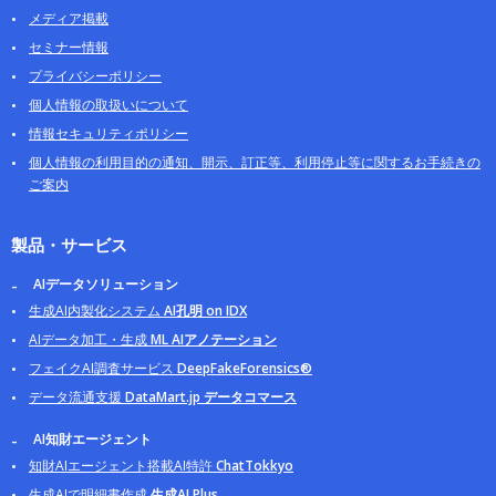
メディア掲載
セミナー情報
プライバシーポリシー
個人情報の取扱いについて
情報セキュリティポリシー
個人情報の利用目的の通知、開示、訂正等、利用停止等に関するお手続きの
ご案内
製品・サービス
AIデータソリューション
生成AI内製化システム
AI孔明 on IDX
AIデータ加工・生成
ML AIアノテーション
フェイクAI調査サービス
DeepFakeForensics®
データ流通支援
DataMart.jp データコマース
AI知財エージェント
知財AIエージェント搭載AI特許
ChatTokkyo
生成AIで明細書作成
生成AI Plus