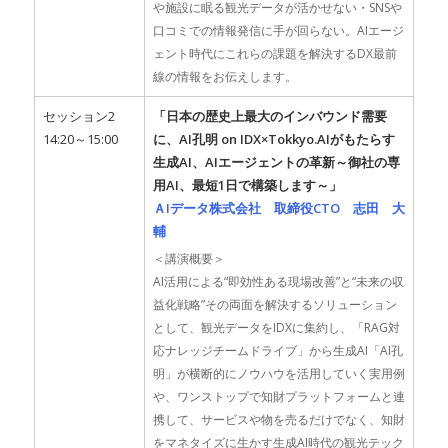
や施設に眠る観光データが活かせない・SNSや
口コミでの情報発信に手が回らない。AIエージ
ェント時代にこれらの課題を解決するDX最前
線の情報をお伝えします。
セッション2
「日本の歴史上最大のインバウンド需要
14:20～15:00
に、AI孔明 on IDX×Tokkyo.AIがもたらす
生成AI、AIエージェントの革新～御社の専
用AI、最短1日で構築します～」
ＡIデータ株式会社 取締役CTO 志田 大
輔
＜講演概要＞
AI活用による“即効性ある現場改善”と“未来の収
益化戦略”その両面を解決するソリューション
として、観光データをIDXに集約し、「RAG対
応ナレッジチームドライブ」から生成AI「AI孔
明」が横断的にノウハウを活用していく実用例
や、ワンストップで知財プラットフォームと連
携して、サービスや物を売るだけでなく、知財
をマネタイズに生かす生成AI時代の観光テック