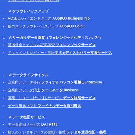
AIクラウドバックアップ
AOSBOXハイエンドクラス
AOSBOX Business Pro
低コストクラウドバックアップ
AOSBOX Cold
AIリーガルデータ基盤（フォレンジック/eディスカバリ）
証拠保全とデジタル証拠調査
フォレンジックサービス
ドキュメントレビュー・訴訟支援
eディスカバリー支援サービス
AIデータライフサイクル
企業向けデータ移行
ファイナルパソコン引越しEnterprise
企業向けデータ消去
ターミネータ Business
廃棄・リユース時に消去サービス
データ抹消サービス
データ復元ソフト
ファイナルデータ特別復元
AIデータ復旧サービス
データ復旧サービス
DATA119
故人のデジタルデータの復旧・整理
デジタル遺品復旧・整理