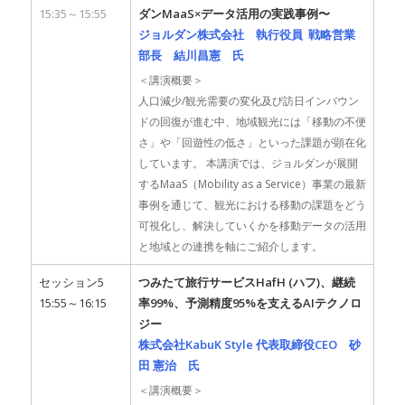
15:35～15:55
ダンMaaS×データ活用の実践事例〜
ジョルダン株式会社 執行役員 戦略営業
部長 結川昌憲 氏
＜講演概要＞
人口減少/観光需要の変化及び訪日インバウン
ドの回復が進む中、地域観光には「移動の不便
さ」や「回遊性の低さ」といった課題が顕在化
しています。 本講演では、ジョルダンが展開
するMaaS（Mobility as a Service）事業の最新
事例を通じて、観光における移動の課題をどう
可視化し、解決していくかを移動データの活用
と地域との連携を軸にご紹介します。
セッション5
つみたて旅行サービスHafH (ハフ)、継続
15:55～16:15
率99%、予測精度95%を支えるAIテクノロ
ジー
株式会社KabuK Style 代表取締役CEO 砂
田 憲治 氏
＜講演概要＞