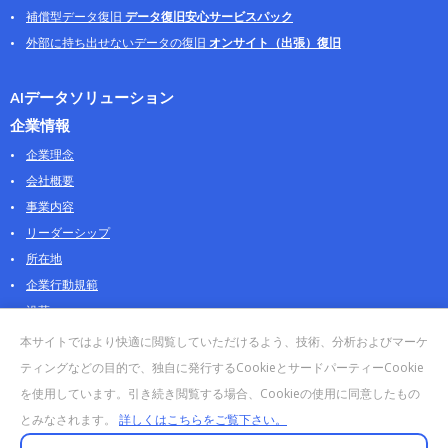
補償型データ復旧
データ復旧安心サービスパック
外部に持ち出せないデータの復旧
オンサイト（出張）復旧
AIデータソリューション
企業情報
企業理念
会社概要
事業内容
リーダーシップ
所在地
企業行動規範
沿革
採用情報
本サイトではより快適に閲覧していただけるよう、技術、分析およびマーケ
パートナー
ティングなどの目的で、独自に発行するCookieとサードパーティーCookie
を使用しています。引き続き閲覧する場合、Cookieの使用に同意したもの
お問合せ・販売
とみなされます。
詳しくはこちらをご覧下さい。
法人お問合せについて