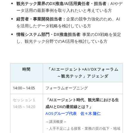
観光テック業界のDX推進/AI活用責任者・担当者
：AIやデ
ータ活用の最新事例を取り入れたいと考えている方
経営者・事業開発担当者：
企業の競争力強化のため、AI
を活用したデータ戦略を検討している方
情報システム部門・DX推進担当者
: 事業のDX戦略を策定
し、観光テック分野でのAI活用を検討している方
時間
「AIエージェント×AI/DXフォーラム
～観光テック」アジェンダ
14:00～14:05
フォーラムオープニング
セッション１
「AIエージェント時代、観光業における生
14:05～14:20
成AIとDXの最前線とは？」
AOSグループ代表 佐々木 隆仁
＜講演概要＞
・人手不足による接客・業務の質の低下・地域