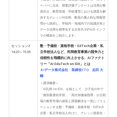
ーバーに点在、授業評価アンケートは活用が教
員任せ、教育現場・学校運営における課題を解
決するナレッジAI活用。教員の属人的な情報管
理から脱却し、学校内・地域内での知識共有と
データ活用を標準化する次世代 EdTech インフ
ラの構築をご紹介します。
セッション2
塾・予備校・資格学校・EdTech企業・私
14:20～15:05
立学校法人など、民間教育事業の競争力と
信頼性を飛躍的に向上させる、AIファクト
リー「AI EduTech on IDX」とは
ＡIデータ株式会社 取締役CTO 志田 大
輔
＜講演概要＞
「AI孔明 on IDX」を核として、少子化の中で
「個別最適化学習」「高付加価値指導」が主戦
場の教育市場の成長と課題解決を一気にソリュ
ーションする塾・予備校・資格学校・EdTech
企業・私立学校法人向けに、ナレッジ資産化・