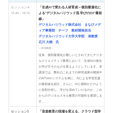
セッション4
「生成AIで変わる人材育成～個別最適化に
15:40～16:10
よる“デジタルハリウッド流 学びのDX”最前
線」
デジタルハリウッド株式会社 まなびメデ
ィア事業部 チーフ 教材開発担当
デジタルハリウッド大学大学院 准教授
石川 大樹 氏
＜講演概要＞
従来、個別最適化が難しいとされてきたデジタ
ルクリエイティブ教育において、生成AIの進化
が学び方そのものを変えようとしています。本
講演では、弊社のこれまでの研究成果や開発中
のAITutorシステムを例に、AIによる学習支援
の最前線を紹介。さらに、AIと講師がどのよう
に役割分担し、学びを深めていけるのか、これ
からのデジタルスキル教育の可能性を展望しま
す。
セッション5
「音楽教育の現場を変える、クラウド型学