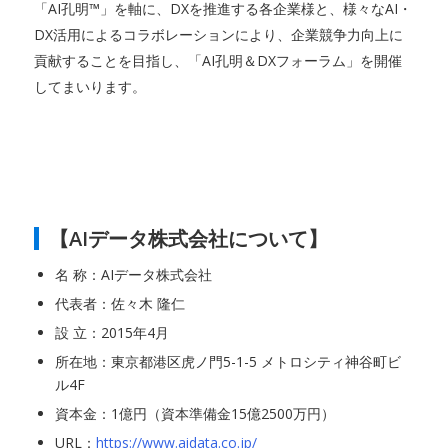
「AI孔明™」を軸に、DXを推進する各企業様と、様々なAI・
DX活用によるコラボレーションにより、企業競争力向上に
貢献することを目指し、「AI孔明＆DXフォーラム」を開催
してまいります。
【AIデータ株式会社について】
名 称：AIデータ株式会社
代表者：佐々木 隆仁
設 立：2015年4月
所在地：東京都港区虎ノ門5-1-5 メトロシティ神谷町ビ
ル4F
資本金：1億円（資本準備金15億2500万円）
URL：
https://www.aidata.co.jp/