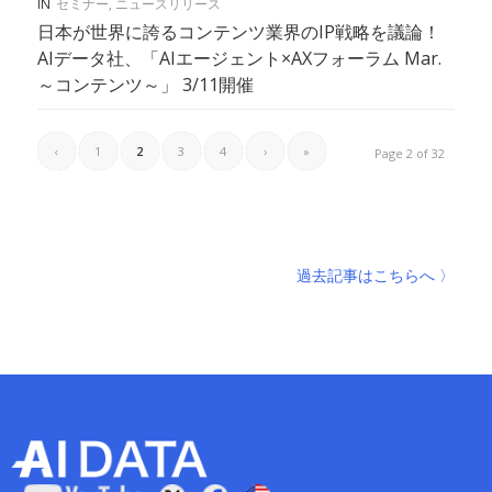
IN
セミナー
,
ニュースリリース
日本が世界に誇るコンテンツ業界のIP戦略を議論！
AIデータ社、「AIエージェント×AXフォーラム Mar.
～コンテンツ～」 3/11開催
‹
1
2
3
4
›
»
Page 2 of 32
過去記事はこちらへ 〉