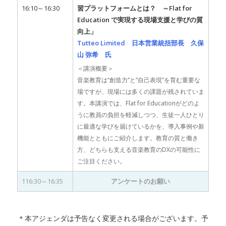
16:10～16:30
習プラットフォームとは？ ～Flat for
Education で実現する現場支援と学びの質
向上」
Tutteo Limited 日本営業統括部長 久保
山 弥希 氏
＜講演概要＞
音楽教育は“創造力”と“自己表現”を育む重要な
場ですが、現場には多くの課題が残されていま
す。本講演では、Flat for Educationがどのよ
うに教員の負担を軽減しつつ、生徒一人ひとり
に最適な学びを届けているかを、導入事例や新
機能とともにご紹介します。教育の質と働き
方、どちらも支える音楽教育のDXの可能性に
ご注目ください。
116:30～16:35
アンケートのお願い
＊本アジェンダは予告なく変更される場合がございます。予