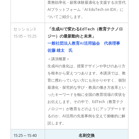
業務効率化・顧客体験最適化を支援する次世代
AIプラットフォーム「AI EduTech on IDX」に
ついてご紹介します。
セッション3
「生成AIで変わるEdTech（教育テクノロ
15:05～15:25
ジー）の最新動向と未来」
一般社団法人教育AI活用協会 代表理事
佐藤 雄太 氏
＜講演概要＞
生成AIの進化は、授業デザインや学びのあり方
を根本から変えつつあります。本講演では、教
育に携わっていない方にも分かりやすく、個別
最適化・探究的な学び・教員の働き方改革とい
ったキーワードを軸に全国の教育現場の実状を
お伝えします。その中で、EdTech（教育テク
ノロジー）が教育をどのようにアップデートす
るのか、AI活用の先進事例を交えて俯瞰的に解
説します。
15:25～15:40
名刺交換