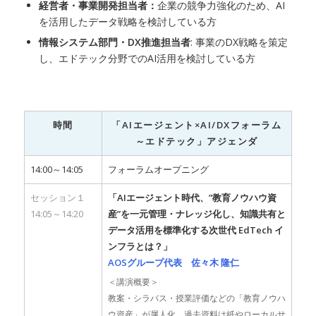
経営者・事業開発担当者：
企業の競争力強化のため、AI
を活用したデータ戦略を検討している方
情報システム部門・DX推進担当者
: 事業のDX戦略を策定
し、エドテック分野でのAI活用を検討している方
時間
「AIエージェント×AI/DXフォーラム
～エドテック」アジェンダ
14:00～14:05
フォーラムオープニング
セッション１
「AIエージェント時代、”教育ノウハウ資
14:05～14:20
産”を一元管理・ナレッジ化し、知識共有と
データ活用を標準化する次世代 EdTech イ
ンフラとは？」
AOSグループ代表 佐々木 隆仁
＜講演概要＞
教案・シラバス・授業評価などの「教育ノウハ
ウ資産」が属人化、過去資料は紙やローカルサ