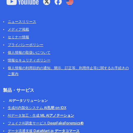
ニュースリリース
メディア掲載
セミナー情報
プライバシーポリシー
個人情報の取扱いについて
情報セキュリティポリシー
個人情報の利用目的の通知、開示、訂正等、利用停止等に関するお手続きの
ご案内
製品・サービス
AIデータソリューション
生成AI内製化システム
AI孔明 on IDX
AIデータ加工・生成
ML AIアノテーション
フェイクAI調査サービス
DeepFakeForensics®
データ流通支援
DataMart.jp データコマース