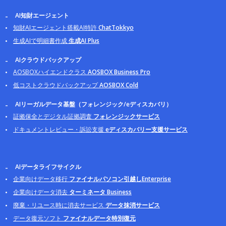
AI知財エージェント
知財AIエージェント搭載AI特許
ChatTokkyo
生成AIで明細書作成
生成AI Plus
AIクラウドバックアップ
AOSBOXハイエンドクラス
AOSBOX Business Pro
低コストクラウドバックアップ
AOSBOX Cold
AIリーガルデータ基盤（フォレンジック/eディスカバリ）
証拠保全とデジタル証拠調査
フォレンジックサービス
ドキュメントレビュー・訴訟支援
eディスカバリー支援サービス
AIデータライフサイクル
企業向けデータ移行
ファイナルパソコン引越しEnterprise
企業向けデータ消去
ターミネータ Business
廃棄・リユース時に消去サービス
データ抹消サービス
データ復元ソフト
ファイナルデータ特別復元