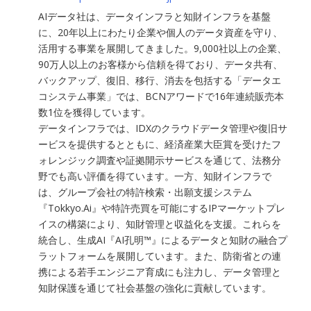
AIデータ社は、データインフラと知財インフラを基盤
に、20年以上にわたり企業や個人のデータ資産を守り、
活用する事業を展開してきました。9,000社以上の企業、
90万人以上のお客様から信頼を得ており、データ共有、
バックアップ、復旧、移行、消去を包括する「データエ
コシステム事業」では、BCNアワードで16年連続販売本
数1位を獲得しています。
データインフラでは、IDXのクラウドデータ管理や復旧サ
ービスを提供するとともに、経済産業大臣賞を受けたフ
ォレンジック調査や証拠開示サービスを通じて、法務分
野でも高い評価を得ています。一方、知財インフラで
は、グループ会社の特許検索・出願支援システム
『Tokkyo.Ai』や特許売買を可能にするIPマーケットプレ
イスの構築により、知財管理と収益化を支援。これらを
統合し、生成AI『AI孔明™』によるデータと知財の融合プ
ラットフォームを展開しています。また、防衛省との連
携による若手エンジニア育成にも注力し、データ管理と
知財保護を通じて社会基盤の強化に貢献しています。