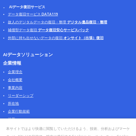
AIデータ復旧サービス
データ復旧サービス
DATA119
故人のデジタルデータの復旧・整理
デジタル遺品復旧・整理
補償型データ復旧
データ復旧安心サービスパック
外部に持ち出せないデータの復旧
オンサイト（出張）復旧
AIデータソリューション
企業情報
企業理念
会社概要
事業内容
リーダーシップ
所在地
企業行動規範
沿革
採用情報
本サイトではより快適に閲覧していただけるよう、技術、分析およびマーケ
パートナー