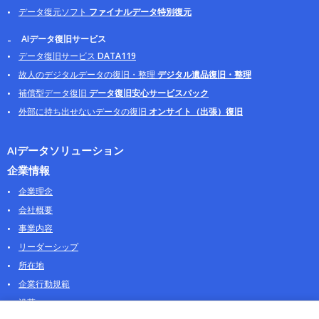
データ復元ソフト
ファイナルデータ特別復元
AIデータ復旧サービス
データ復旧サービス
DATA119
故人のデジタルデータの復旧・整理
デジタル遺品復旧・整理
補償型データ復旧
データ復旧安心サービスパック
外部に持ち出せないデータの復旧
オンサイト（出張）復旧
AIデータソリューション
企業情報
企業理念
会社概要
事業内容
リーダーシップ
所在地
企業行動規範
沿革