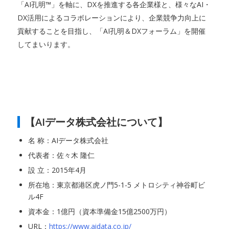
「AI孔明™」を軸に、DXを推進する各企業様と、様々なAI・
DX活用によるコラボレーションにより、企業競争力向上に
貢献することを目指し、「AI孔明＆DXフォーラム」を開催
してまいります。
【AIデータ株式会社について】
名 称：AIデータ株式会社
代表者：佐々木 隆仁
設 立：2015年4月
所在地：東京都港区虎ノ門5-1-5 メトロシティ神谷町ビ
ル4F
資本金：1億円（資本準備金15億2500万円）
URL：
https://www.aidata.co.jp/