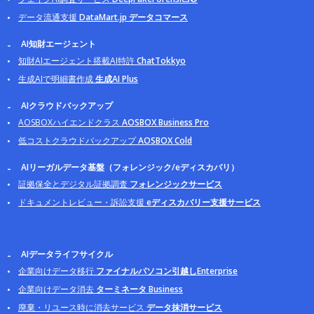
データ流通支援
DataMart.jp データコマース
AI知財エージェント
知財AIエージェント搭載AI特許
ChatTokkyo
生成AIで明細書作成
生成AI Plus
AIクラウドバックアップ
AOSBOXハイエンドクラス
AOSBOX Business Pro
低コストクラウドバックアップ
AOSBOX Cold
AIリーガルデータ基盤（フォレンジック/eディスカバリ）
証拠保全とデジタル証拠調査
フォレンジックサービス
ドキュメントレビュー・訴訟支援
eディスカバリー支援サービス
AIデータライフサイクル
企業向けデータ移行
ファイナルパソコン引越しEnterprise
企業向けデータ消去
ターミネータ Business
廃棄・リユース時に消去サービス
データ抹消サービス