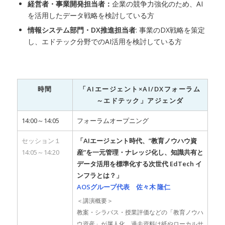
経営者・事業開発担当者：
企業の競争力強化のため、AI
を活用したデータ戦略を検討している方
情報システム部門・DX推進担当者
: 事業のDX戦略を策定
し、エドテック分野でのAI活用を検討している方
時間
「AIエージェント×AI/DXフォーラム
～エドテック」アジェンダ
14:00～14:05
フォーラムオープニング
セッション１
「AIエージェント時代、”教育ノウハウ資
14:05～14:20
産”を一元管理・ナレッジ化し、知識共有と
データ活用を標準化する次世代 EdTech イ
ンフラとは？」
AOSグループ代表 佐々木 隆仁
＜講演概要＞
教案・シラバス・授業評価などの「教育ノウハ
ウ資産」が属人化、過去資料は紙やローカルサ