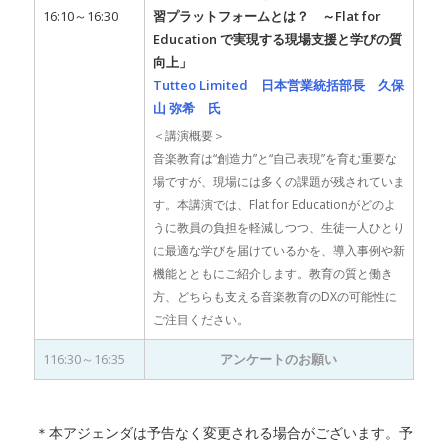
16:10～16:30
習プラットフォームとは？ ～Flat for
Education で実現する現場支援と学びの質
向上」
Tutteo Limited 日本営業統括部長 久保
山 弥希 氏
＜講演概要＞
音楽教育は“創造力”と“自己表現”を育む重要な
場ですが、現場には多くの課題が残されていま
す。本講演では、Flat for Educationがどのよ
うに教員の負担を軽減しつつ、生徒一人ひとり
に最適な学びを届けているかを、導入事例や新
機能とともにご紹介します。教育の質と働き
方、どちらも支える音楽教育のDXの可能性に
ご注目ください。
116:30～16:35
アンケートのお願い
＊本アジェンダは予告なく変更される場合がございます。予