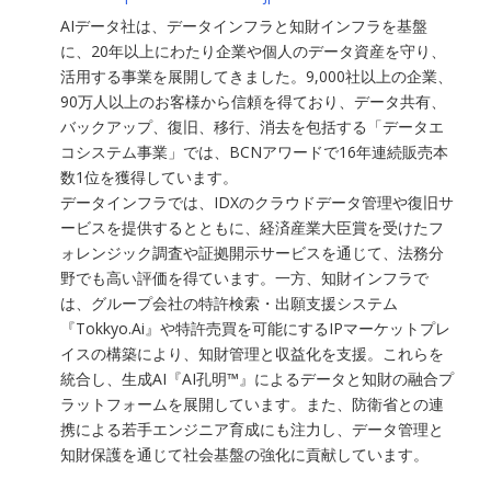
AIデータ社は、データインフラと知財インフラを基盤
に、20年以上にわたり企業や個人のデータ資産を守り、
活用する事業を展開してきました。9,000社以上の企業、
90万人以上のお客様から信頼を得ており、データ共有、
バックアップ、復旧、移行、消去を包括する「データエ
コシステム事業」では、BCNアワードで16年連続販売本
数1位を獲得しています。
データインフラでは、IDXのクラウドデータ管理や復旧サ
ービスを提供するとともに、経済産業大臣賞を受けたフ
ォレンジック調査や証拠開示サービスを通じて、法務分
野でも高い評価を得ています。一方、知財インフラで
は、グループ会社の特許検索・出願支援システム
『Tokkyo.Ai』や特許売買を可能にするIPマーケットプレ
イスの構築により、知財管理と収益化を支援。これらを
統合し、生成AI『AI孔明™』によるデータと知財の融合プ
ラットフォームを展開しています。また、防衛省との連
携による若手エンジニア育成にも注力し、データ管理と
知財保護を通じて社会基盤の強化に貢献しています。