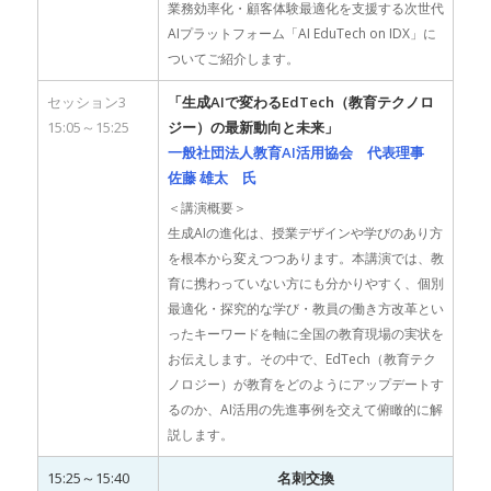
業務効率化・顧客体験最適化を支援する次世代
AIプラットフォーム「AI EduTech on IDX」に
ついてご紹介します。
セッション3
「生成AIで変わるEdTech（教育テクノロ
15:05～15:25
ジー）の最新動向と未来」
一般社団法人教育AI活用協会 代表理事
佐藤 雄太 氏
＜講演概要＞
生成AIの進化は、授業デザインや学びのあり方
を根本から変えつつあります。本講演では、教
育に携わっていない方にも分かりやすく、個別
最適化・探究的な学び・教員の働き方改革とい
ったキーワードを軸に全国の教育現場の実状を
お伝えします。その中で、EdTech（教育テク
ノロジー）が教育をどのようにアップデートす
るのか、AI活用の先進事例を交えて俯瞰的に解
説します。
15:25～15:40
名刺交換