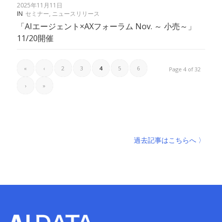
2025年11月11日
IN
セミナー
,
ニュースリリース
「AIエージェント×AXフォーラム Nov. ～ 小売～」
11/20開催
«
‹
2
3
4
5
6
Page 4 of 32
›
»
過去記事はこちらへ 〉