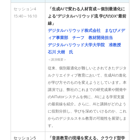
セッション4
「生成AIで変わる人材育成～個別最適化に
15:40～16:10
よる“デジタルハリウッド流 学びのDX”最前
線」
デジタルハリウッド株式会社 まなびメデ
ィア事業部 チーフ 教材開発担当
デジタルハリウッド大学大学院 准教授
石川 大樹 氏
＜講演概要＞
従来、個別最適化が難しいとされてきたデジタ
ルクリエイティブ教育において、生成AIの進化
が学び方そのものを変えようとしています。本
講演では、弊社のこれまでの研究成果や開発中
のAITutorシステムを例に、AIによる学習支援
の最前線を紹介。さらに、AIと講師がどのよう
に役割分担し、学びを深めていけるのか、これ
からのデジタルスキル教育の可能性を展望しま
す。
セッション5
「音楽教育の現場を変える、クラウド型学