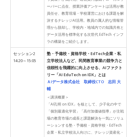
ーバーに点在、授業評価アンケートは活用が教
員任せ、教育現場・学校運営における課題を解
決するナレッジAI活用。教員の属人的な情報管
理から脱却し、学校内・地域内での知識共有と
データ活用を標準化する次世代 EdTech インフ
ラの構築をご紹介します。
セッション2
塾・予備校・資格学校・EdTech企業・私
14:20～15:05
立学校法人など、民間教育事業の競争力と
信頼性を飛躍的に向上させる、AIファクト
リー「AI EduTech on IDX」とは
ＡIデータ株式会社 取締役CTO 志田 大
輔
＜講演概要＞
「AI孔明 on IDX」を核として、少子化の中で
「個別最適化学習」「高付加価値指導」が主戦
場の教育市場の成長と課題解決を一気にソリュ
ーションする塾・予備校・資格学校・EdTech
企業・私立学校法人向けに、ナレッジ資産化・